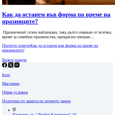
Как да останем във форма по време на
празниците?
Празничният сезон наближава, така дълго очакван от всички,
време за семейни празненства, прекрасни емоции…
Прочети повече
Как да останем във форма по време на
празниците?
Вижте повече
Блог
Магазини
Общи условия
Политика по защита на личните данни
Пловдив, ул. "Любен Каравелов” 10