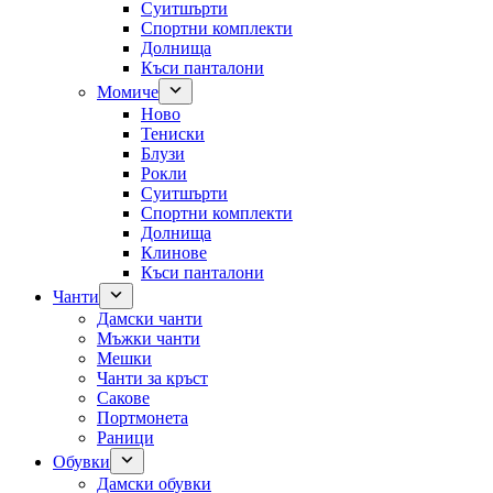
Суитшърти
Спортни комплекти
Долнища
Къси панталони
Момиче
Ново
Тениски
Блузи
Рокли
Суитшърти
Спортни комплекти
Долнища
Клинове
Къси панталони
Чанти
Дамски чанти
Мъжки чанти
Мешки
Чанти за кръст
Сакове
Портмонета
Раници
Обувки
Дамски обувки