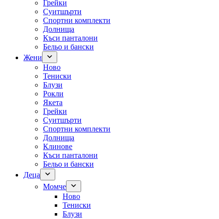
Грейки
Суитшърти
Спортни комплекти
Долнища
Къси панталони
Бельо и бански
Жени
Ново
Тениски
Блузи
Рокли
Якета
Грейки
Суитшърти
Спортни комплекти
Долнища
Клинове
Къси панталони
Бельо и бански
Деца
Момче
Ново
Тениски
Блузи