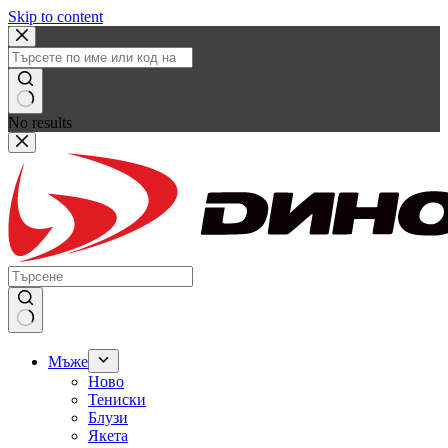
Skip to content
No results
Мъже
Ново
Тениски
Блузи
Якета