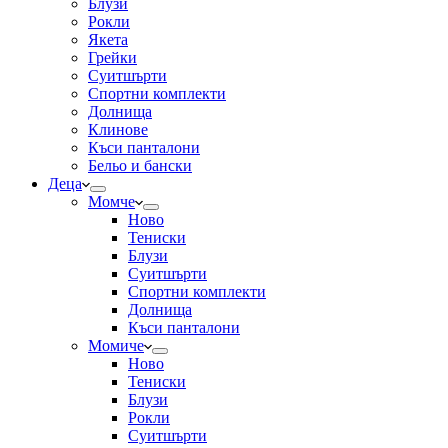
Блузи
Рокли
Якета
Грейки
Суитшърти
Спортни комплекти
Долнища
Клинове
Къси панталони
Бельо и бански
Деца
Момче
Ново
Тениски
Блузи
Суитшърти
Спортни комплекти
Долнища
Къси панталони
Момиче
Ново
Тениски
Блузи
Рокли
Суитшърти