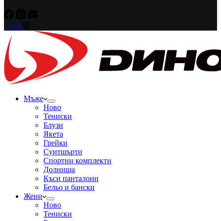
Login
Мъже
Ново
Тениски
Блузи
Якета
Грейки
Суитшърти
Спортни комплекти
Долнища
Къси панталони
Бельо и бански
Жени
Ново
Тениски