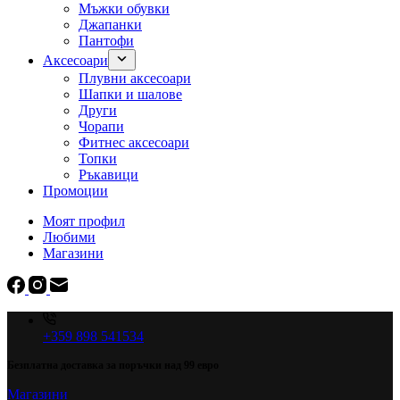
Мъжки обувки
Джапанки
Пантофи
Аксесоари
Плувни аксесоари
Шапки и шалове
Други
Чорапи
Фитнес аксесоари
Топки
Ръкавици
Промоции
Моят профил
Любими
Магазини
+359 898 541534
Безплатна доставка за поръчки над 99 евро
Магазини