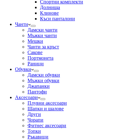
Спортни комплекти
Долнища
Клинове
Къси панталони
Чанти
Дамски чанти
Мъжки чанти
Мешки
Чанти за кръст
Сакове
Портмонета
Раници
Обувки
Дамски обувки
Мъжки обувки
Джапанки
Пантофи
Аксесоари
Плувни аксесоари
Шапки и шалове
Други
Чорапи
Фитнес аксесоари
Топки
Ръкавици