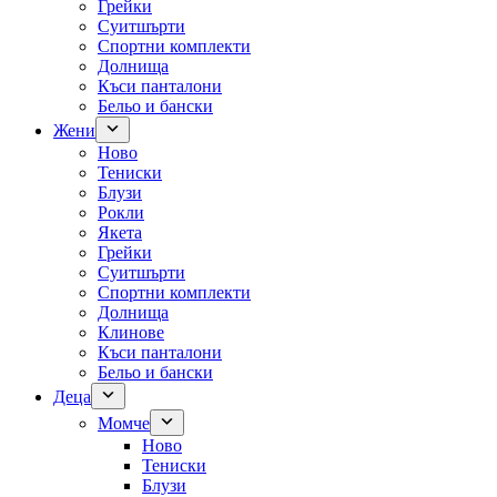
Грейки
Суитшърти
Спортни комплекти
Долнища
Къси панталони
Бельо и бански
Жени
Ново
Тениски
Блузи
Рокли
Якета
Грейки
Суитшърти
Спортни комплекти
Долнища
Клинове
Къси панталони
Бельо и бански
Деца
Момче
Ново
Тениски
Блузи