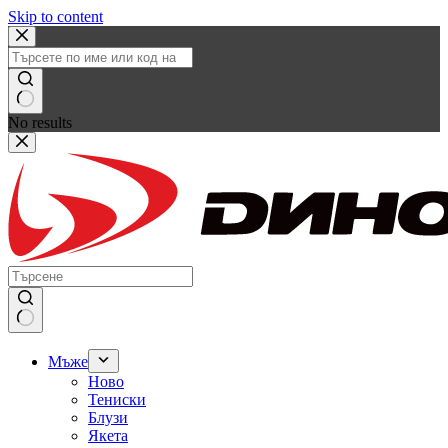
Skip to content
No results
Мъже
Ново
Тениски
Блузи
Якета