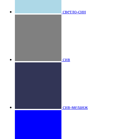
светло-син
сив
сив-меланж