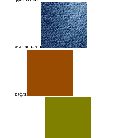
дънково-син
кафяв