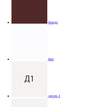
бордо
бял
десен-1