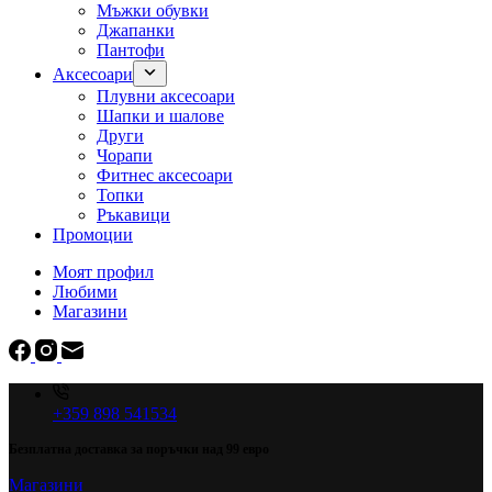
Мъжки обувки
Джапанки
Пантофи
Аксесоари
Плувни аксесоари
Шапки и шалове
Други
Чорапи
Фитнес аксесоари
Топки
Ръкавици
Промоции
Моят профил
Любими
Магазини
+359 898 541534
Безплатна доставка за поръчки над 99 евро
Магазини