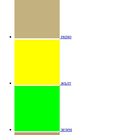
екрю
жълт
зелен