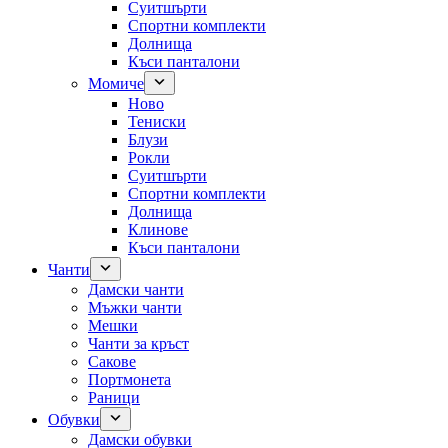
Суитшърти
Спортни комплекти
Долнища
Къси панталони
Момиче
Ново
Тениски
Блузи
Рокли
Суитшърти
Спортни комплекти
Долнища
Клинове
Къси панталони
Чанти
Дамски чанти
Мъжки чанти
Мешки
Чанти за кръст
Сакове
Портмонета
Раници
Обувки
Дамски обувки