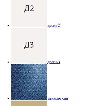
десен-2
десен-3
дънково-син