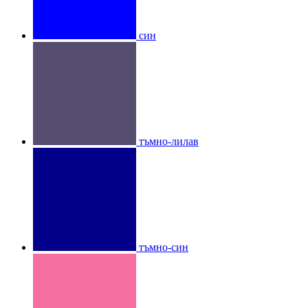
син
тъмно-лилав
тъмно-син