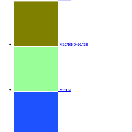
маслено-зелен
мента