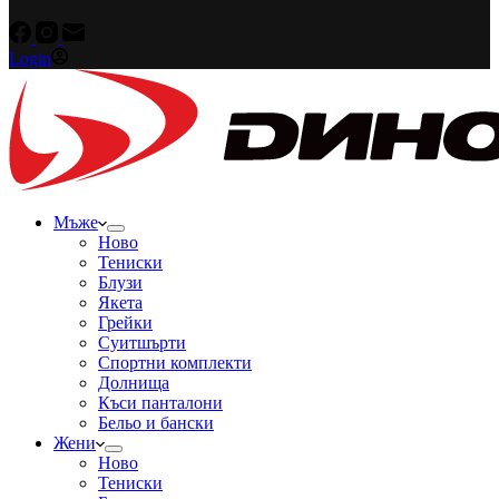
Login
Мъже
Ново
Тениски
Блузи
Якета
Грейки
Суитшърти
Спортни комплекти
Долнища
Къси панталони
Бельо и бански
Жени
Ново
Тениски