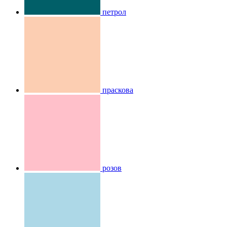
петрол
праскова
розов