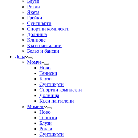
Блузи
Рокли
Якета
Грейки
Суитшърти
Спортни комплекти
Долнища
Клинове
Къси панталони
Бельо и бански
Деца
Момче
Ново
Тениски
Блузи
Суитшърти
Спортни комплекти
Долнища
Къси панталони
Момиче
Ново
Тениски
Блузи
Рокли
Суитшърти