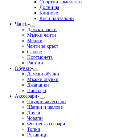
Спортни комплекти
Долнища
Клинове
Къси панталони
Чанти
Дамски чанти
Мъжки чанти
Мешки
Чанти за кръст
Сакове
Портмонета
Раници
Обувки
Дамски обувки
Мъжки обувки
Джапанки
Пантофи
Аксесоари
Плувни аксесоари
Шапки и шалове
Други
Чорапи
Фитнес аксесоари
Топки
Ръкавици