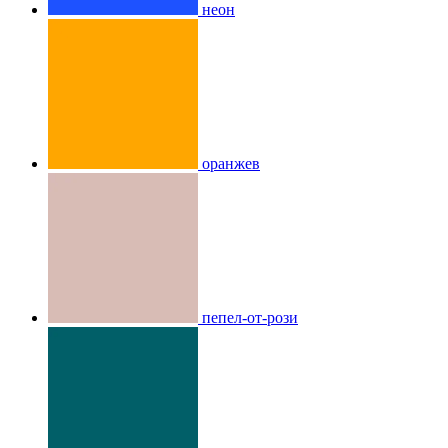
неон
оранжев
пепел-от-рози