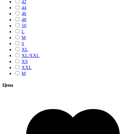
42
44
46
48
50
L
M
S
XL
XL/XXL
XS
XXL
М
Цена