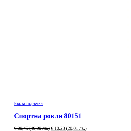
Бърза поръчка
Спортна рокля 80151
€
20,45
(40,00 лв.)
€
10,23
(20,01 лв.)