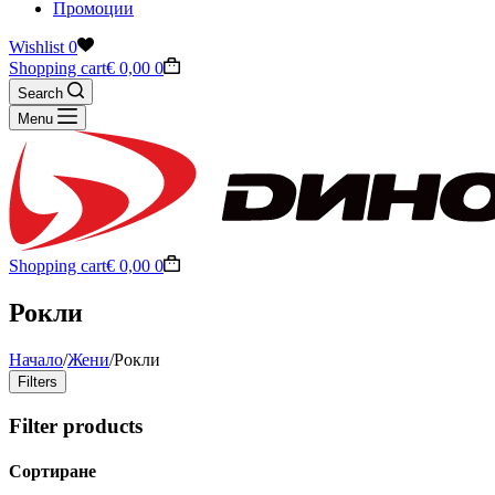
Промоции
Wishlist
0
Shopping cart
€
0,00
0
Search
Menu
Shopping cart
€
0,00
0
Рокли
Начало
/
Жени
/
Рокли
Filters
Filter products
Сортиране