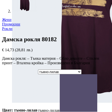
Жени
Промоции
Рокли
Дамска рокля 80182
€
14,73
(28,81 лв.)
Дамска рокля: – Тънка материя – Обло деколте – Стилен
принт – Вталена кройка – Произведено в България
Цвят: тъмно-лилав
тъмно-лилав