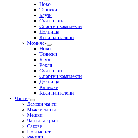
Ново
Тениски
Блузи
Суитшърти
Спортни комплекти
Долнища
Къси панталони
Момиче
Ново
Тениски
Блузи
Рокли
Суитшърти
Спортни комплекти
Долнища
Клинове
Къси панталони
Чанти
Дамски чанти
Мъжки чанти
Мешки
Чанти за кръст
Сакове
Портмонета
Раници