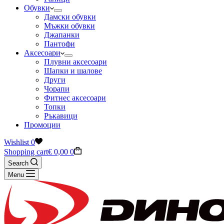
Обувки
Дамски обувки
Мъжки обувки
Джапанки
Пантофи
Аксесоари
Плувни аксесоари
Шапки и шалове
Други
Чорапи
Фитнес аксесоари
Топки
Ръкавици
Промоции
Wishlist
0
Shopping cart
€
0,00
0
Search
Menu