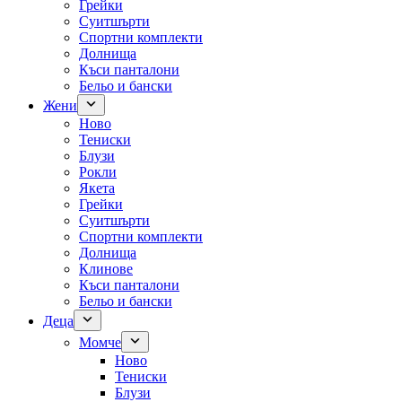
Грейки
Суитшърти
Спортни комплекти
Долнища
Къси панталони
Бельо и бански
Жени
Ново
Тениски
Блузи
Рокли
Якета
Грейки
Суитшърти
Спортни комплекти
Долнища
Клинове
Къси панталони
Бельо и бански
Деца
Момче
Ново
Тениски
Блузи