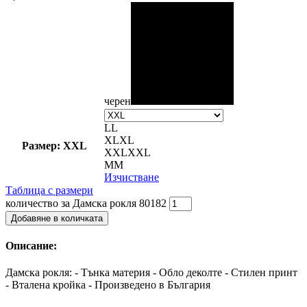
черен
L
L
XL
XL
Размер: XXL
XXL
XXL
М
М
Изчистване
Таблица с размери
количество за Дамска рокля 80182
Добавяне в количката
Описание:
Дамска рокля: - Тънка материя - Обло деколте - Стилен принт
- Вталена кройка - Произведено в България