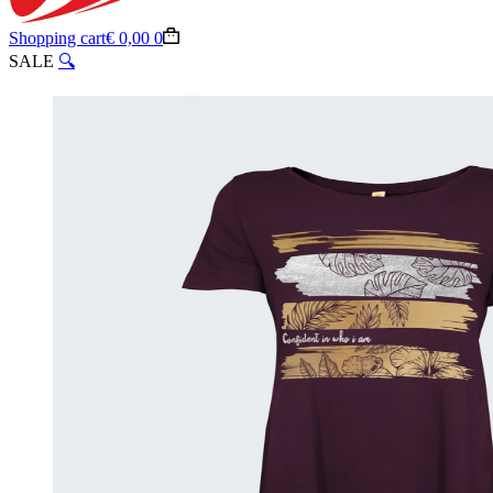
Shopping cart
€
0,00
0
SALE
🔍