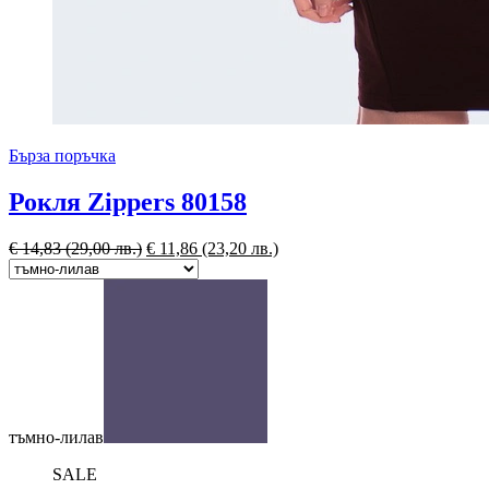
Бърза поръчка
Рокля Zippers 80158
€
14,83
(29,00 лв.)
€
11,86
(23,20 лв.)
тъмно-лилав
SALE