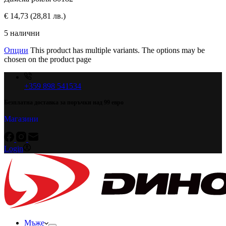
€
14,73
(28,81 лв.)
5 налични
Опции
This product has multiple variants. The options may be
chosen on the product page
+359 898 541534
Безплатна доставка за поръчки над 99 евро
Магазини
Login
Мъже