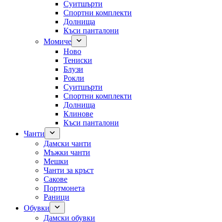
Суитшърти
Спортни комплекти
Долнища
Къси панталони
Момиче
Ново
Тениски
Блузи
Рокли
Суитшърти
Спортни комплекти
Долнища
Клинове
Къси панталони
Чанти
Дамски чанти
Мъжки чанти
Мешки
Чанти за кръст
Сакове
Портмонета
Раници
Обувки
Дамски обувки