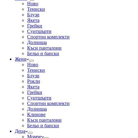
Ново
Тениски
Блузи
Якета
Грейки
Суитшърти
Спортни комплекти
Долнища
Къси панталони
Бельо и бански
Жени
Ново
Тениски
Блузи
Рокли
Якета
Грейки
Суитшърти
Спортни комплекти
Долнища
Клинове
Къси панталони
Бельо и бански
Деца
Момче