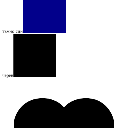
тъмно-син
черен