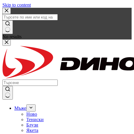
Skip to content
No results
Мъже
Ново
Тениски
Блузи
Якета