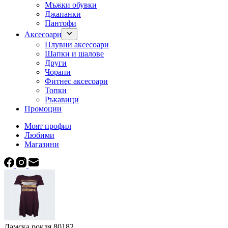
Мъжки обувки
Джапанки
Пантофи
Аксесоари
Плувни аксесоари
Шапки и шалове
Други
Чорапи
Фитнес аксесоари
Топки
Ръкавици
Промоции
Моят профил
Любими
Магазини
Дамска рокля 80182