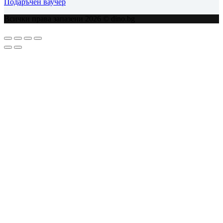
Подаръчен ваучер
Всички права запазени 2026 © dino.bg