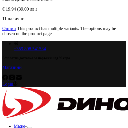
€
19,94
(39,00 лв.)
11 налични
Опции
This product has multiple variants. The options may be
chosen on the product page
+359 898 541534
Безплатна доставка за поръчки над 99 евро
Магазини
Login
Мъже