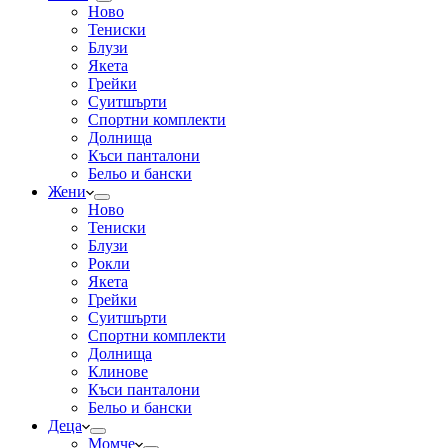
Ново
Тениски
Блузи
Якета
Грейки
Суитшърти
Спортни комплекти
Долнища
Къси панталони
Бельо и бански
Жени
Ново
Тениски
Блузи
Рокли
Якета
Грейки
Суитшърти
Спортни комплекти
Долнища
Клинове
Къси панталони
Бельо и бански
Деца
Момче