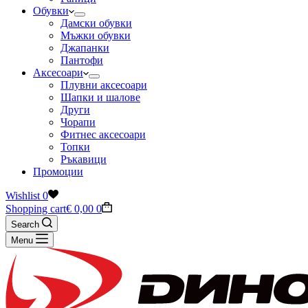
Обувки
Дамски обувки
Мъжки обувки
Джапанки
Пантофи
Аксесоари
Плувни аксесоари
Шапки и шалове
Други
Чорапи
Фитнес аксесоари
Топки
Ръкавици
Промоции
Wishlist
0
Shopping cart
€
0,00
0
Search
Menu