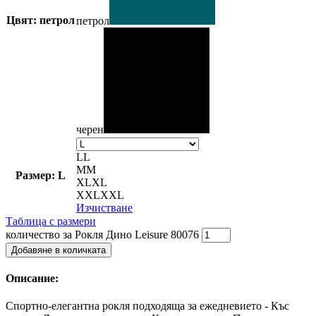
Цвят: петрол
петрол
черен
L
L
M
M
Размер: L
XL
XL
XXL
XXL
Изчистване
Таблица с размери
количество за Рокля Дино Leisure 80076
Добавяне в количката
Описание:
Спортно-елегантна рокля подходяща за ежедневието - Къс