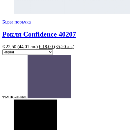
Бърза поръчка
Рокля Confidence 40207
€
22,50
(44,01 лв.)
€
18,00
(35,20 лв.)
тъмно-лилав