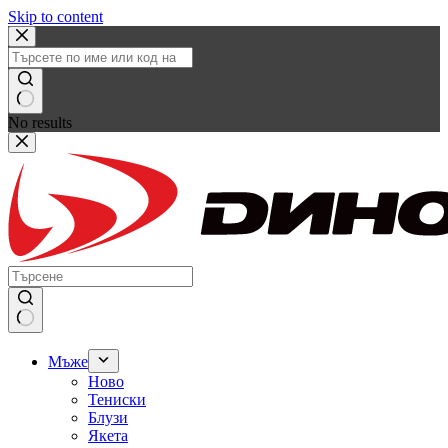
Skip to content
No results
Мъже
Ново
Тениски
Блузи
Якета