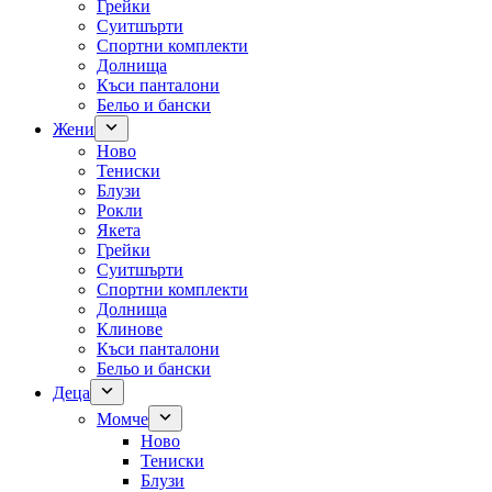
Грейки
Суитшърти
Спортни комплекти
Долнища
Къси панталони
Бельо и бански
Жени
Ново
Тениски
Блузи
Рокли
Якета
Грейки
Суитшърти
Спортни комплекти
Долнища
Клинове
Къси панталони
Бельо и бански
Деца
Момче
Ново
Тениски
Блузи