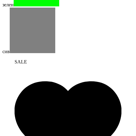
зелен
сив
SALE