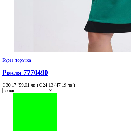
Бърза поръчка
Рокля 7770490
€
30,17
(59,01 лв.)
€
24,13
(47,19 лв.)