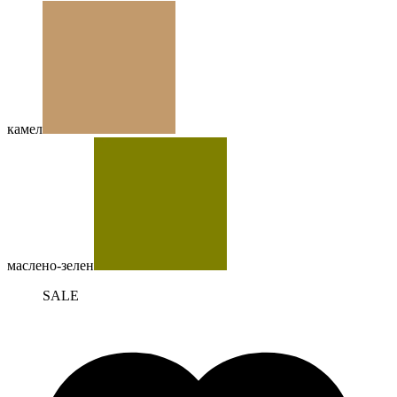
камел
маслено-зелен
SALE