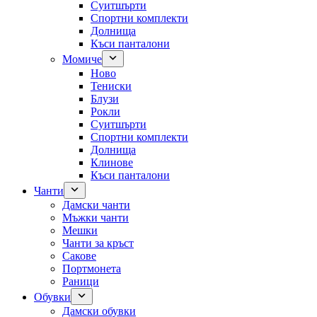
Суитшърти
Спортни комплекти
Долнища
Къси панталони
Момиче
Ново
Тениски
Блузи
Рокли
Суитшърти
Спортни комплекти
Долнища
Клинове
Къси панталони
Чанти
Дамски чанти
Мъжки чанти
Мешки
Чанти за кръст
Сакове
Портмонета
Раници
Обувки
Дамски обувки