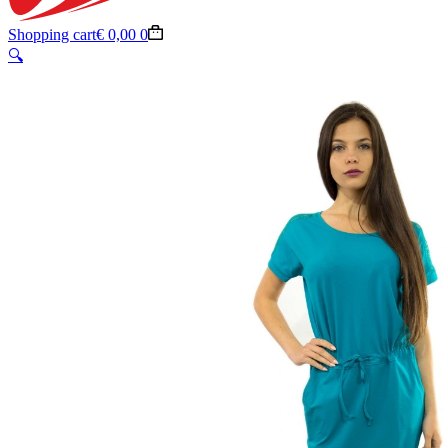
Shopping cart
€
0,00
0
🔍