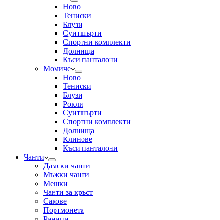
Ново
Тениски
Блузи
Суитшърти
Спортни комплекти
Долнища
Къси панталони
Момиче
Ново
Тениски
Блузи
Рокли
Суитшърти
Спортни комплекти
Долнища
Клинове
Къси панталони
Чанти
Дамски чанти
Мъжки чанти
Мешки
Чанти за кръст
Сакове
Портмонета
Раници