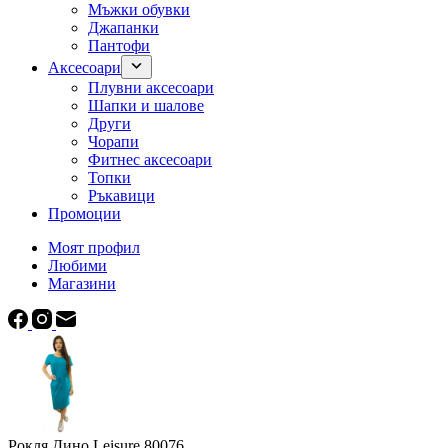
Мъжки обувки
Джапанки
Пантофи
Аксесоари
Плувни аксесоари
Шапки и шалове
Други
Чорапи
Фитнес аксесоари
Топки
Ръкавици
Промоции
Моят профил
Любими
Магазини
Рокля Дино Leisure 80076