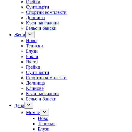
Грейки
Суитшърти
Спортни комплекти
Долнища
Къси панталони
Бельо и бански
Жени
Ново
Тениски
Блузи
Рокли
Якета
Грейки
Суитшърти
Спортни комплекти
Долнища
Клинове
Къси панталони
Бельо и бански
Деца
Момче
Ново
Тениски
Блузи