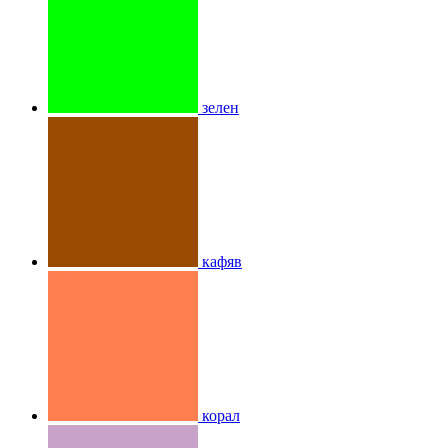
зелен
кафяв
корал