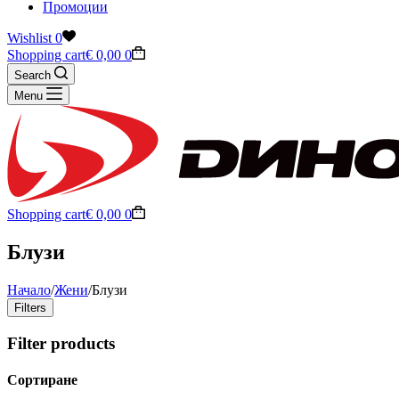
Промоции
Wishlist
0
Shopping cart
€
0,00
0
Search
Menu
Shopping cart
€
0,00
0
Блузи
Начало
/
Жени
/
Блузи
Filters
Filter products
Сортиране