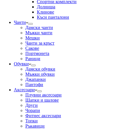
Спортни комплекти
Долнища
Клинове
Къси панталони
Чанти
Дамски чанти
Мъжки чанти
Мешки
Чанти за кръст
Сакове
Портмонета
Раници
Обувки
Дамски обувки
Мъжки обувки
Джапанки
Пантофи
Аксесоари
Плувни аксесоари
Шапки и шалове
Други
Чорапи
Фитнес аксесоари
Топки
Ръкавици