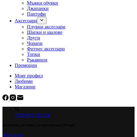
Мъжки обувки
Джапанки
Пантофи
Аксесоари
Плувни аксесоари
Шапки и шалове
Други
Чорапи
Фитнес аксесоари
Топки
Ръкавици
Промоции
Моят профил
Любими
Магазини
+359 898 541534
Безплатна доставка за поръчки над 99 евро
Магазини