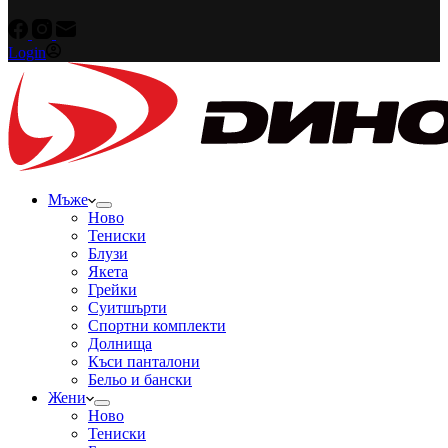
Login
Мъже
Ново
Тениски
Блузи
Якета
Грейки
Суитшърти
Спортни комплекти
Долнища
Къси панталони
Бельо и бански
Жени
Ново
Тениски