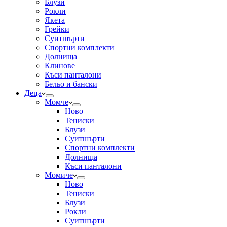
Блузи
Рокли
Якета
Грейки
Суитшърти
Спортни комплекти
Долнища
Клинове
Къси панталони
Бельо и бански
Деца
Момче
Ново
Тениски
Блузи
Суитшърти
Спортни комплекти
Долнища
Къси панталони
Момиче
Ново
Тениски
Блузи
Рокли
Суитшърти