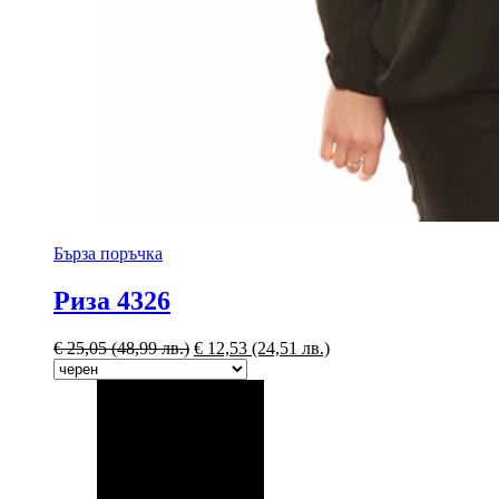
Бърза поръчка
Риза 4326
€
25,05
(48,99 лв.)
€
12,53
(24,51 лв.)