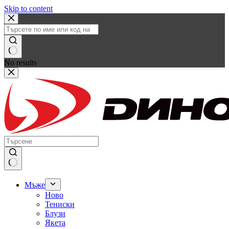
Skip to content
No results
Мъже
Ново
Тениски
Блузи
Якета