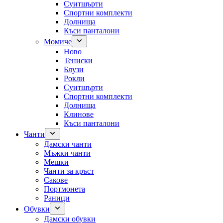
Суитшърти
Спортни комплекти
Долнища
Къси панталони
Момиче
Ново
Тениски
Блузи
Рокли
Суитшърти
Спортни комплекти
Долнища
Клинове
Къси панталони
Чанти
Дамски чанти
Мъжки чанти
Мешки
Чанти за кръст
Сакове
Портмонета
Раници
Обувки
Дамски обувки