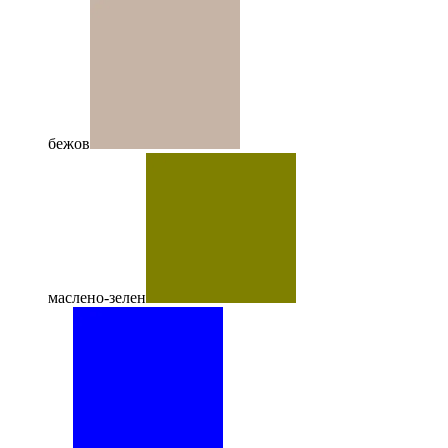
бежов
маслено-зелен