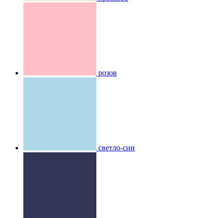
розов
светло-син