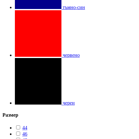
тъмно-син
червено
черен
Размер
44
46