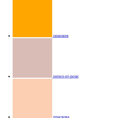
оранжев
пепел-от-рози
праскова