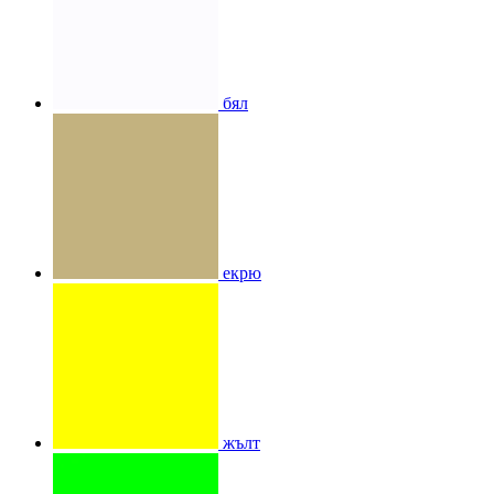
бял
екрю
жълт