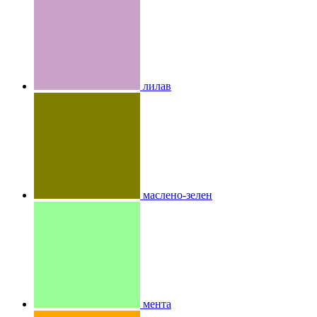
лилав
маслено-зелен
мента