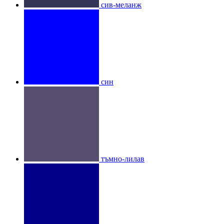
сив-меланж
син
тъмно-лилав