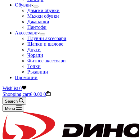
Обувки
Дамски обувки
Мъжки обувки
Джапанки
Пантофи
Аксесоари
Плувни аксесоари
Шапки и шалове
Други
Чорапи
Фитнес аксесоари
Топки
Ръкавици
Промоции
Wishlist
0
Shopping cart
€
0,00
0
Search
Menu