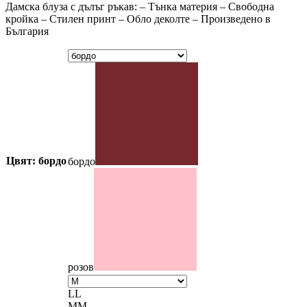
Дамска блуза с дълъг ръкав: – Тънка материя – Свободна
кройка – Стилен принт – Обло деколте – Произведено в
България
Цвят: бордо
бордо
розов
L
L
M
M