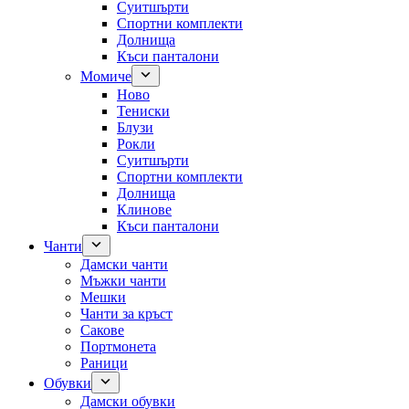
Суитшърти
Спортни комплекти
Долнища
Къси панталони
Момиче
Ново
Тениски
Блузи
Рокли
Суитшърти
Спортни комплекти
Долнища
Клинове
Къси панталони
Чанти
Дамски чанти
Мъжки чанти
Мешки
Чанти за кръст
Сакове
Портмонета
Раници
Обувки
Дамски обувки