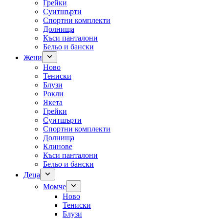
Грейки
Суитшърти
Спортни комплекти
Долнища
Къси панталони
Бельо и бански
Жени
Ново
Тениски
Блузи
Рокли
Якета
Грейки
Суитшърти
Спортни комплекти
Долнища
Клинове
Къси панталони
Бельо и бански
Деца
Момче
Ново
Тениски
Блузи