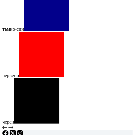
тъмно-син
червено
черен