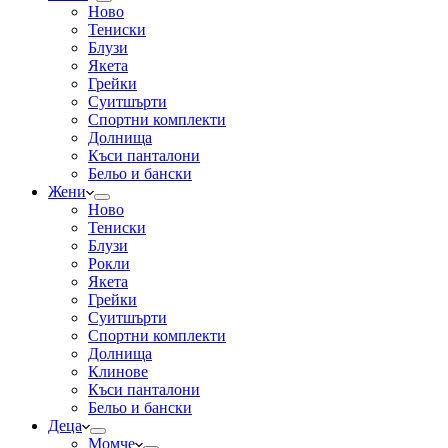
Ново
Тениски
Блузи
Якета
Грейки
Суитшърти
Спортни комплекти
Долнища
Къси панталони
Бельо и бански
Жени
Ново
Тениски
Блузи
Рокли
Якета
Грейки
Суитшърти
Спортни комплекти
Долнища
Клинове
Къси панталони
Бельо и бански
Деца
Момче