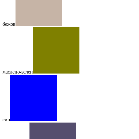
бежов
маслено-зелен
син