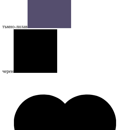
тъмно-лилав
черен