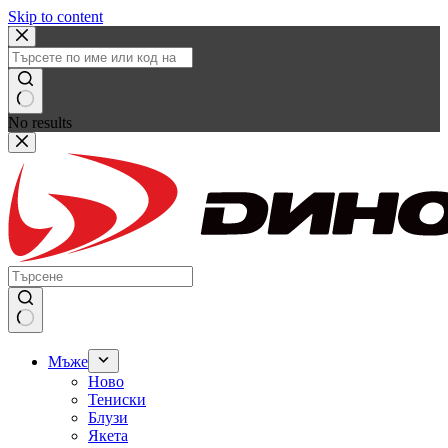
Skip to content
No results
Мъже
Ново
Тениски
Блузи
Якета