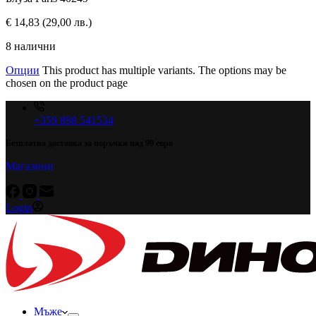
€
14,83
(29,00 лв.)
8 налични
Опции
This product has multiple variants. The options may be
chosen on the product page
+359 898 541534
Безплатна доставка за поръчки над 99 евро
Магазини
Login
Мъже