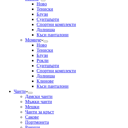
Ново
Тениски
Блузи
Суитшърти
Спортни комплекти
Долнища
Къси панталони
Момиче
Ново
Тениски
Блузи
Рокли
Суитшърти
Спортни комплекти
Долнища
Клинове
Къси панталони
Чанти
Дамски чанти
Мъжки чанти
Мешки
Чанти за кръст
Сакове
Портмонета
Раници