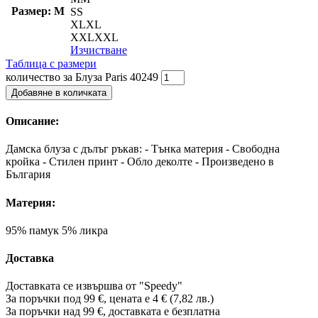
Размер: M
S
S
XL
XL
XXL
XXL
Изчистване
Таблица с размери
количество за Блуза Paris 40249
Добавяне в количката
Описание:
Дамска блуза с дълъг ръкав: - Тънка материя - Свободна
кройка - Стилен принт - Обло деколте - Произведено в
България
Материя:
95% памук 5% ликра
Доставка
Доставката се извършва от "Speedy"
За поръчки под 99 €, цената е 4 € (7,82 лв.)
За поръчки над 99 €, доставката е
безплатна