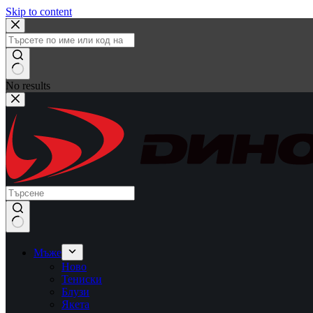
Skip to content
No results
Мъже
Ново
Тениски
Блузи
Якета