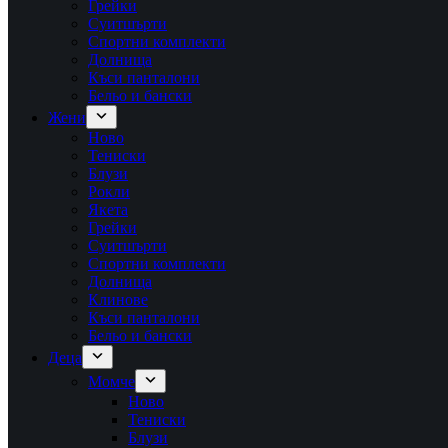
Грейки
Суитшърти
Спортни комплекти
Долнища
Къси панталони
Бельо и бански
Жени
Ново
Тениски
Блузи
Рокли
Якета
Грейки
Суитшърти
Спортни комплекти
Долнища
Клинове
Къси панталони
Бельо и бански
Деца
Момче
Ново
Тениски
Блузи