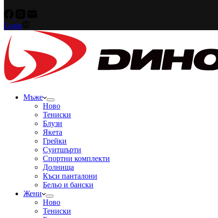
Login
Мъже
Ново
Тениски
Блузи
Якета
Грейки
Суитшърти
Спортни комплекти
Долнища
Къси панталони
Бельо и бански
Жени
Ново
Тениски