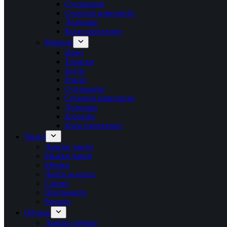
Суитшърти
Спортни комплекти
Долнища
Къси панталони
Момиче
Ново
Тениски
Блузи
Рокли
Суитшърти
Спортни комплекти
Долнища
Клинове
Къси панталони
Чанти
Дамски чанти
Мъжки чанти
Мешки
Чанти за кръст
Сакове
Портмонета
Раници
Обувки
Дамски обувки