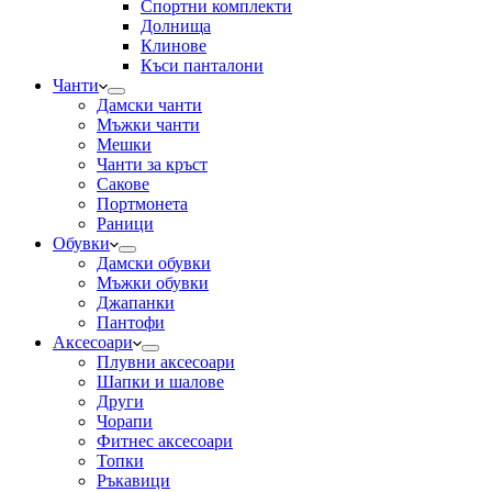
Спортни комплекти
Долнища
Клинове
Къси панталони
Чанти
Дамски чанти
Мъжки чанти
Мешки
Чанти за кръст
Сакове
Портмонета
Раници
Обувки
Дамски обувки
Мъжки обувки
Джапанки
Пантофи
Аксесоари
Плувни аксесоари
Шапки и шалове
Други
Чорапи
Фитнес аксесоари
Топки
Ръкавици