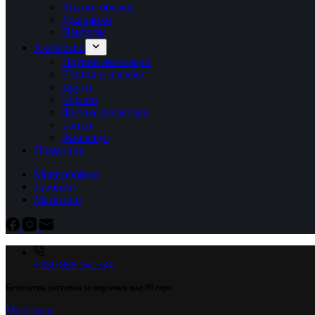
Мъжки обувки
Джапанки
Пантофи
Аксесоари
Плувни аксесоари
Шапки и шалове
Други
Чорапи
Фитнес аксесоари
Топки
Ръкавици
Промоции
Моят профил
Любими
Магазини
+359 898 541534
Безплатна доставка за поръчки над 99 евро
Магазини