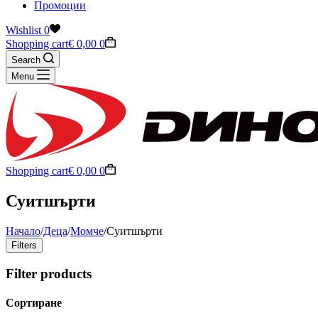
Промоции
Wishlist
0
Shopping cart
€
0,00
0
Search
Menu
Shopping cart
€
0,00
0
Суитшърти
Начало
/
Деца
/
Момче
/
Суитшърти
Filters
Filter products
Сортиране