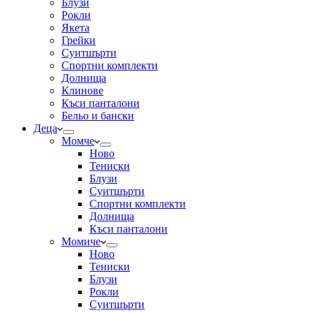
Блузи
Рокли
Якета
Грейки
Суитшърти
Спортни комплекти
Долнища
Клинове
Къси панталони
Бельо и бански
Деца
Момче
Ново
Тениски
Блузи
Суитшърти
Спортни комплекти
Долнища
Къси панталони
Момиче
Ново
Тениски
Блузи
Рокли
Суитшърти