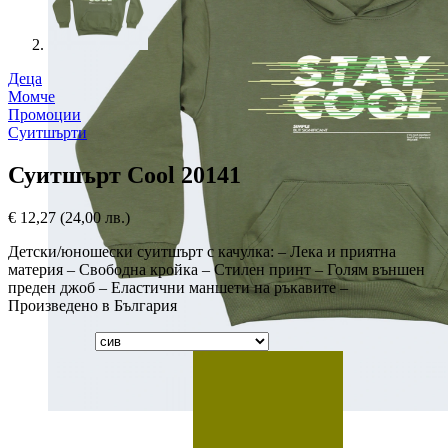
Деца
Момче
Промоции
Суитшърти
Суитшърт Cool 20141
€
12,27
(24,00 лв.)
Детски/юношески суитшърт с качулка: – Лека и приятна
материя – Свободна кройка – Стилен принт – Голям външен
преден джоб – Еластични маншети на ръкавите –
Произведено в България