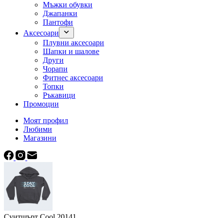
Мъжки обувки
Джапанки
Пантофи
Аксесоари
Плувни аксесоари
Шапки и шалове
Други
Чорапи
Фитнес аксесоари
Топки
Ръкавици
Промоции
Моят профил
Любими
Магазини
Суитшърт Cool 20141