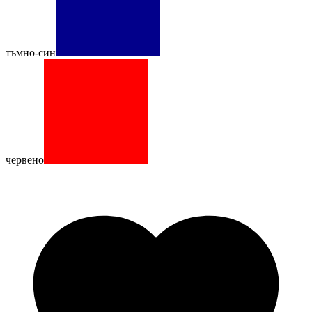
тъмно-син
червено