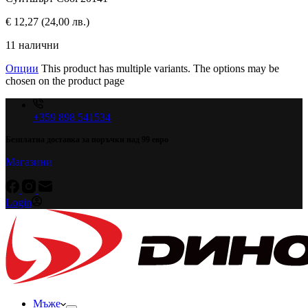
€
12,27
(24,00 лв.)
11 налични
Опции
This product has multiple variants. The options may be
chosen on the product page
+359 898 541534
Безплатна доставка за поръчки над 99 евро
Магазини
Login
Мъже