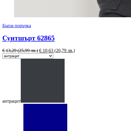
Бърза поръчка
Суитшърт 62865
€
13,29
(25,99 лв.)
€
10,63
(20,79 лв.)
антрацит