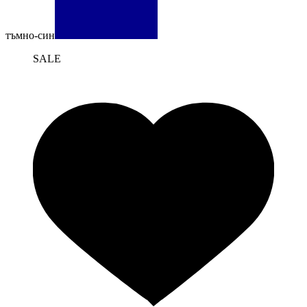
тъмно-син
SALE