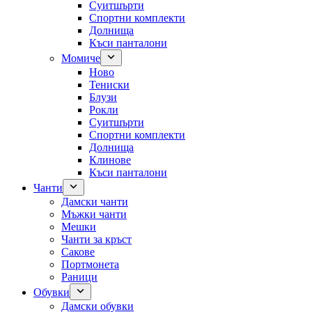
Суитшърти
Спортни комплекти
Долнища
Къси панталони
Момиче
Ново
Тениски
Блузи
Рокли
Суитшърти
Спортни комплекти
Долнища
Клинове
Къси панталони
Чанти
Дамски чанти
Мъжки чанти
Мешки
Чанти за кръст
Сакове
Портмонета
Раници
Обувки
Дамски обувки