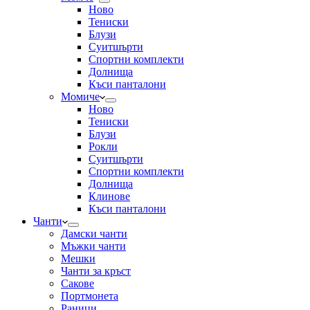
Ново
Тениски
Блузи
Суитшърти
Спортни комплекти
Долнища
Къси панталони
Момиче
Ново
Тениски
Блузи
Рокли
Суитшърти
Спортни комплекти
Долнища
Клинове
Къси панталони
Чанти
Дамски чанти
Мъжки чанти
Мешки
Чанти за кръст
Сакове
Портмонета
Раници