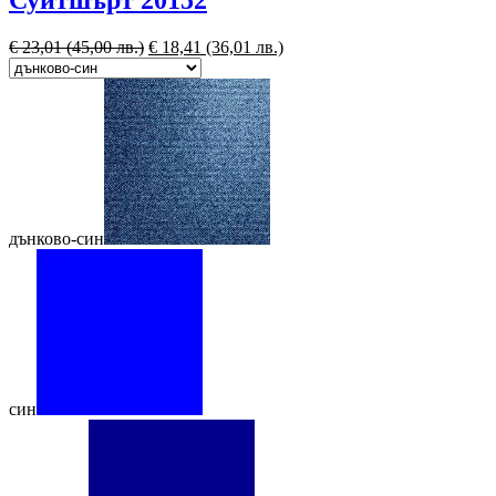
€
23,01
(45,00 лв.)
€
18,41
(36,01 лв.)
дънково-син
син