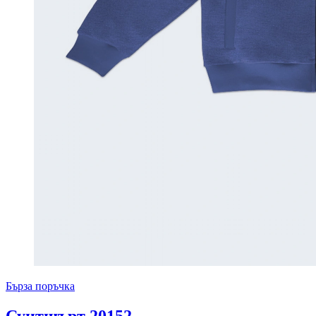
Бърза поръчка
Суитшърт 20152