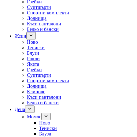
Грейки
Суитшърти
Спортни комплекти
Долнища
Къси панталони
Бельо и бански
Жени
Ново
Тениски
Блузи
Рокли
Якета
Грейки
Суитшърти
Спортни комплекти
Долнища
Клинове
Къси панталони
Бельо и бански
Деца
Момче
Ново
Тениски
Блузи