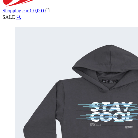
Shopping cart
€
0,00
0
SALE
🔍