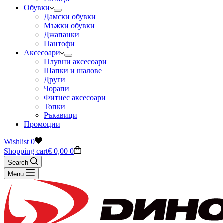
Обувки
Дамски обувки
Мъжки обувки
Джапанки
Пантофи
Аксесоари
Плувни аксесоари
Шапки и шалове
Други
Чорапи
Фитнес аксесоари
Топки
Ръкавици
Промоции
Wishlist
0
Shopping cart
€
0,00
0
Search
Menu