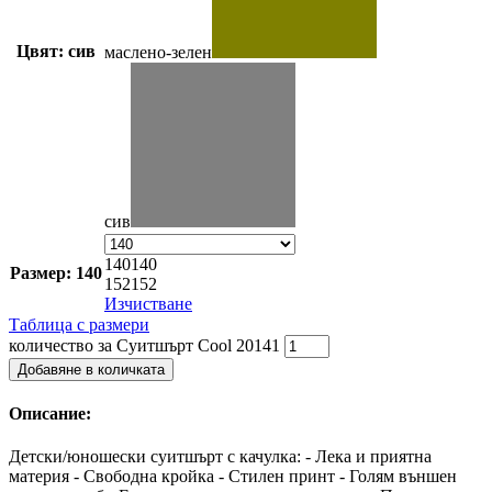
Цвят: сив
маслено-зелен
сив
140
140
Размер: 140
152
152
Изчистване
Таблица с размери
количество за Суитшърт Cool 20141
Добавяне в количката
Описание:
Детски/юношески суитшърт с качулка: - Лека и приятна
материя - Свободна кройка - Стилен принт - Голям външен