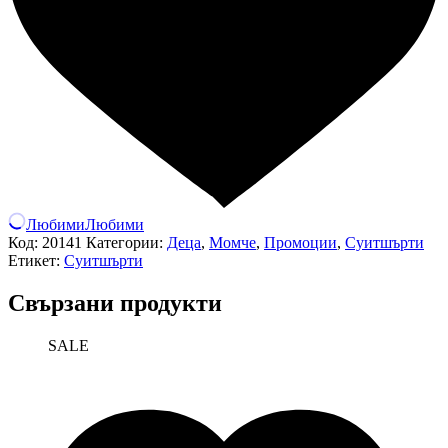
Любими
Любими
Код:
20141
Категории:
Деца
,
Момче
,
Промоции
,
Суитшърти
Етикет:
Суитшърти
Свързани продукти
SALE