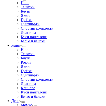
Ново
Тениски
Блузи
Якета
Грейки
Суитшърти
Спортни комплекти
Долнища
Къси панталони
Бельо и бански
Жени
Ново
Тениски
Блузи
Рокли
Якета
Грейки
Суитшърти
Спортни комплекти
Долнища
Клинове
Къси панталони
Бельо и бански
Деца
Момче