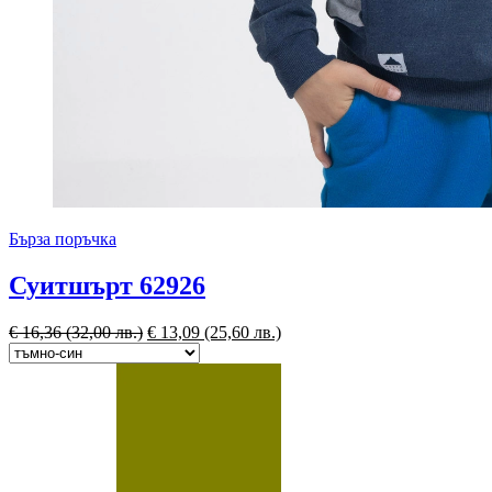
Бърза поръчка
Суитшърт 62926
€
16,36
(32,00 лв.)
€
13,09
(25,60 лв.)