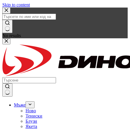
Skip to content
No results
Мъже
Ново
Тениски
Блузи
Якета