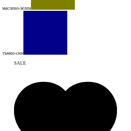
маслено-зелен
тъмно-син
SALE