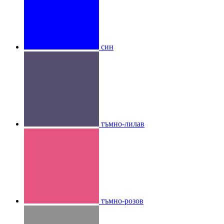
син
тъмно-лилав
тъмно-розов