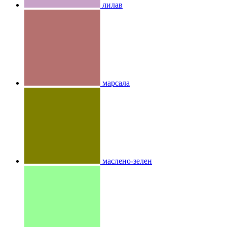
лилав
марсала
маслено-зелен