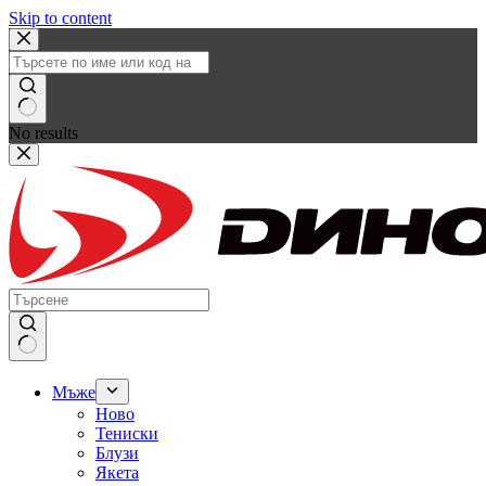
Skip to content
No results
Мъже
Ново
Тениски
Блузи
Якета