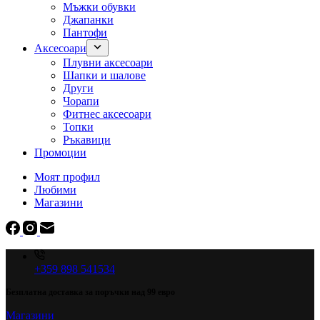
Мъжки обувки
Джапанки
Пантофи
Аксесоари
Плувни аксесоари
Шапки и шалове
Други
Чорапи
Фитнес аксесоари
Топки
Ръкавици
Промоции
Моят профил
Любими
Магазини
+359 898 541534
Безплатна доставка за поръчки над 99 евро
Магазини