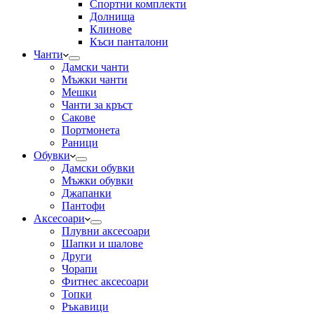
Спортни комплекти
Долнища
Клинове
Къси панталони
Чанти
Дамски чанти
Мъжки чанти
Мешки
Чанти за кръст
Сакове
Портмонета
Раници
Обувки
Дамски обувки
Мъжки обувки
Джапанки
Пантофи
Аксесоари
Плувни аксесоари
Шапки и шалове
Други
Чорапи
Фитнес аксесоари
Топки
Ръкавици