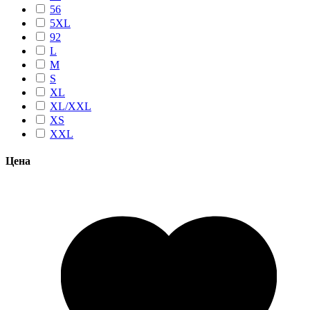
56
5XL
92
L
M
S
XL
XL/XXL
XS
XXL
Цена