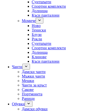
Суитшърти
Спортни комплекти
Долнища
Къси панталони
Момиче
Ново
Тениски
Блузи
Рокли
Суитшърти
Спортни комплекти
Долнища
Клинове
Къси панталони
Чанти
Дамски чанти
Мъжки чанти
Мешки
Чанти за кръст
Сакове
Портмонета
Раници
Обувки
Дамски обувки