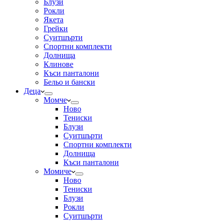
Блузи
Рокли
Якета
Грейки
Суитшърти
Спортни комплекти
Долнища
Клинове
Къси панталони
Бельо и бански
Деца
Момче
Ново
Тениски
Блузи
Суитшърти
Спортни комплекти
Долнища
Къси панталони
Момиче
Ново
Тениски
Блузи
Рокли
Суитшърти