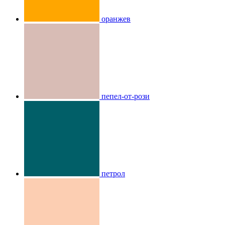
оранжев
пепел-от-рози
петрол