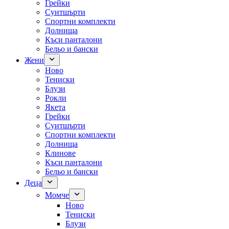
Грейки
Суитшърти
Спортни комплекти
Долнища
Къси панталони
Бельо и бански
Жени
Ново
Тениски
Блузи
Рокли
Якета
Грейки
Суитшърти
Спортни комплекти
Долнища
Клинове
Къси панталони
Бельо и бански
Деца
Момче
Ново
Тениски
Блузи