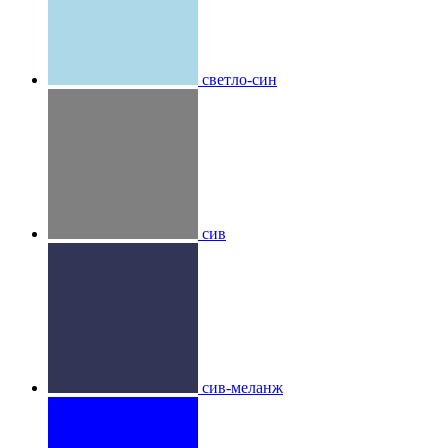
светло-син
сив
сив-меланж