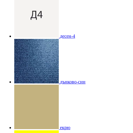
десен-4
дънково-син
екрю