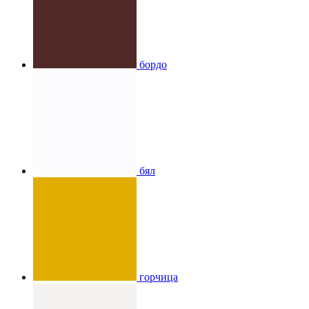
бордо
бял
горчица