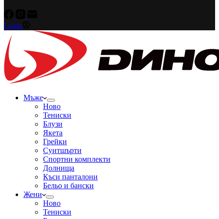
Login
Мъже
Ново
Тениски
Блузи
Якета
Грейки
Суитшърти
Спортни комплекти
Долнища
Къси панталони
Бельо и бански
Жени
Ново
Тениски