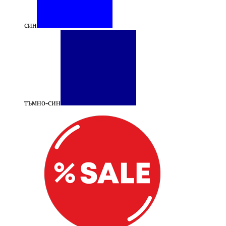
син
тъмно-син