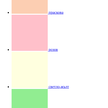
праскова
розов
светло-жълт