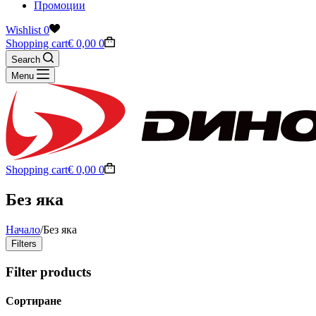
Промоции
Wishlist
0
Shopping cart
€
0,00
0
Search
Menu
Shopping cart
€
0,00
0
Без яка
Начало
/
Без яка
Filters
Filter products
Сортиране