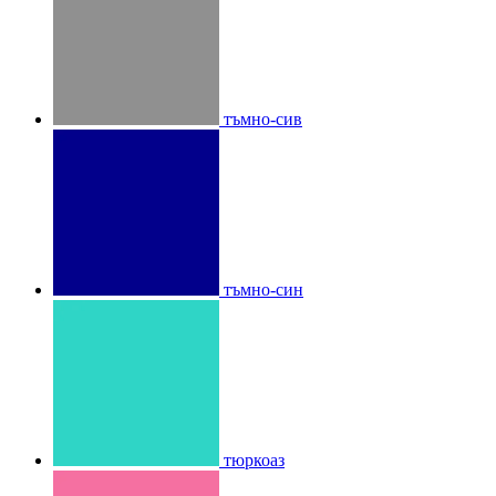
тъмно-сив
тъмно-син
тюркоаз