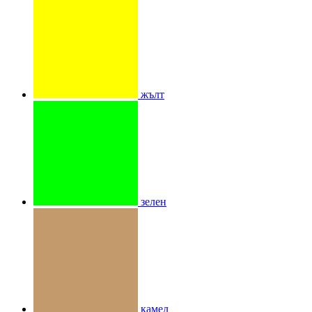
жълт
зелен
камел