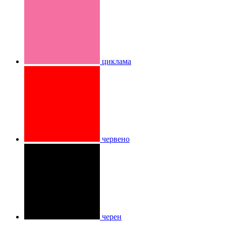
циклама
червено
черен