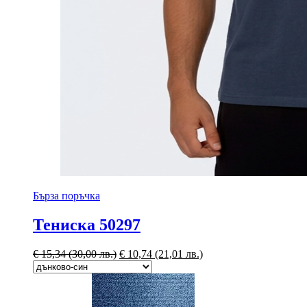
Бърза поръчка
Тениска 50297
€
15,34
(30,00 лв.)
€
10,74
(21,01 лв.)