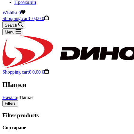
Промоции
Wishlist
0
Shopping cart
€
0,00
0
Search
Menu
Shopping cart
€
0,00
0
Шапки
Начало
/
Шапки
Filters
Filter products
Сортиране