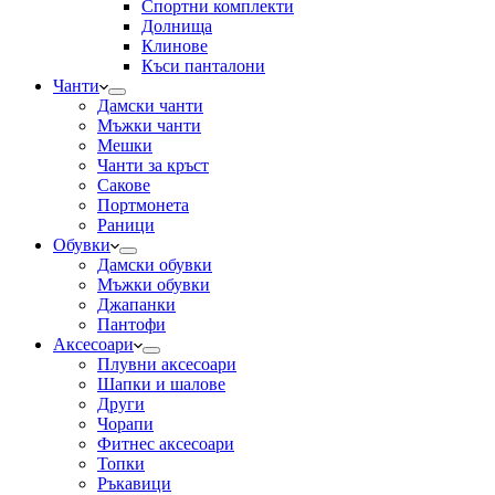
Спортни комплекти
Долнища
Клинове
Къси панталони
Чанти
Дамски чанти
Мъжки чанти
Мешки
Чанти за кръст
Сакове
Портмонета
Раници
Обувки
Дамски обувки
Мъжки обувки
Джапанки
Пантофи
Аксесоари
Плувни аксесоари
Шапки и шалове
Други
Чорапи
Фитнес аксесоари
Топки
Ръкавици