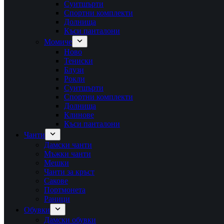
Суитшърти
Спортни комплекти
Долнища
Къси панталони
Момиче
Ново
Тениски
Блузи
Рокли
Суитшърти
Спортни комплекти
Долнища
Клинове
Къси панталони
Чанти
Дамски чанти
Мъжки чанти
Мешки
Чанти за кръст
Сакове
Портмонета
Раници
Обувки
Дамски обувки