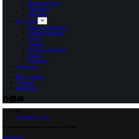
Мъжки обувки
Джапанки
Пантофи
Аксесоари
Плувни аксесоари
Шапки и шалове
Други
Чорапи
Фитнес аксесоари
Топки
Ръкавици
Промоции
Моят профил
Любими
Магазини
+359 898 541534
Безплатна доставка за поръчки над 99 евро
Магазини