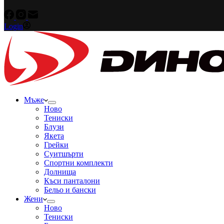
Login
Мъже
Ново
Тениски
Блузи
Якета
Грейки
Суитшърти
Спортни комплекти
Долнища
Къси панталони
Бельо и бански
Жени
Ново
Тениски