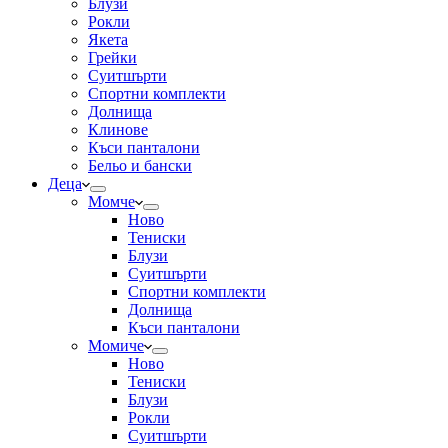
Блузи
Рокли
Якета
Грейки
Суитшърти
Спортни комплекти
Долнища
Клинове
Къси панталони
Бельо и бански
Деца
Момче
Ново
Тениски
Блузи
Суитшърти
Спортни комплекти
Долнища
Къси панталони
Момиче
Ново
Тениски
Блузи
Рокли
Суитшърти