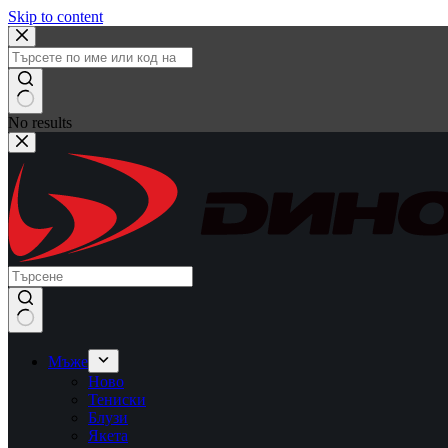
Skip to content
No results
Мъже
Ново
Тениски
Блузи
Якета