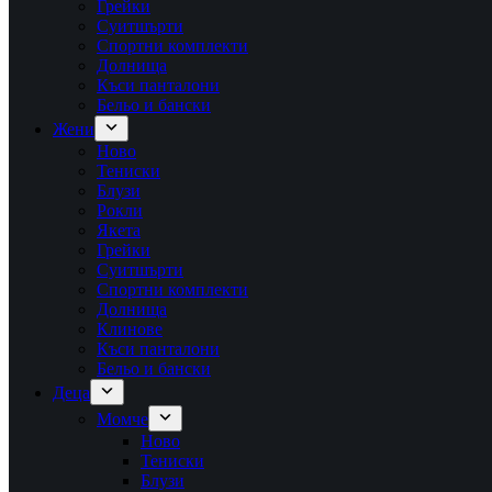
Грейки
Суитшърти
Спортни комплекти
Долнища
Къси панталони
Бельо и бански
Жени
Ново
Тениски
Блузи
Рокли
Якета
Грейки
Суитшърти
Спортни комплекти
Долнища
Клинове
Къси панталони
Бельо и бански
Деца
Момче
Ново
Тениски
Блузи