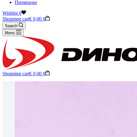
Промоции
Wishlist
0
Shopping cart
€
0,00
0
Search
Menu
Shopping cart
€
0,00
0