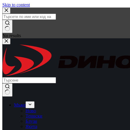
Skip to content
No results
Мъже
Ново
Тениски
Блузи
Якета