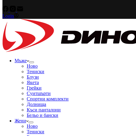
Login
Мъже
Ново
Тениски
Блузи
Якета
Грейки
Суитшърти
Спортни комплекти
Долнища
Къси панталони
Бельо и бански
Жени
Ново
Тениски