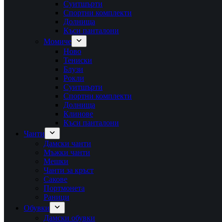
Суитшърти
Спортни комплекти
Долнища
Къси панталони
Момиче
Ново
Тениски
Блузи
Рокли
Суитшърти
Спортни комплекти
Долнища
Клинове
Къси панталони
Чанти
Дамски чанти
Мъжки чанти
Мешки
Чанти за кръст
Сакове
Портмонета
Раници
Обувки
Дамски обувки