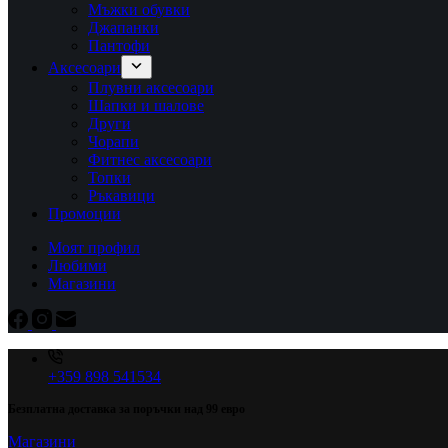
Мъжки обувки
Джапанки
Пантофи
Аксесоари
Плувни аксесоари
Шапки и шалове
Други
Чорапи
Фитнес аксесоари
Топки
Ръкавици
Промоции
Моят профил
Любими
Магазини
+359 898 541534
Безплатна доставка за поръчки над 99 евро
Магазини