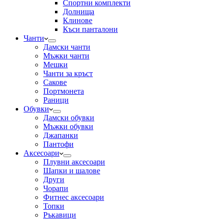
Спортни комплекти
Долнища
Клинове
Къси панталони
Чанти
Дамски чанти
Мъжки чанти
Мешки
Чанти за кръст
Сакове
Портмонета
Раници
Обувки
Дамски обувки
Мъжки обувки
Джапанки
Пантофи
Аксесоари
Плувни аксесоари
Шапки и шалове
Други
Чорапи
Фитнес аксесоари
Топки
Ръкавици