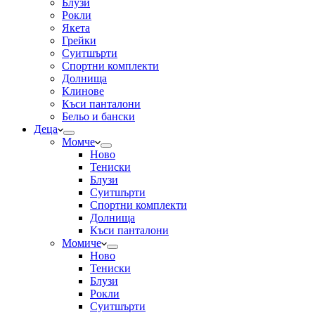
Блузи
Рокли
Якета
Грейки
Суитшърти
Спортни комплекти
Долнища
Клинове
Къси панталони
Бельо и бански
Деца
Момче
Ново
Тениски
Блузи
Суитшърти
Спортни комплекти
Долнища
Къси панталони
Момиче
Ново
Тениски
Блузи
Рокли
Суитшърти