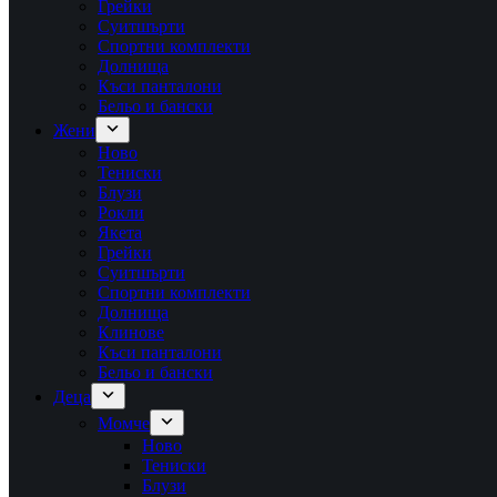
Грейки
Суитшърти
Спортни комплекти
Долнища
Къси панталони
Бельо и бански
Жени
Ново
Тениски
Блузи
Рокли
Якета
Грейки
Суитшърти
Спортни комплекти
Долнища
Клинове
Къси панталони
Бельо и бански
Деца
Момче
Ново
Тениски
Блузи