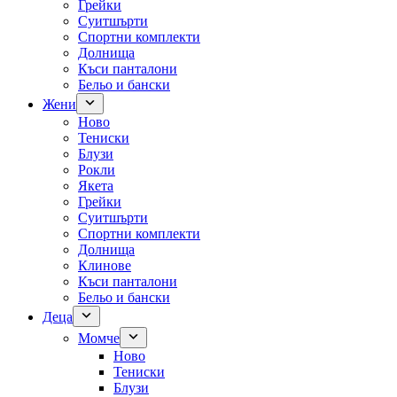
Грейки
Суитшърти
Спортни комплекти
Долнища
Къси панталони
Бельо и бански
Жени
Ново
Тениски
Блузи
Рокли
Якета
Грейки
Суитшърти
Спортни комплекти
Долнища
Клинове
Къси панталони
Бельо и бански
Деца
Момче
Ново
Тениски
Блузи