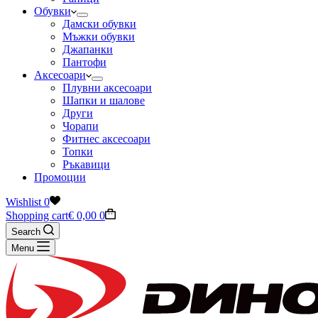
Обувки
Дамски обувки
Мъжки обувки
Джапанки
Пантофи
Аксесоари
Плувни аксесоари
Шапки и шалове
Други
Чорапи
Фитнес аксесоари
Топки
Ръкавици
Промоции
Wishlist
0
Shopping cart
€
0,00
0
Search
Menu