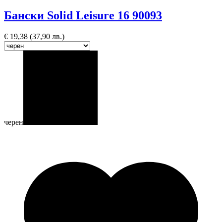
Бански Solid Leisure 16 90093
€
19,38
(37,90 лв.)
черен