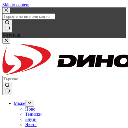
Skip to content
No results
Мъже
Ново
Тениски
Блузи
Якета