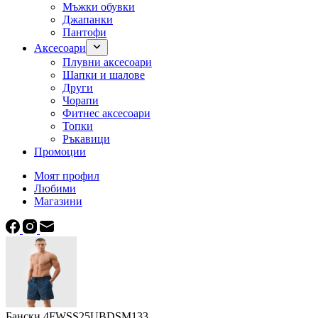
Мъжки обувки
Джапанки
Пантофи
Аксесоари
Плувни аксесоари
Шапки и шалове
Други
Чорапи
Фитнес аксесоари
Топки
Ръкавици
Промоции
Моят профил
Любими
Магазини
Бански 4FWSS25UBDSM133