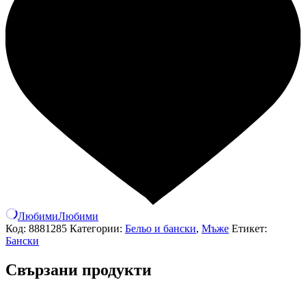
Любими
Любими
Код:
8881285
Категории:
Бельо и бански
,
Мъже
Етикет:
Бански
Свързани продукти