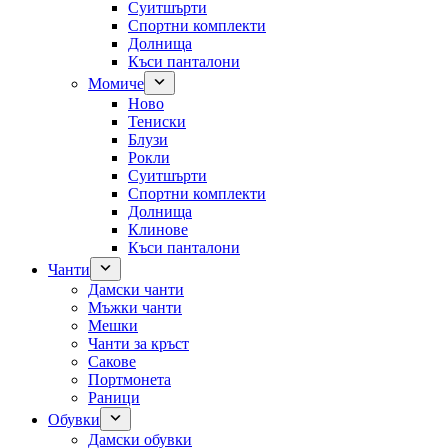
Суитшърти
Спортни комплекти
Долнища
Къси панталони
Момиче
Ново
Тениски
Блузи
Рокли
Суитшърти
Спортни комплекти
Долнища
Клинове
Къси панталони
Чанти
Дамски чанти
Мъжки чанти
Мешки
Чанти за кръст
Сакове
Портмонета
Раници
Обувки
Дамски обувки