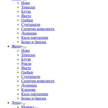
Ново
Тениски
Блузи
Якета
Грейки
Суитшърти
Спортни комплекти
Долнища
Къси панталони
Бельо и бански
Жени
Ново
Тениски
Блузи
Рокли
Якета
Грейки
Суитшърти
Спортни комплекти
Долнища
Клинове
Къси панталони
Бельо и бански
Деца
Момче