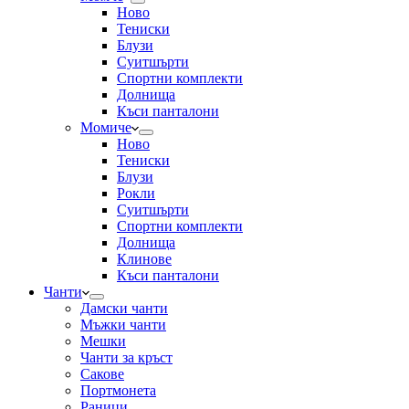
Ново
Тениски
Блузи
Суитшърти
Спортни комплекти
Долнища
Къси панталони
Момиче
Ново
Тениски
Блузи
Рокли
Суитшърти
Спортни комплекти
Долнища
Клинове
Къси панталони
Чанти
Дамски чанти
Мъжки чанти
Мешки
Чанти за кръст
Сакове
Портмонета
Раници