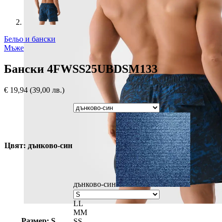
Бельо и бански
Мъже
Бански 4FWSS25UBDSM133
€
19,94
(39,00 лв.)
Цвят: дънково-син
дънково-син
L
L
M
M
Размер: S
S
S