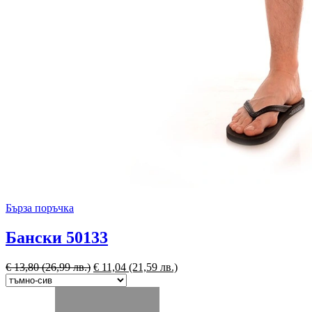
Бърза поръчка
Бански 50133
€
13,80
(26,99 лв.)
€
11,04
(21,59 лв.)