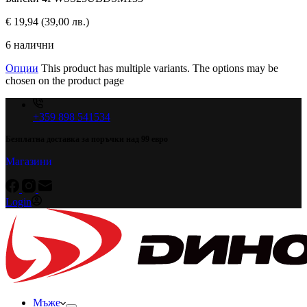
€
19,94
(39,00 лв.)
6 налични
Опции
This product has multiple variants. The options may be
chosen on the product page
+359 898 541534
Безплатна доставка за поръчки над 99 евро
Магазини
Login
Мъже