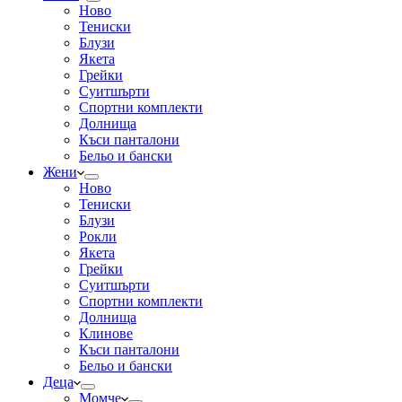
Ново
Тениски
Блузи
Якета
Грейки
Суитшърти
Спортни комплекти
Долнища
Къси панталони
Бельо и бански
Жени
Ново
Тениски
Блузи
Рокли
Якета
Грейки
Суитшърти
Спортни комплекти
Долнища
Клинове
Къси панталони
Бельо и бански
Деца
Момче