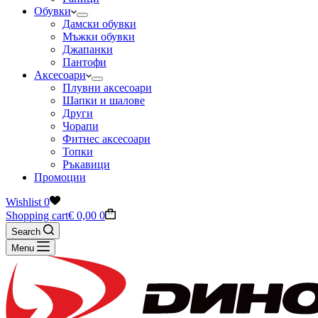
Обувки
Дамски обувки
Мъжки обувки
Джапанки
Пантофи
Аксесоари
Плувни аксесоари
Шапки и шалове
Други
Чорапи
Фитнес аксесоари
Топки
Ръкавици
Промоции
Wishlist
0
Shopping cart
€
0,00
0
Search
Menu