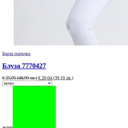
Бърза поръчка
Блуза 7770427
€
25,05
(48,99 лв.)
€
20,04
(39,19 лв.)
зелен