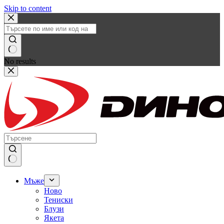
Skip to content
No results
Мъже
Ново
Тениски
Блузи
Якета