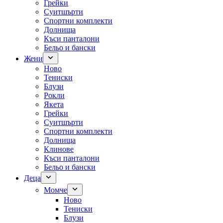
Грейки
Суитшърти
Спортни комплекти
Долнища
Къси панталони
Бельо и бански
Жени
Ново
Тениски
Блузи
Рокли
Якета
Грейки
Суитшърти
Спортни комплекти
Долнища
Клинове
Къси панталони
Бельо и бански
Деца
Момче
Ново
Тениски
Блузи