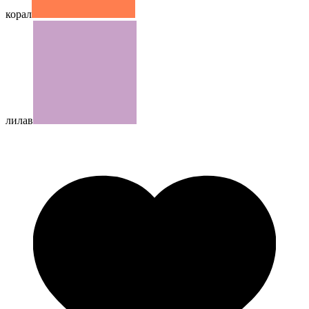
корал
лилав