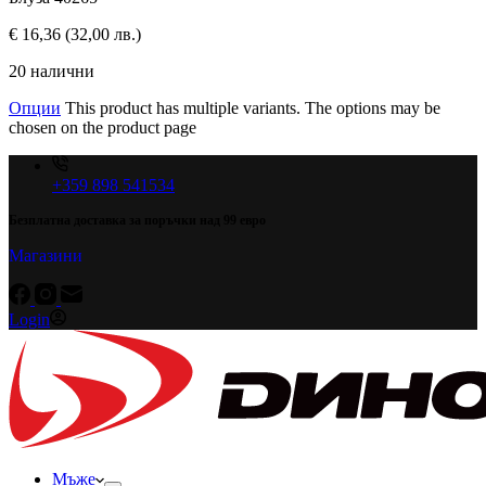
€
16,36
(32,00 лв.)
20 налични
Опции
This product has multiple variants. The options may be
chosen on the product page
+359 898 541534
Безплатна доставка за поръчки над 99 евро
Магазини
Login
Мъже