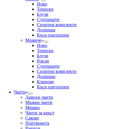
Ново
Тениски
Блузи
Суитшърти
Спортни комплекти
Долнища
Къси панталони
Момиче
Ново
Тениски
Блузи
Рокли
Суитшърти
Спортни комплекти
Долнища
Клинове
Къси панталони
Чанти
Дамски чанти
Мъжки чанти
Мешки
Чанти за кръст
Сакове
Портмонета
Раници