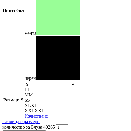
Цвят: бял
мента
черен
L
L
M
M
Размер: S
S
S
XL
XL
XXL
XXL
Изчистване
Таблица с размери
количество за Блуза 40265