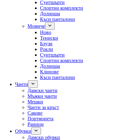
Суитшърти
Спортни комплекти
Долнища
Къси панталони
Момиче
Ново
Тениски
Блузи
Рокли
Суитшърти
Спортни комплекти
Долнища
Клинове
Къси панталони
Чанти
Дамски чанти
Мъжки чанти
Мешки
Чанти за кръст
Сакове
Портмонета
Раници
Обувки
Дамски обувки