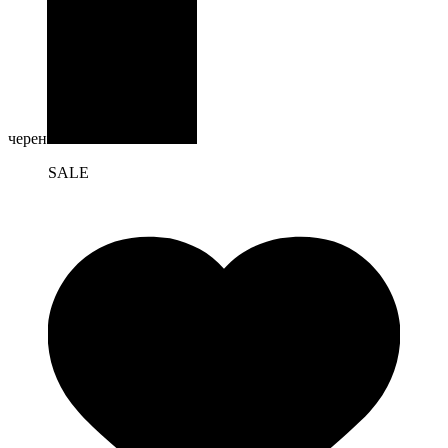
черен
SALE