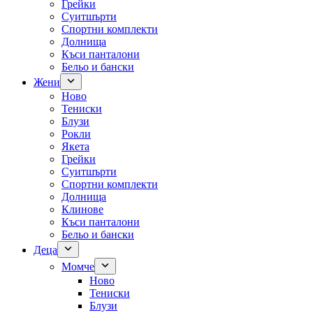
Грейки
Суитшърти
Спортни комплекти
Долнища
Къси панталони
Бельо и бански
Жени
Ново
Тениски
Блузи
Рокли
Якета
Грейки
Суитшърти
Спортни комплекти
Долнища
Клинове
Къси панталони
Бельо и бански
Деца
Момче
Ново
Тениски
Блузи