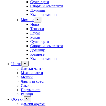
Суитшърти
Спортни комплекти
Долнища
Къси панталони
Момиче
Ново
Тениски
Блузи
Рокли
Суитшърти
Спортни комплекти
Долнища
Клинове
Къси панталони
Чанти
Дамски чанти
Мъжки чанти
Мешки
Чанти за кръст
Сакове
Портмонета
Раници
Обувки
Дамски обувки