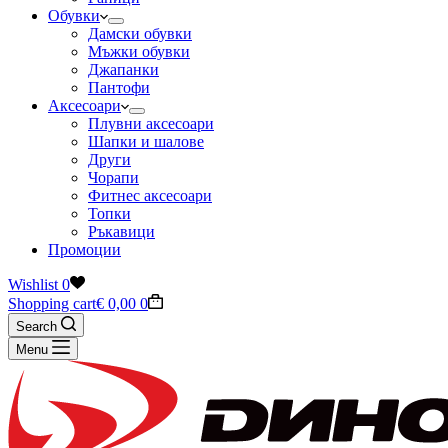
Обувки
Дамски обувки
Мъжки обувки
Джапанки
Пантофи
Аксесоари
Плувни аксесоари
Шапки и шалове
Други
Чорапи
Фитнес аксесоари
Топки
Ръкавици
Промоции
Wishlist
0
Shopping cart
€
0,00
0
Search
Menu