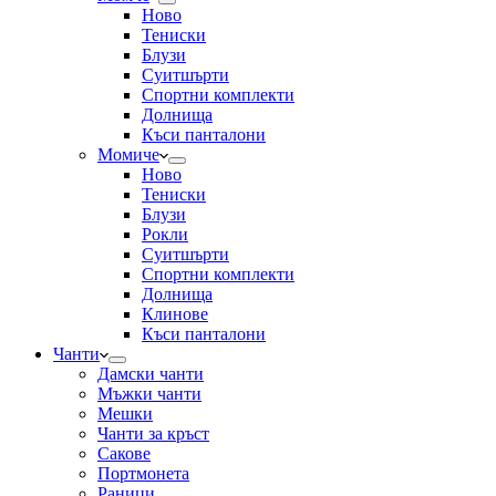
Ново
Тениски
Блузи
Суитшърти
Спортни комплекти
Долнища
Къси панталони
Момиче
Ново
Тениски
Блузи
Рокли
Суитшърти
Спортни комплекти
Долнища
Клинове
Къси панталони
Чанти
Дамски чанти
Мъжки чанти
Мешки
Чанти за кръст
Сакове
Портмонета
Раници