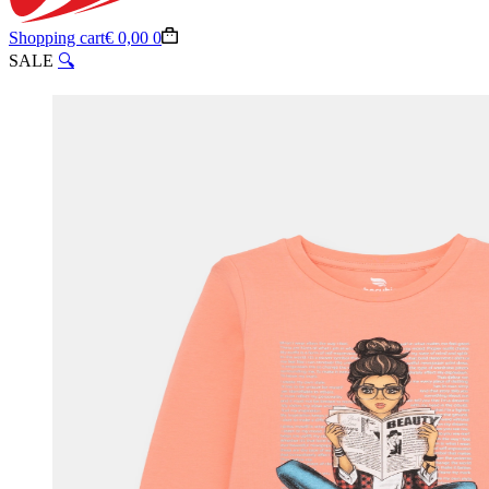
Shopping cart
€
0,00
0
SALE
🔍