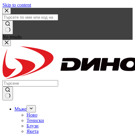
Skip to content
No results
Мъже
Ново
Тениски
Блузи
Якета