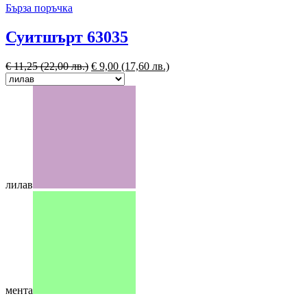
Бърза поръчка
Суитшърт 63035
€
11,25
(22,00 лв.)
€
9,00
(17,60 лв.)
лилав
мента