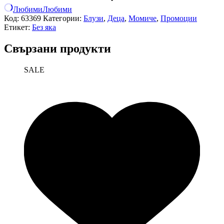
Любими
Любими
Код:
63369
Категории:
Блузи
,
Деца
,
Момиче
,
Промоции
Етикет:
Без яка
Свързани продукти
SALE