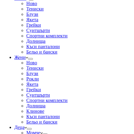
Ново
Тениски
Блузи
Якета
Грейки
Суитшърти
Спортни комплекти
Долнища
Къси панталони
Бельо и бански
Жени
Ново
Тениски
Блузи
Рокли
Якета
Грейки
Суитшърти
Спортни комплекти
Долнища
Клинове
Къси панталони
Бельо и бански
Деца
Момче