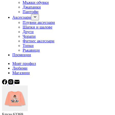
Мъжки обувки
Джапанки
Пантофи
Аксесоари
Плувни аксесоари
Шапки и шалове
Други
Чорапи
Фитнес аксесоари
Топки
Ръкавици
Промоции
Моят профил
Любими
Магазини
Блуза 63369