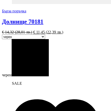
Бърза поръчка
Долнище 70181
€
14,32
(28,01 лв.)
€
11,45
(22,39 лв.)
черен
SALE