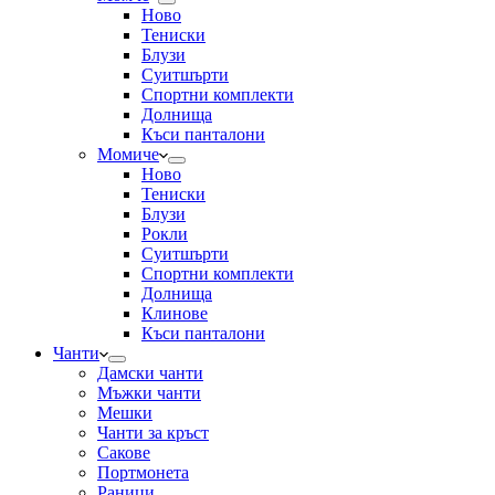
Ново
Тениски
Блузи
Суитшърти
Спортни комплекти
Долнища
Къси панталони
Момиче
Ново
Тениски
Блузи
Рокли
Суитшърти
Спортни комплекти
Долнища
Клинове
Къси панталони
Чанти
Дамски чанти
Мъжки чанти
Мешки
Чанти за кръст
Сакове
Портмонета
Раници