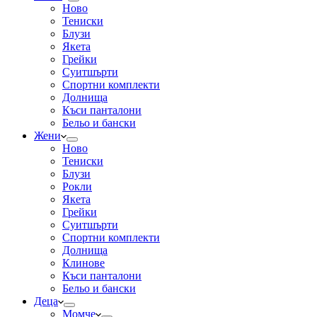
Ново
Тениски
Блузи
Якета
Грейки
Суитшърти
Спортни комплекти
Долнища
Къси панталони
Бельо и бански
Жени
Ново
Тениски
Блузи
Рокли
Якета
Грейки
Суитшърти
Спортни комплекти
Долнища
Клинове
Къси панталони
Бельо и бански
Деца
Момче