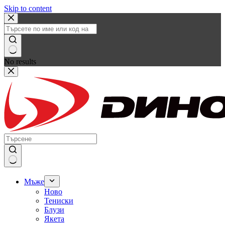
Skip to content
No results
Мъже
Ново
Тениски
Блузи
Якета