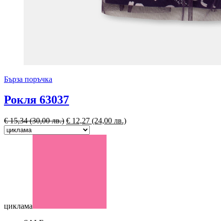
Бърза поръчка
Рокля 63037
€
15,34
(30,00 лв.)
€
12,27
(24,00 лв.)
циклама