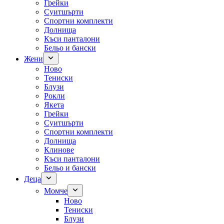
Грейки
Суитшърти
Спортни комплекти
Долнища
Къси панталони
Бельо и бански
Жени
Ново
Тениски
Блузи
Рокли
Якета
Грейки
Суитшърти
Спортни комплекти
Долнища
Клинове
Къси панталони
Бельо и бански
Деца
Момче
Ново
Тениски
Блузи