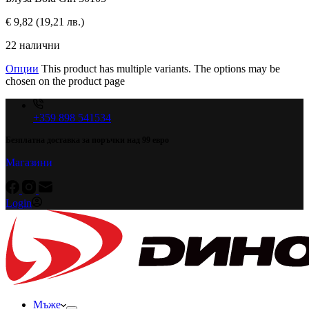
€
9,82
(19,21 лв.)
22 налични
Опции
This product has multiple variants. The options may be
chosen on the product page
+359 898 541534
Безплатна доставка за поръчки над 99 евро
Магазини
Login
Мъже