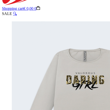
Shopping cart
€
0,00
0
SALE
🔍