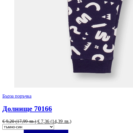
Бърза поръчка
Долнище 70166
€
9,20
(17,99 лв.)
€
7,36
(14,39 лв.)