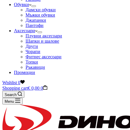
Обувки
Дамски обувки
Мъжки обувки
Джапанки
Пантофи
Аксесоари
Плувни аксесоари
Шапки и шалове
Други
Чорапи
Фитнес аксесоари
Топки
Ръкавици
Промоции
Wishlist
0
Shopping cart
€
0,00
0
Search
Menu