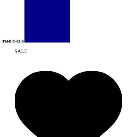
тъмно-син
SALE