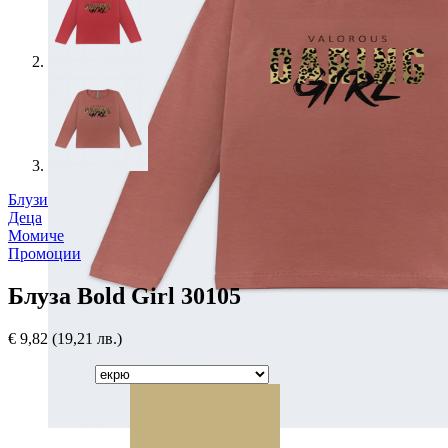
Блузи
Деца
Момиче
Промоции
Блуза Bold Girl 30105
€
9,82
(19,21 лв.)