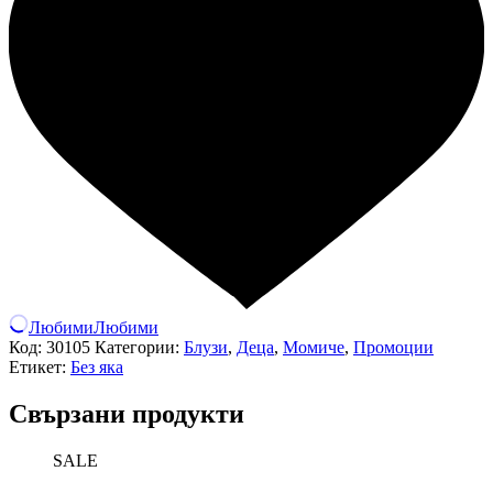
Любими
Любими
Код:
30105
Категории:
Блузи
,
Деца
,
Момиче
,
Промоции
Етикет:
Без яка
Свързани продукти
SALE