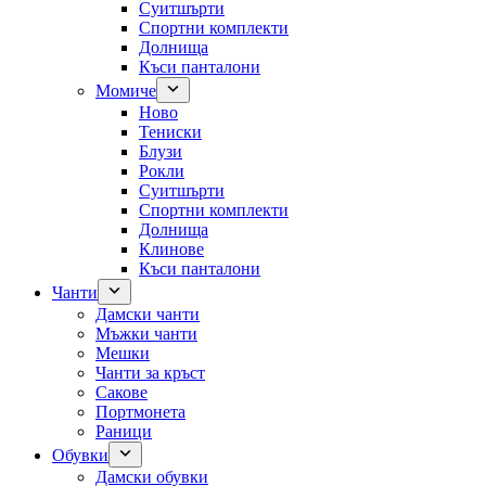
Суитшърти
Спортни комплекти
Долнища
Къси панталони
Момиче
Ново
Тениски
Блузи
Рокли
Суитшърти
Спортни комплекти
Долнища
Клинове
Къси панталони
Чанти
Дамски чанти
Мъжки чанти
Мешки
Чанти за кръст
Сакове
Портмонета
Раници
Обувки
Дамски обувки