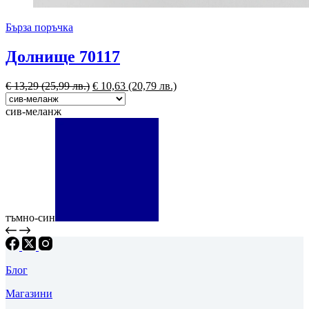
Бърза поръчка
Долнище 70117
€
13,29
(25,99 лв.)
€
10,63
(20,79 лв.)
сив-меланж
тъмно-син
Блог
Магазини