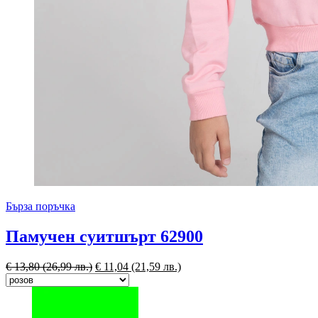
Бърза поръчка
Памучен суитшърт 62900
€
13,80
(26,99 лв.)
€
11,04
(21,59 лв.)