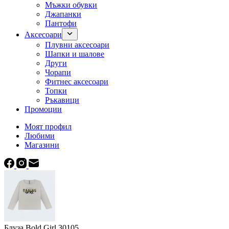
Мъжки обувки
Джапанки
Пантофи
Аксесоари
Плувни аксесоари
Шапки и шалове
Други
Чорапи
Фитнес аксесоари
Топки
Ръкавици
Промоции
Моят профил
Любими
Магазини
Блуза Bold Girl 30105