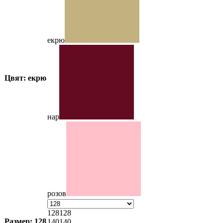
екрю
Цвят: екрю
нар
розов
128
128
Размер: 128
140
140