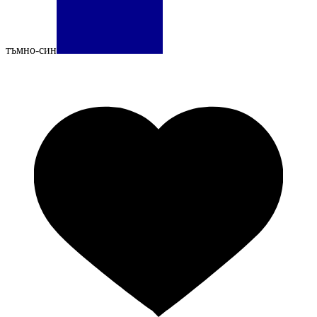
тъмно-син