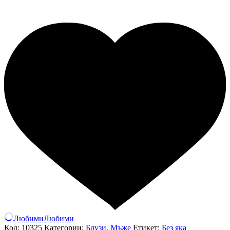
Любими
Любими
Код:
10325
Категории:
Блузи
,
Мъже
Етикет:
Без яка