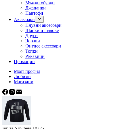
Мъжки обувки
Джапанки
Пантофи
Аксесоари
Плувни аксесоари
Шапки и шалове
Други
Чорапи
Фитнес аксесоари
Топки
Ръкавици
Промоции
Моят профил
Любими
Магазини
Блуза Nowhere 10325