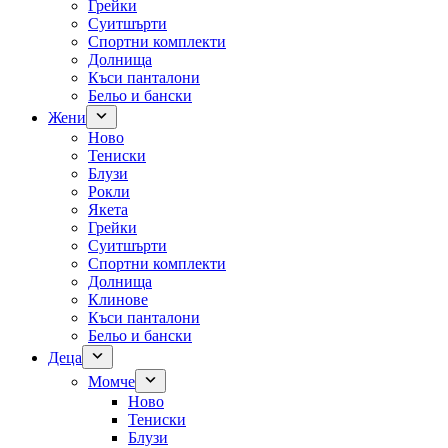
Грейки
Суитшърти
Спортни комплекти
Долнища
Къси панталони
Бельо и бански
Жени
Ново
Тениски
Блузи
Рокли
Якета
Грейки
Суитшърти
Спортни комплекти
Долнища
Клинове
Къси панталони
Бельо и бански
Деца
Момче
Ново
Тениски
Блузи