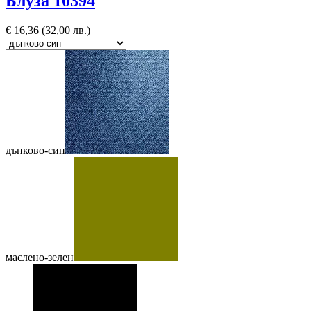
Блуза 10394
€
16,36
(32,00 лв.)
дънково-син
маслено-зелен