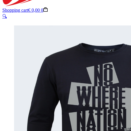
Shopping cart
€
0,00
0
🔍