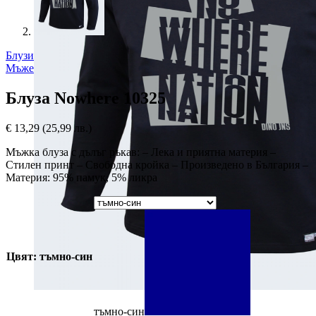
Блузи
Мъже
Блуза Nowhere 10325
€
13,29
(25,99 лв.)
Мъжка блуза с дълъг ръкав: – Лека и приятна материя –
Стилен принт – Свободна кройка – Произведено в България –
Материя: 95% памук, 5% ликра
Цвят: тъмно-син
тъмно-син