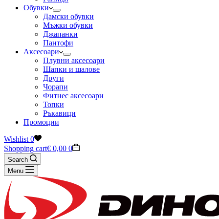
Обувки
Дамски обувки
Мъжки обувки
Джапанки
Пантофи
Аксесоари
Плувни аксесоари
Шапки и шалове
Други
Чорапи
Фитнес аксесоари
Топки
Ръкавици
Промоции
Wishlist
0
Shopping cart
€
0,00
0
Search
Menu