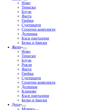
Ново
Тениски
Блузи
Якета
Грейки
Суитшърти
Спортни комплекти
Долнища
Къси панталони
Бельо и бански
Жени
Ново
Тениски
Блузи
Рокли
Якета
Грейки
Суитшърти
Спортни комплекти
Долнища
Клинове
Къси панталони
Бельо и бански
Деца
Момче