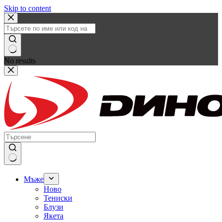
Skip to content
No results
Мъже
Ново
Тениски
Блузи
Якета