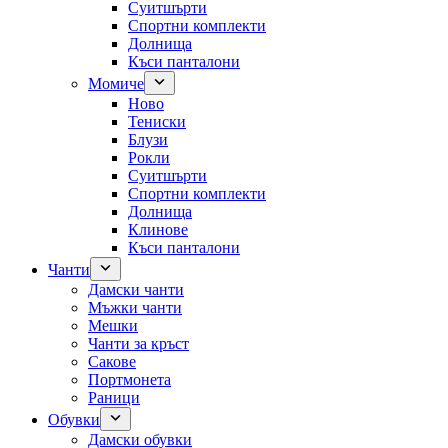
Суитшърти
Спортни комплекти
Долнища
Къси панталони
Момиче
Ново
Тениски
Блузи
Рокли
Суитшърти
Спортни комплекти
Долнища
Клинове
Къси панталони
Чанти
Дамски чанти
Мъжки чанти
Мешки
Чанти за кръст
Сакове
Портмонета
Раници
Обувки
Дамски обувки