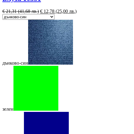
€
21,31
(41,68 лв.)
€
12,78
(25,00 лв.)
дънково-син
зелен