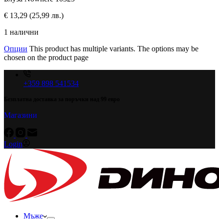
€
13,29
(25,99 лв.)
1 налични
Опции
This product has multiple variants. The options may be
chosen on the product page
+359 898 541534
Безплатна доставка за поръчки над 99 евро
Магазини
Login
Мъже