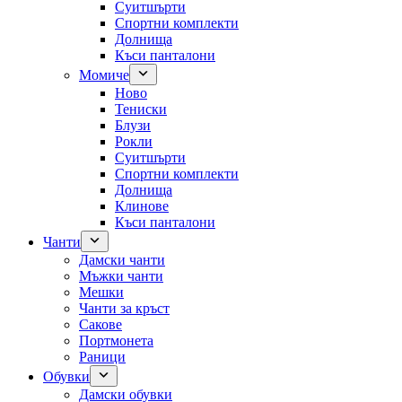
Суитшърти
Спортни комплекти
Долнища
Къси панталони
Момиче
Ново
Тениски
Блузи
Рокли
Суитшърти
Спортни комплекти
Долнища
Клинове
Къси панталони
Чанти
Дамски чанти
Мъжки чанти
Мешки
Чанти за кръст
Сакове
Портмонета
Раници
Обувки
Дамски обувки