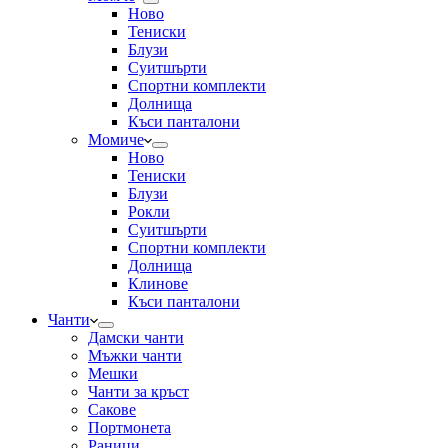
Ново
Тениски
Блузи
Суитшърти
Спортни комплекти
Долнища
Къси панталони
Момиче
Ново
Тениски
Блузи
Рокли
Суитшърти
Спортни комплекти
Долнища
Клинове
Къси панталони
Чанти
Дамски чанти
Мъжки чанти
Мешки
Чанти за кръст
Сакове
Портмонета
Раници