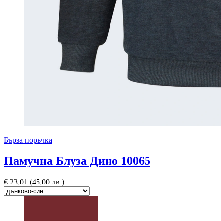
Бърза поръчка
Памучна Блуза Дино 10065
€
23,01
(45,00 лв.)