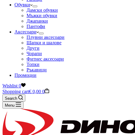
Обувки
Дамски обувки
Мъжки обувки
Джапанки
Пантофи
Аксесоари
Плувни аксесоари
Шапки и шалове
Други
Чорапи
Фитнес аксесоари
Топки
Ръкавици
Промоции
Wishlist
0
Shopping cart
€
0,00
0
Search
Menu