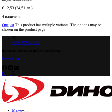
€
12,53
(24,51 лв.)
4 налични
Опции
This product has multiple variants. The options may be
chosen on the product page
+359 898 541534
Безплатна доставка за поръчки над 99 евро
Магазини
Login
Мъже