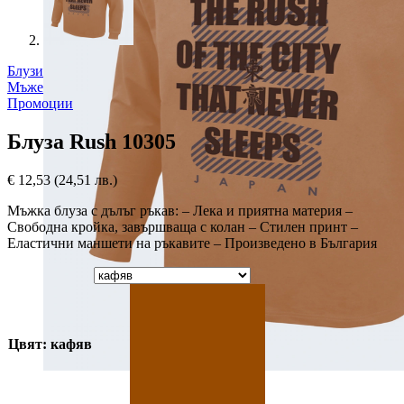
Блузи
Мъже
Промоции
Блуза Rush 10305
€
12,53
(24,51 лв.)
Мъжка блуза с дълъг ръкав: – Лека и приятна материя –
Свободна кройка, завършваща с колан – Стилен принт –
Еластични маншети на ръкавите – Произведено в България
Цвят: кафяв