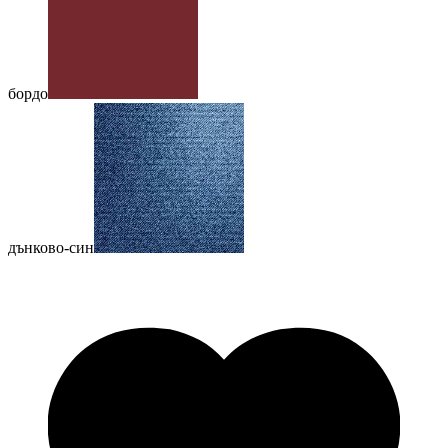
бордо
дънково-син