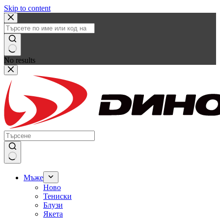
Skip to content
No results
Мъже
Ново
Тениски
Блузи
Якета