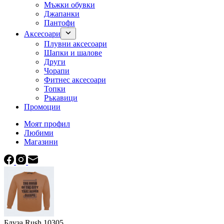
Мъжки обувки
Джапанки
Пантофи
Аксесоари
Плувни аксесоари
Шапки и шалове
Други
Чорапи
Фитнес аксесоари
Топки
Ръкавици
Промоции
Моят профил
Любими
Магазини
Блуза Rush 10305