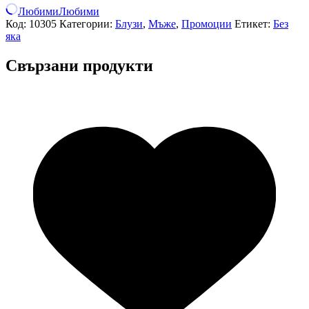
Любими
Любими
Код:
10305
Категории:
Блузи
,
Мъже
,
Промоции
Етикет:
Без
яка
Свързани продукти