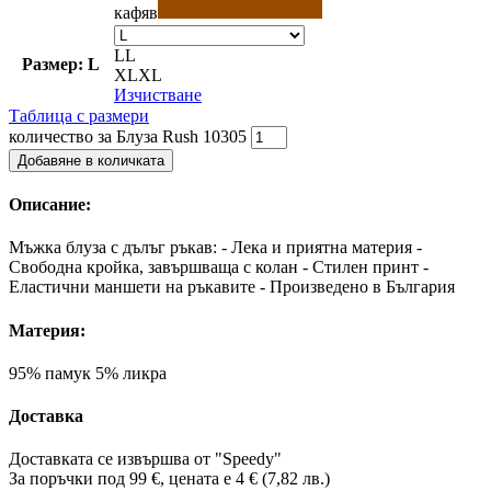
кафяв
L
L
Размер: L
XL
XL
Изчистване
Таблица с размери
количество за Блуза Rush 10305
Добавяне в количката
Описание:
Мъжка блуза с дълъг ръкав: - Лека и приятна материя -
Свободна кройка, завършваща с колан - Стилен принт -
Еластични маншети на ръкавите - Произведено в България
Материя:
95% памук 5% ликра
Доставка
Доставката се извършва от "Speedy"
За поръчки под 99 €, цената е 4 € (7,82 лв.)