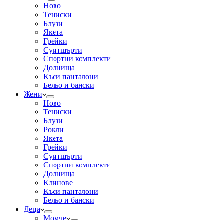
Ново
Тениски
Блузи
Якета
Грейки
Суитшърти
Спортни комплекти
Долнища
Къси панталони
Бельо и бански
Жени
Ново
Тениски
Блузи
Рокли
Якета
Грейки
Суитшърти
Спортни комплекти
Долнища
Клинове
Къси панталони
Бельо и бански
Деца
Момче