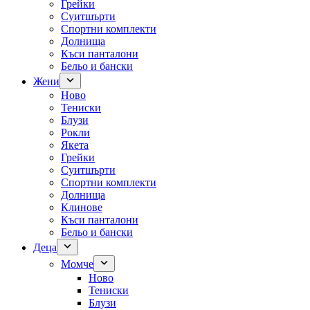
Грейки
Суитшърти
Спортни комплекти
Долнища
Къси панталони
Бельо и бански
Жени
Ново
Тениски
Блузи
Рокли
Якета
Грейки
Суитшърти
Спортни комплекти
Долнища
Клинове
Къси панталони
Бельо и бански
Деца
Момче
Ново
Тениски
Блузи