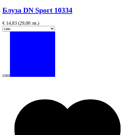
Блуза DN Sport 10334
€
14,83
(29,00 лв.)
син