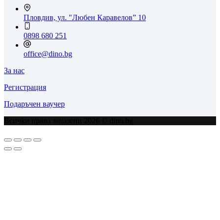
Пловдив, ул. "Любен Каравелов” 10
0898 680 251
office@dino.bg
За нас
Регистрация
Подаръчен ваучер
Всички права запазени 2026 © dino.bg