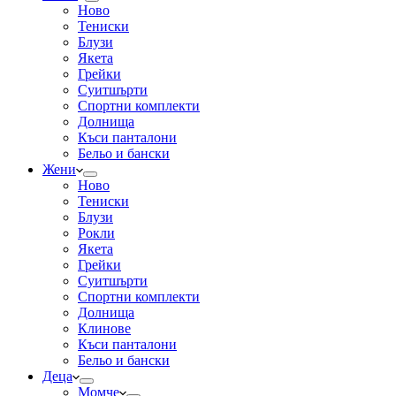
Ново
Тениски
Блузи
Якета
Грейки
Суитшърти
Спортни комплекти
Долнища
Къси панталони
Бельо и бански
Жени
Ново
Тениски
Блузи
Рокли
Якета
Грейки
Суитшърти
Спортни комплекти
Долнища
Клинове
Къси панталони
Бельо и бански
Деца
Момче