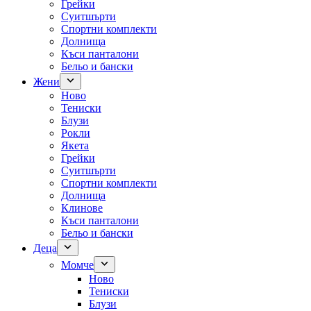
Грейки
Суитшърти
Спортни комплекти
Долнища
Къси панталони
Бельо и бански
Жени
Ново
Тениски
Блузи
Рокли
Якета
Грейки
Суитшърти
Спортни комплекти
Долнища
Клинове
Къси панталони
Бельо и бански
Деца
Момче
Ново
Тениски
Блузи