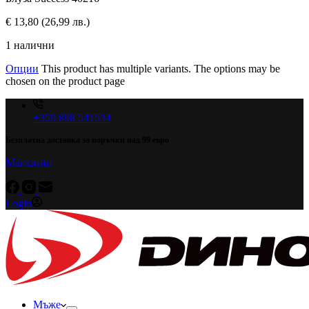
€
13,80
(26,99 лв.)
1 налични
Опции
This product has multiple variants. The options may be
chosen on the product page
+359 898 541534
Безплатна доставка за поръчки над 99 евро
Магазини
Login
Мъже