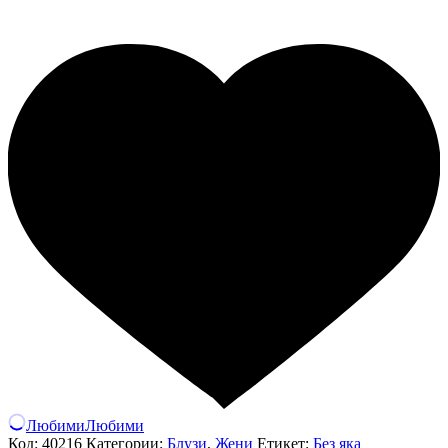
Любими
Любими
Код:
40216
Категории:
Блузи
,
Жени
Етикет:
Без яка