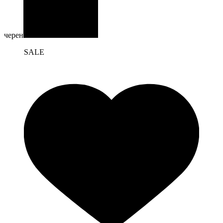
черен
SALE