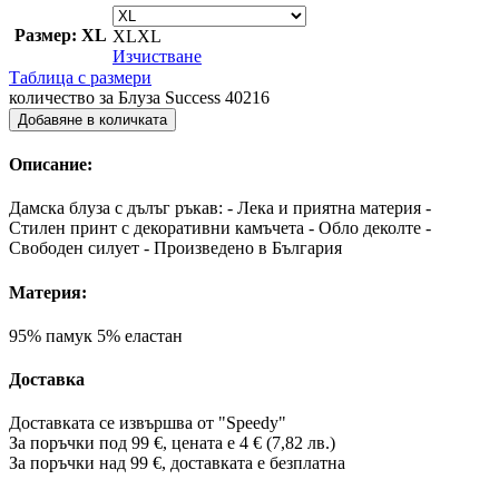
Размер: XL
XL
XL
Изчистване
Таблица с размери
количество за Блуза Success 40216
Добавяне в количката
Описание:
Дамска блуза с дълъг ръкав: - Лека и приятна материя -
Стилен принт с декоративни камъчета - Обло деколте -
Свободен силует - Произведено в България
Материя:
95% памук 5% еластан
Доставка
Доставката се извършва от "Speedy"
За поръчки под 99 €, цената е 4 € (7,82 лв.)
За поръчки над 99 €, доставката е
безплатна