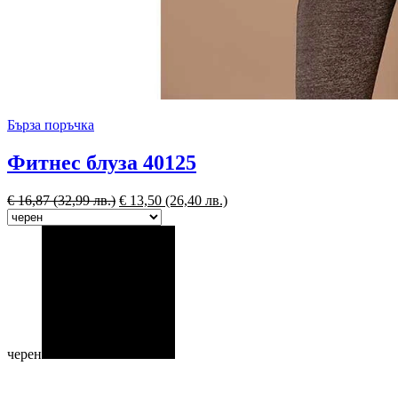
Бърза поръчка
Фитнес блуза 40125
€
16,87
(32,99 лв.)
€
13,50
(26,40 лв.)
черен