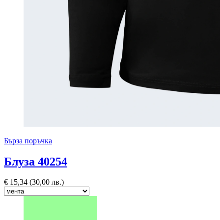
Бърза поръчка
Блуза 40254
€
15,34
(30,00 лв.)