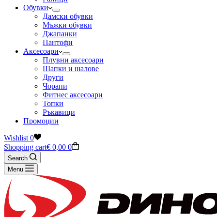
Обувки
Дамски обувки
Мъжки обувки
Джапанки
Пантофи
Аксесоари
Плувни аксесоари
Шапки и шалове
Други
Чорапи
Фитнес аксесоари
Топки
Ръкавици
Промоции
Wishlist
0
Shopping cart
€
0,00
0
Search
Menu