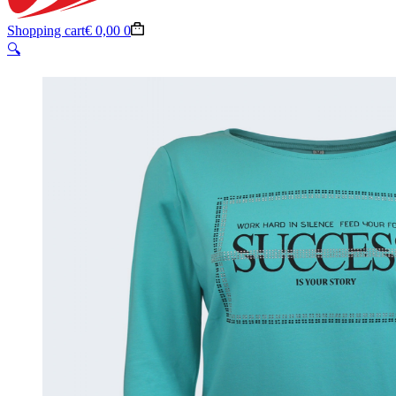
Shopping cart
€
0,00
0
🔍