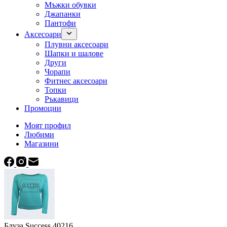
Мъжки обувки
Джапанки
Пантофи
Аксесоари
Плувни аксесоари
Шапки и шалове
Други
Чорапи
Фитнес аксесоари
Топки
Ръкавици
Промоции
Моят профил
Любими
Магазини
Блуза Success 40216