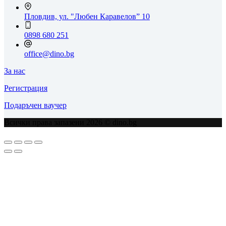
Пловдив, ул. "Любен Каравелов” 10
0898 680 251
office@dino.bg
За нас
Регистрация
Подаръчен ваучер
Всички права запазени 2026 © dino.bg