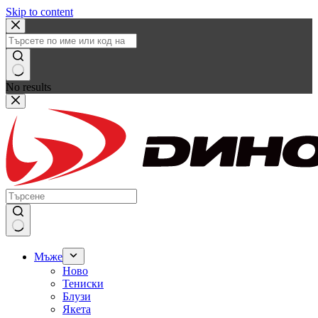
Skip to content
No results
Мъже
Ново
Тениски
Блузи
Якета