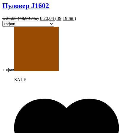
Пуловер J1602
€
25,05
(48,99 лв.)
€
20,04
(39,19 лв.)
кафяв
SALE