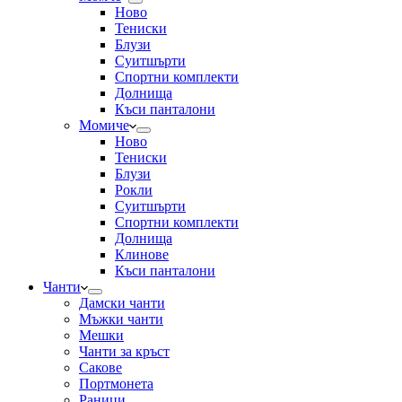
Ново
Тениски
Блузи
Суитшърти
Спортни комплекти
Долнища
Къси панталони
Момиче
Ново
Тениски
Блузи
Рокли
Суитшърти
Спортни комплекти
Долнища
Клинове
Къси панталони
Чанти
Дамски чанти
Мъжки чанти
Мешки
Чанти за кръст
Сакове
Портмонета
Раници