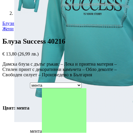
Блузи
Жени
Блуза Success 40216
€
13,80
(26,99 лв.)
Дамска блуза с дълъг ръкав: – Лека и приятна материя –
Стилен принт с декоративни камъчета – Обло деколте –
Свободен силует – Произведено в България
Цвят: мента
мента