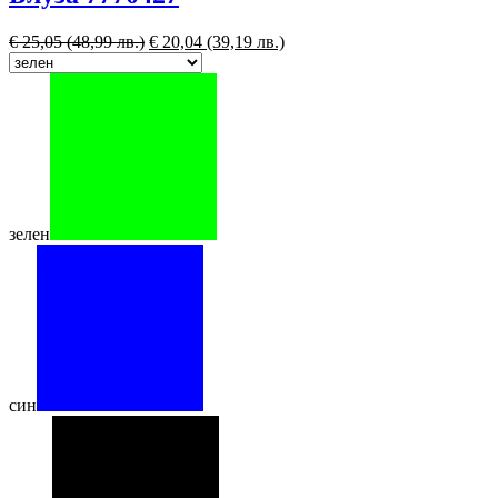
€
25,05
(48,99 лв.)
€
20,04
(39,19 лв.)
зелен
син