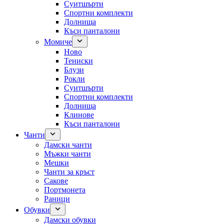
Суитшърти
Спортни комплекти
Долнища
Къси панталони
Момиче
Ново
Тениски
Блузи
Рокли
Суитшърти
Спортни комплекти
Долнища
Клинове
Къси панталони
Чанти
Дамски чанти
Мъжки чанти
Мешки
Чанти за кръст
Сакове
Портмонета
Раници
Обувки
Дамски обувки