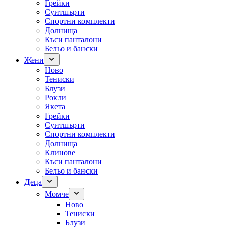
Грейки
Суитшърти
Спортни комплекти
Долнища
Къси панталони
Бельо и бански
Жени
Ново
Тениски
Блузи
Рокли
Якета
Грейки
Суитшърти
Спортни комплекти
Долнища
Клинове
Къси панталони
Бельо и бански
Деца
Момче
Ново
Тениски
Блузи