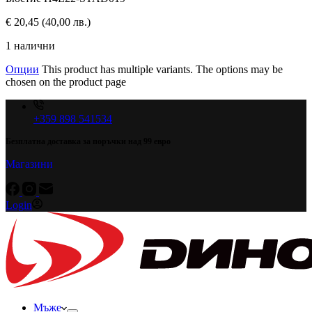
€
20,45
(40,00 лв.)
1 налични
Опции
This product has multiple variants. The options may be
chosen on the product page
+359 898 541534
Безплатна доставка за поръчки над 99 евро
Магазини
Login
Мъже