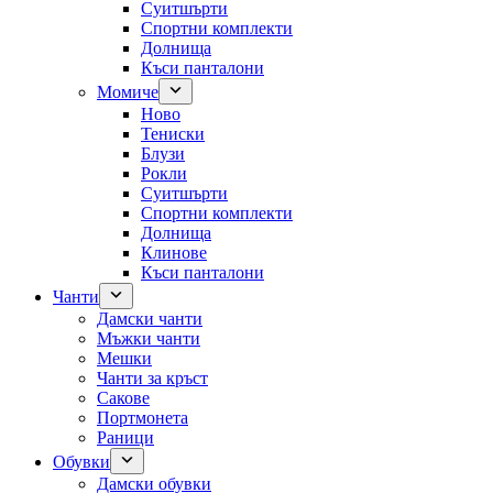
Суитшърти
Спортни комплекти
Долнища
Къси панталони
Момиче
Ново
Тениски
Блузи
Рокли
Суитшърти
Спортни комплекти
Долнища
Клинове
Къси панталони
Чанти
Дамски чанти
Мъжки чанти
Мешки
Чанти за кръст
Сакове
Портмонета
Раници
Обувки
Дамски обувки