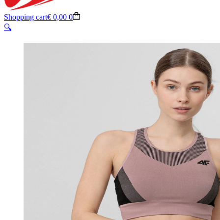
Shopping cart
€
0,00
0
🔍