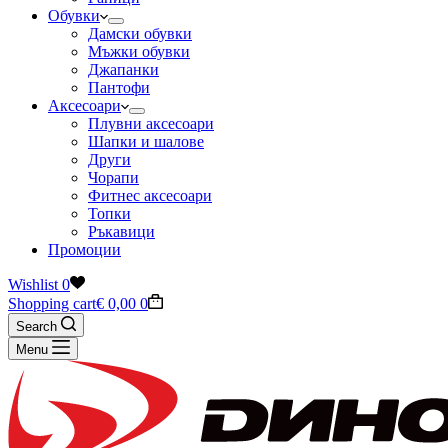
Обувки
Дамски обувки
Мъжки обувки
Джапанки
Пантофи
Аксесоари
Плувни аксесоари
Шапки и шалове
Други
Чорапи
Фитнес аксесоари
Топки
Ръкавици
Промоции
Wishlist
0
Shopping cart
€
0,00
0
Search
Menu