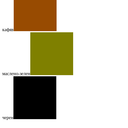
кафяв
маслено-зелен
черен