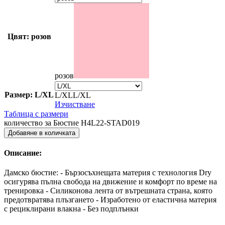
Цвят: розов
розов
Размер: L/XL
L/XL
L/XL
Изчистване
Таблица с размери
количество за Бюстие H4L22-STAD019
Добавяне в количката
Описание:
Дамско бюстие: - Бързосъхнещата материя с технология Dry
осигурява пълна свобода на движение и комфорт по време на
тренировка - Силиконова лента от вътрешната страна, която
предотвратява плъзгането - Изработено от еластична материя
с рециклирани влакна - Без подплънки