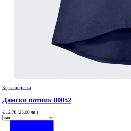
Бърза поръчка
Дамски потник 80052
€
12,78
(25,00 лв.)