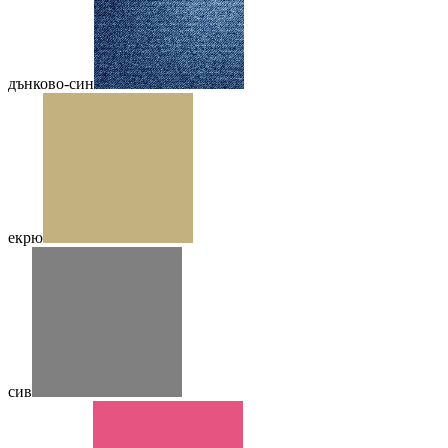
дънково-син
екрю
сив