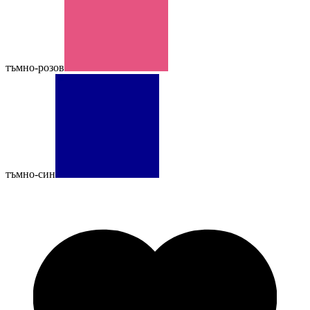
тъмно-розов
тъмно-син