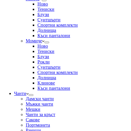
Ново
Тениски
Блузи
Суитшърти
Спортни комплекти
Долнища
Къси панталони
Момиче
Ново
Тениски
Блузи
Рокли
Суитшърти
Спортни комплекти
Долнища
Клинове
Къси панталони
Чанти
Дамски чанти
Мъжки чанти
Мешки
Чанти за кръст
Сакове
Портмонета
Раници