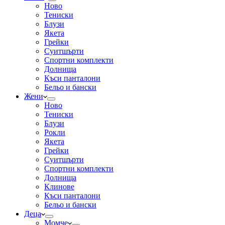
Ново
Тениски
Блузи
Якета
Грейки
Суитшърти
Спортни комплекти
Долнища
Къси панталони
Бельо и бански
Жени
Ново
Тениски
Блузи
Рокли
Якета
Грейки
Суитшърти
Спортни комплекти
Долнища
Клинове
Къси панталони
Бельо и бански
Деца
Момче