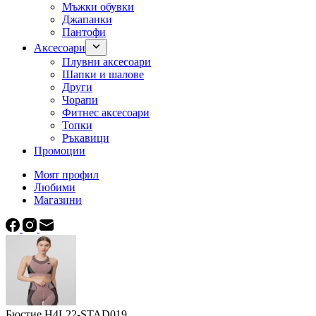
Мъжки обувки
Джапанки
Пантофи
Аксесоари
Плувни аксесоари
Шапки и шалове
Други
Чорапи
Фитнес аксесоари
Топки
Ръкавици
Промоции
Моят профил
Любими
Магазини
Бюстие H4L22-STAD019