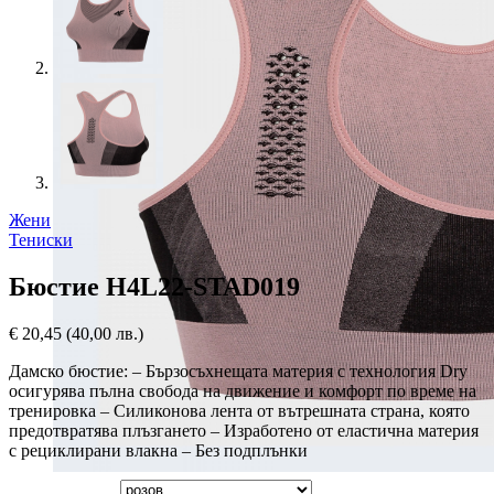
Жени
Тениски
Бюстие H4L22-STAD019
€
20,45
(40,00 лв.)
Дамско бюстие: – Бързосъхнещата материя с технология Dry
осигурява пълна свобода на движение и комфорт по време на
тренировка – Силиконова лента от вътрешната страна, която
предотвратява плъзгането – Изработено от еластична материя
с рециклирани влакна – Без подплънки