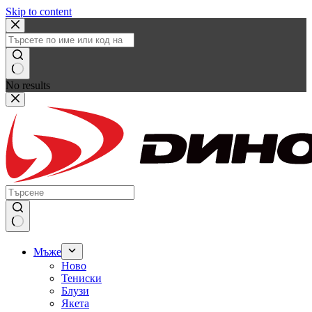
Skip to content
No results
Мъже
Ново
Тениски
Блузи
Якета