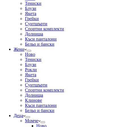
Тениски
Блузи
Якета
Грейки
Суитшърти
Спортни комплекти
Долнища
Къси панталони
Бельо и бански
Жени
Ново
Тениски
Блузи
Рокли
Якета
Грейки
Суитшърти
Спортни комплекти
Долнища
Клинове
Къси панталони
Бельо и бански
Деца
Момче
Ново