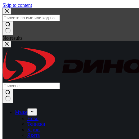
Skip to content
No results
Мъже
Ново
Тениски
Блузи
Якета