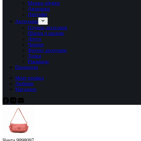
Мъжки обувки
Джапанки
Пантофи
Аксесоари
Плувни аксесоари
Шапки и шалове
Други
Чорапи
Фитнес аксесоари
Топки
Ръкавици
Промоции
Моят профил
Любими
Магазини
Чанта 9998097