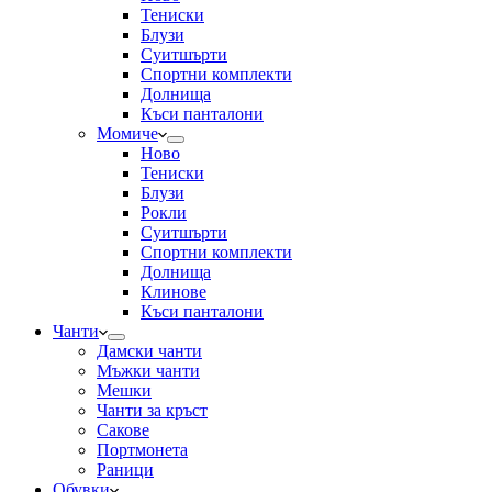
Тениски
Блузи
Суитшърти
Спортни комплекти
Долнища
Къси панталони
Момиче
Ново
Тениски
Блузи
Рокли
Суитшърти
Спортни комплекти
Долнища
Клинове
Къси панталони
Чанти
Дамски чанти
Мъжки чанти
Мешки
Чанти за кръст
Сакове
Портмонета
Раници
Обувки