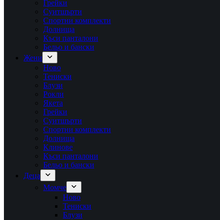
Грейки
Суитшърти
Спортни комплекти
Долнища
Къси панталони
Бельо и бански
Жени
Ново
Тениски
Блузи
Рокли
Якета
Грейки
Суитшърти
Спортни комплекти
Долнища
Клинове
Къси панталони
Бельо и бански
Деца
Момче
Ново
Тениски
Блузи