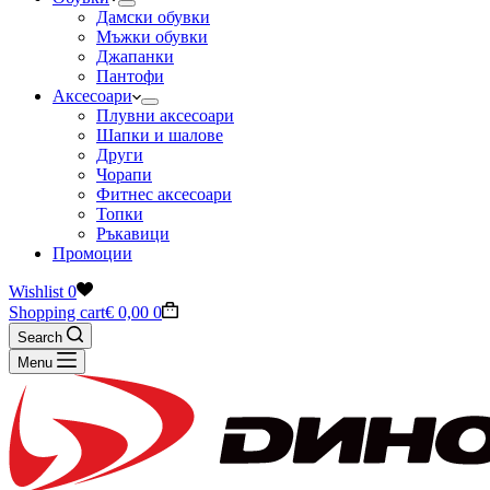
Дамски обувки
Мъжки обувки
Джапанки
Пантофи
Аксесоари
Плувни аксесоари
Шапки и шалове
Други
Чорапи
Фитнес аксесоари
Топки
Ръкавици
Промоции
Wishlist
0
Shopping cart
€
0,00
0
Search
Menu