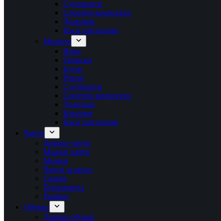
Суитшърти
Спортни комплекти
Долнища
Къси панталони
Момиче
Ново
Тениски
Блузи
Рокли
Суитшърти
Спортни комплекти
Долнища
Клинове
Къси панталони
Чанти
Дамски чанти
Мъжки чанти
Мешки
Чанти за кръст
Сакове
Портмонета
Раници
Обувки
Дамски обувки