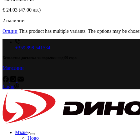
€
24,03
(47,00 лв.)
2 налични
Опции
This product has multiple variants. The options may be chose
+359 898 541534
Безплатна доставка за поръчки над 99 евро
Магазини
Login
Мъже
Ново