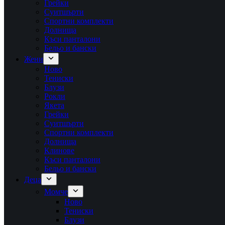
Грейки
Суитшърти
Спортни комплекти
Долнища
Къси панталони
Бельо и бански
Жени
Ново
Тениски
Блузи
Рокли
Якета
Грейки
Суитшърти
Спортни комплекти
Долнища
Клинове
Къси панталони
Бельо и бански
Деца
Момче
Ново
Тениски
Блузи