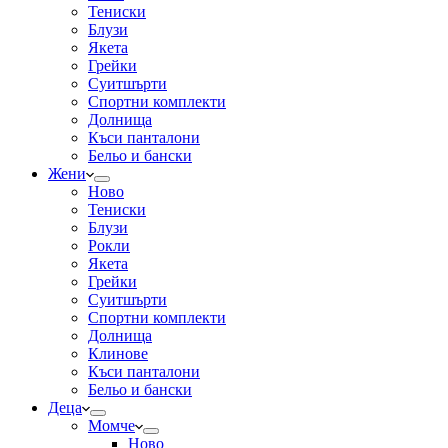
Тениски
Блузи
Якета
Грейки
Суитшърти
Спортни комплекти
Долнища
Къси панталони
Бельо и бански
Жени
Ново
Тениски
Блузи
Рокли
Якета
Грейки
Суитшърти
Спортни комплекти
Долнища
Клинове
Къси панталони
Бельо и бански
Деца
Момче
Ново