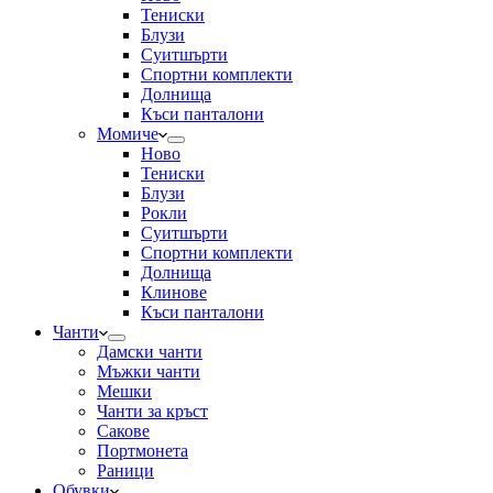
Тениски
Блузи
Суитшърти
Спортни комплекти
Долнища
Къси панталони
Момиче
Ново
Тениски
Блузи
Рокли
Суитшърти
Спортни комплекти
Долнища
Клинове
Къси панталони
Чанти
Дамски чанти
Мъжки чанти
Мешки
Чанти за кръст
Сакове
Портмонета
Раници
Обувки