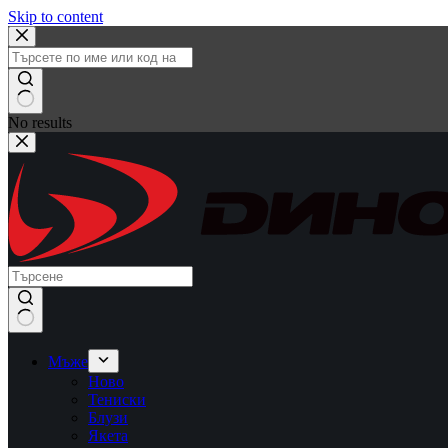
Skip to content
No results
Мъже
Ново
Тениски
Блузи
Якета