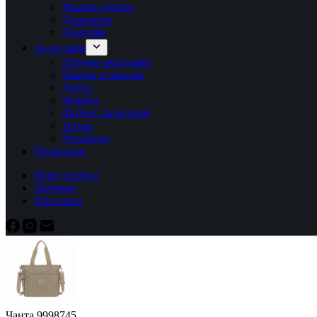
Мъжки обувки
Джапанки
Пантофи
Аксесоари
Плувни аксесоари
Шапки и шалове
Други
Чорапи
Фитнес аксесоари
Топки
Ръкавици
Промоции
Моят профил
Любими
Магазини
Чанта 9998745