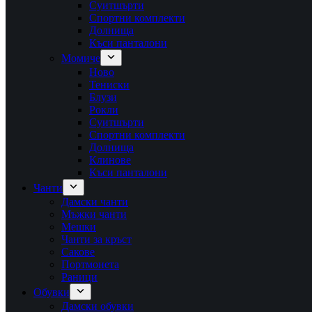
Суитшърти
Спортни комплекти
Долнища
Къси панталони
Момиче
Ново
Тениски
Блузи
Рокли
Суитшърти
Спортни комплекти
Долнища
Клинове
Къси панталони
Чанти
Дамски чанти
Мъжки чанти
Мешки
Чанти за кръст
Сакове
Портмонета
Раници
Обувки
Дамски обувки