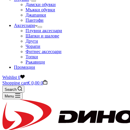
Дамски обувки
Мъжки обувки
Джапанки
Пантофи
Аксесоари
Плувни аксесоари
Шапки и шалове
Други
Чорапи
Фитнес аксесоари
Топки
Ръкавици
Промоции
Wishlist
0
Shopping cart
€
0,00
0
Search
Menu