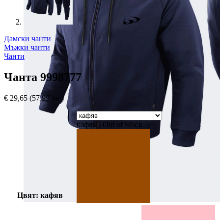
Дамски чанти
Мъжки чанти
Чанти
Чанта 9998777
€
29,65
(57,99 лв.)
кафяв - Out of Stock
Цвят: кафяв