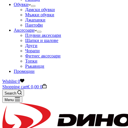
Обувки
Дамски обувки
Мъжки обувки
Джапанки
Пантофи
Аксесоари
Плувни аксесоари
Шапки и шалове
Други
Чорапи
Фитнес аксесоари
Топки
Ръкавици
Промоции
Wishlist
0
Shopping cart
€
0,00
0
Search
Menu