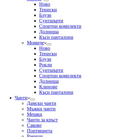
Ново
Тениски
Блузи
Суитшърти
Спортни комплекти
Долнища
Къси панталони
Момиче
Ново
Тениски
Блузи
Рокли
Суитшърти
Спортни комплекти
Долнища
Клинове
Къси панталони
Чанти
Дамски чанти
Мъжки чанти
Мешки
Чанти за кръст
Сакове
Портмонета
Раници