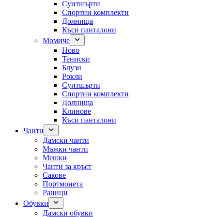
Суитшърти
Спортни комплекти
Долнища
Къси панталони
Момиче
Ново
Тениски
Блузи
Рокли
Суитшърти
Спортни комплекти
Долнища
Клинове
Къси панталони
Чанти
Дамски чанти
Мъжки чанти
Мешки
Чанти за кръст
Сакове
Портмонета
Раници
Обувки
Дамски обувки