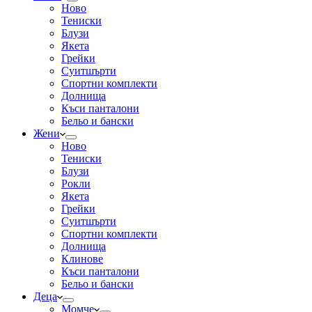
Ново
Тениски
Блузи
Якета
Грейки
Суитшърти
Спортни комплекти
Долнища
Къси панталони
Бельо и бански
Жени
Ново
Тениски
Блузи
Рокли
Якета
Грейки
Суитшърти
Спортни комплекти
Долнища
Клинове
Къси панталони
Бельо и бански
Деца
Момче