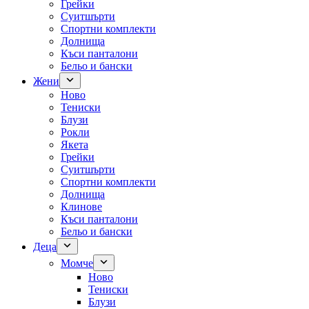
Грейки
Суитшърти
Спортни комплекти
Долнища
Къси панталони
Бельо и бански
Жени
Ново
Тениски
Блузи
Рокли
Якета
Грейки
Суитшърти
Спортни комплекти
Долнища
Клинове
Къси панталони
Бельо и бански
Деца
Момче
Ново
Тениски
Блузи