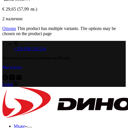
€
29,65
(57,99 лв.)
2 налични
Опции
This product has multiple variants. The options may be
chosen on the product page
+359 898 541534
Безплатна доставка за поръчки над 99 евро
Магазини
Login
Мъже