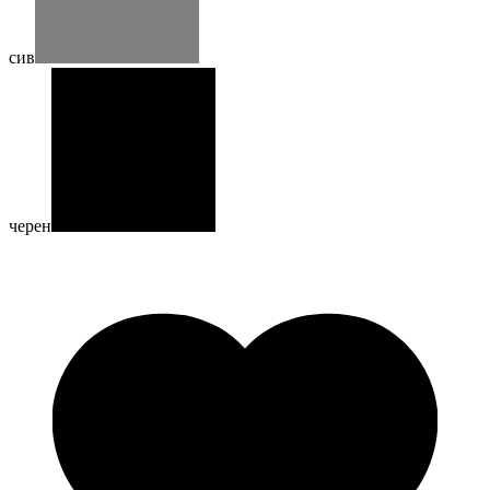
сив
черен