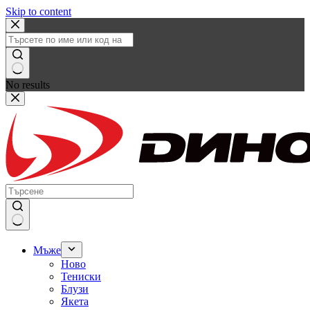
Skip to content
No results
Мъже
Ново
Тениски
Блузи
Якета