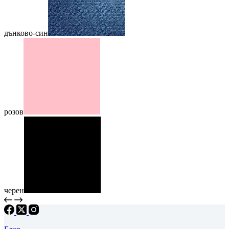
дънково-син
розов
черен