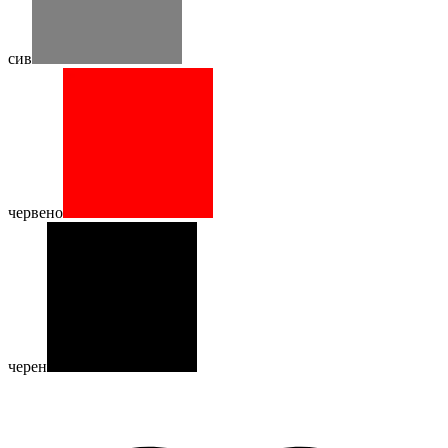
сив
червено
черен