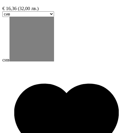
€
16,36
(32,00 лв.)
сив