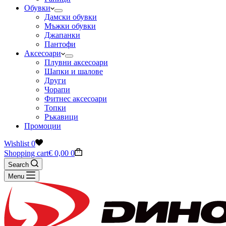
Обувки
Дамски обувки
Мъжки обувки
Джапанки
Пантофи
Аксесоари
Плувни аксесоари
Шапки и шалове
Други
Чорапи
Фитнес аксесоари
Топки
Ръкавици
Промоции
Wishlist
0
Shopping cart
€
0,00
0
Search
Menu