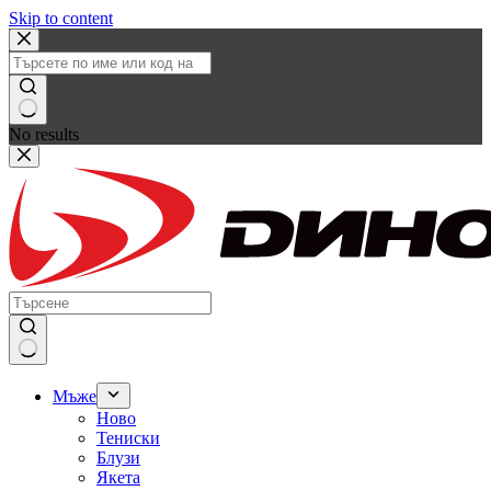
Skip to content
No results
Мъже
Ново
Тениски
Блузи
Якета