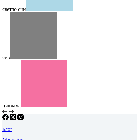
светло-син
сив
циклама
Блог
Магазини