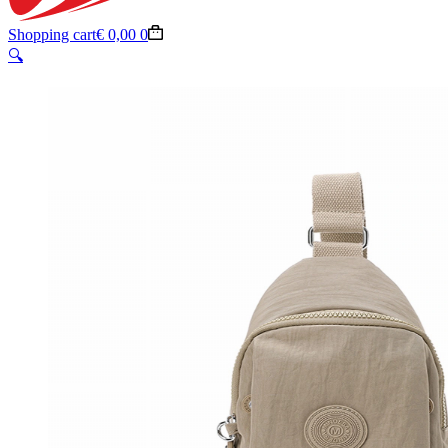
Shopping cart
€
0,00
0
🔍