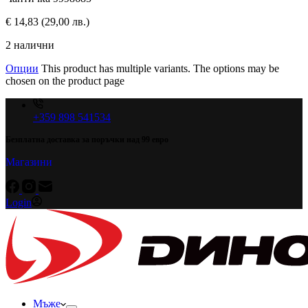
€
14,83
(29,00 лв.)
2 налични
Опции
This product has multiple variants. The options may be
chosen on the product page
+359 898 541534
Безплатна доставка за поръчки над 99 евро
Магазини
Login
Мъже