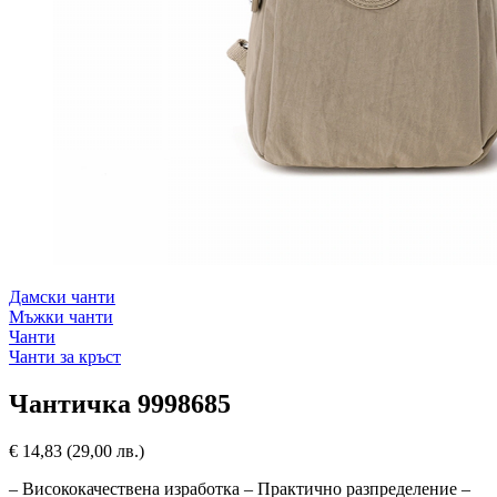
Дамски чанти
Мъжки чанти
Чанти
Чанти за кръст
Чантичка 9998685
€
14,83
(29,00 лв.)
– Висококачествена изработка – Практично разпределение –