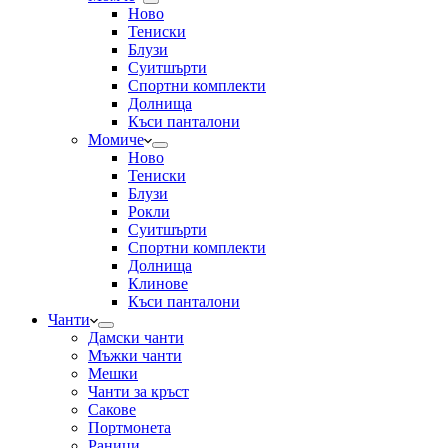
Ново
Тениски
Блузи
Суитшърти
Спортни комплекти
Долнища
Къси панталони
Момиче
Ново
Тениски
Блузи
Рокли
Суитшърти
Спортни комплекти
Долнища
Клинове
Къси панталони
Чанти
Дамски чанти
Мъжки чанти
Мешки
Чанти за кръст
Сакове
Портмонета
Раници