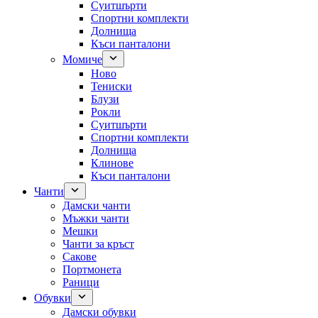
Суитшърти
Спортни комплекти
Долнища
Къси панталони
Момиче
Ново
Тениски
Блузи
Рокли
Суитшърти
Спортни комплекти
Долнища
Клинове
Къси панталони
Чанти
Дамски чанти
Мъжки чанти
Мешки
Чанти за кръст
Сакове
Портмонета
Раници
Обувки
Дамски обувки