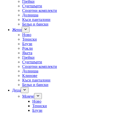
Грейки
Суитшърти
Спортни комплекти
Долнища
Къси панталони
Бельо и бански
Жени
Ново
Тениски
Блузи
Рокли
Якета
Грейки
Суитшърти
Спортни комплекти
Долнища
Клинове
Къси панталони
Бельо и бански
Деца
Момче
Ново
Тениски
Блузи