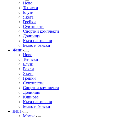
Ново
Тениски
Блузи
Якета
Грейки
Суитшърти
Спортни комплекти
Долнища
Къси панталони
Бельо и бански
Жени
Ново
Тениски
Блузи
Рокли
Якета
Грейки
Суитшърти
Спортни комплекти
Долнища
Клинове
Къси панталони
Бельо и бански
Деца
Момче