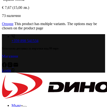
€
7,67
(15,00 лв.)
73 налични
Опции
This product has multiple variants. The options may be
chosen on the product page
+359 898 541534
Безплатна доставка за поръчки над 99 евро
Магазини
Login
Мъже