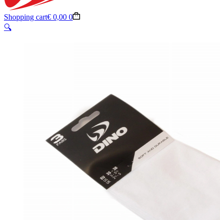
Shopping cart
€
0,00
0
🔍