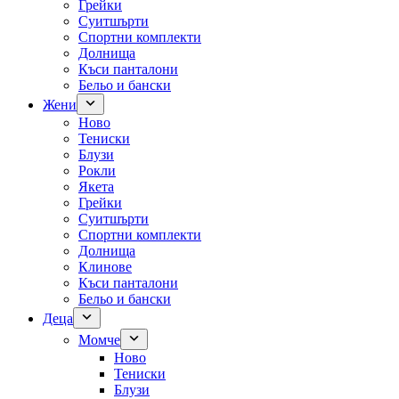
Грейки
Суитшърти
Спортни комплекти
Долнища
Къси панталони
Бельо и бански
Жени
Ново
Тениски
Блузи
Рокли
Якета
Грейки
Суитшърти
Спортни комплекти
Долнища
Клинове
Къси панталони
Бельо и бански
Деца
Момче
Ново
Тениски
Блузи