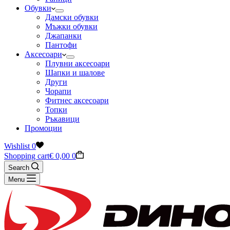
Обувки
Дамски обувки
Мъжки обувки
Джапанки
Пантофи
Аксесоари
Плувни аксесоари
Шапки и шалове
Други
Чорапи
Фитнес аксесоари
Топки
Ръкавици
Промоции
Wishlist
0
Shopping cart
€
0,00
0
Search
Menu