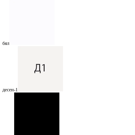
бял
десен-1