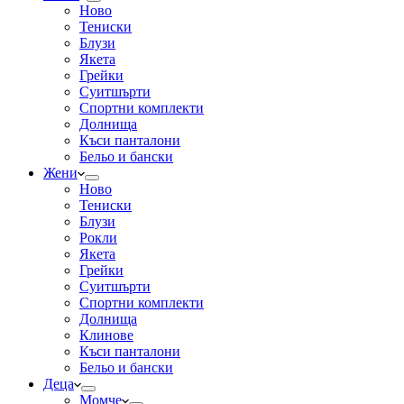
Ново
Тениски
Блузи
Якета
Грейки
Суитшърти
Спортни комплекти
Долнища
Къси панталони
Бельо и бански
Жени
Ново
Тениски
Блузи
Рокли
Якета
Грейки
Суитшърти
Спортни комплекти
Долнища
Клинове
Къси панталони
Бельо и бански
Деца
Момче