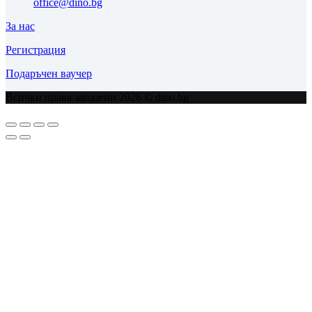
office@dino.bg
За нас
Регистрация
Подаръчен ваучер
Всички права запазени 2026 © dino.bg