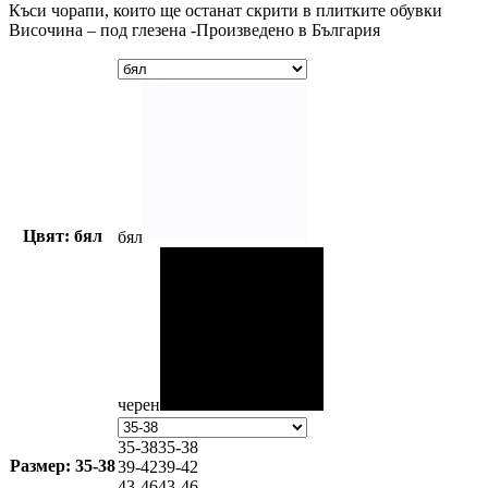
Къси чорапи, които ще останат скрити в плитките обувки
Височина – под глезена -Произведено в България
Цвят: бял
бял
черен
35-38
35-38
Размер: 35-38
39-42
39-42
43-46
43-46