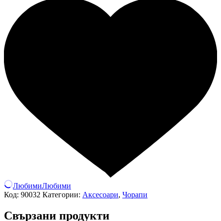
Любими
Любими
Код:
90032
Категории:
Аксесоари
,
Чорапи
Свързани продукти