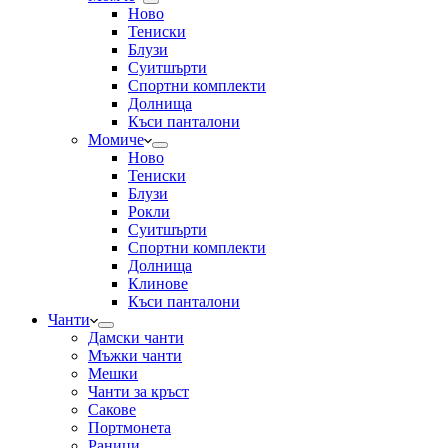
Ново
Тениски
Блузи
Суитшърти
Спортни комплекти
Долнища
Къси панталони
Момиче
Ново
Тениски
Блузи
Рокли
Суитшърти
Спортни комплекти
Долнища
Клинове
Къси панталони
Чанти
Дамски чанти
Мъжки чанти
Мешки
Чанти за кръст
Сакове
Портмонета
Раници