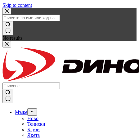
Skip to content
No results
Мъже
Ново
Тениски
Блузи
Якета