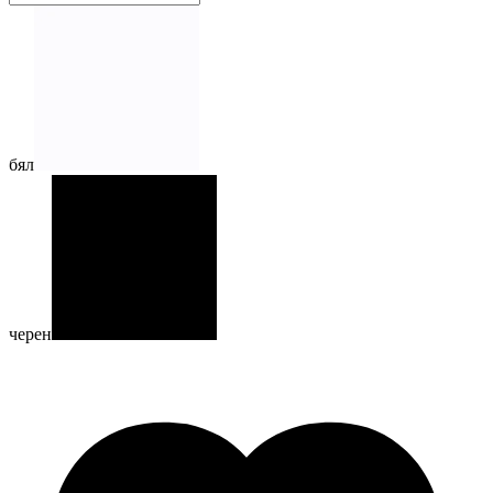
бял
черен