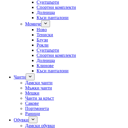
Суитшърти
Спортни комплекти
Долнища
Къси панталони
Момиче
Ново
Тениски
Блузи
Рокли
Суитшърти
Спортни комплекти
Долнища
Клинове
Къси панталони
Чанти
Дамски чанти
Мъжки чанти
Мешки
Чанти за кръст
Сакове
Портмонета
Раници
Обувки
Дамски обувки