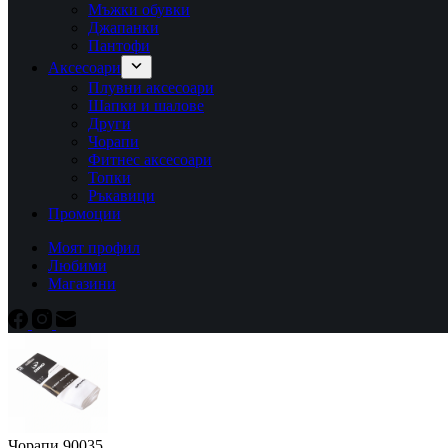
Мъжки обувки
Джапанки
Пантофи
Аксесоари
Плувни аксесоари
Шапки и шалове
Други
Чорапи
Фитнес аксесоари
Топки
Ръкавици
Промоции
Моят профил
Любими
Магазини
Чорапи 90035