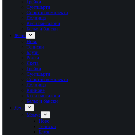
Грейки
Суитшърти
Спортни комплекти
Долнища
Къси панталони
Бельо и бански
Жени
Ново
Тениски
Блузи
Рокли
Якета
Грейки
Суитшърти
Спортни комплекти
Долнища
Клинове
Къси панталони
Бельо и бански
Деца
Момче
Ново
Тениски
Блузи