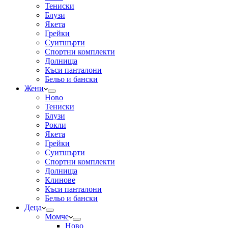
Тениски
Блузи
Якета
Грейки
Суитшърти
Спортни комплекти
Долнища
Къси панталони
Бельо и бански
Жени
Ново
Тениски
Блузи
Рокли
Якета
Грейки
Суитшърти
Спортни комплекти
Долнища
Клинове
Къси панталони
Бельо и бански
Деца
Момче
Ново