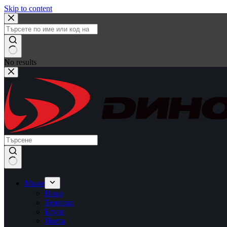
Skip to content
No results
Мъже
Ново
Тениски
Блузи
Якета