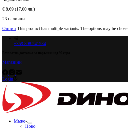
€
8,69
(17,00 лв.)
23 налични
Опции
This product has multiple variants. The options may be chose
+359 898 541534
Безплатна доставка за поръчки над 99 евро
Магазини
Login
Мъже
Ново