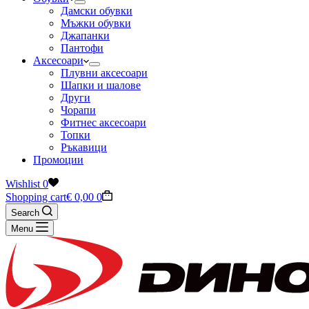
Дамски обувки
Мъжки обувки
Джапанки
Пантофи
Аксесоари
Плувни аксесоари
Шапки и шалове
Други
Чорапи
Фитнес аксесоари
Топки
Ръкавици
Промоции
Wishlist
0
Shopping cart
€
0,00
0
Search
Menu