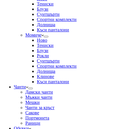
Тениски
Блузи
Суитшърти
Спортни комплекти
Долнища
Къси панталони
Момиче
Ново
Тениски
Блузи
Рокли
Суитшърти
Спортни комплекти
Долнища
Клинове
Къси панталони
Чанти
Дамски чанти
Мъжки чанти
Мешки
Чанти за кръст
Сакове
Портмонета
Раници
Обувки