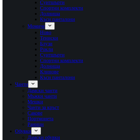
Суитшърти
Спортни комплекти
Долнища
Къси панталони
Момиче
Ново
Тениски
Блузи
Рокли
Суитшърти
Спортни комплекти
Долнища
Клинове
Къси панталони
Чанти
Дамски чанти
Мъжки чанти
Мешки
Чанти за кръст
Сакове
Портмонета
Раници
Обувки
Дамски обувки