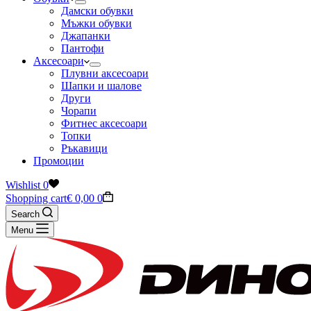
Дамски обувки
Мъжки обувки
Джапанки
Пантофи
Аксесоари
Плувни аксесоари
Шапки и шалове
Други
Чорапи
Фитнес аксесоари
Топки
Ръкавици
Промоции
Wishlist
0
Shopping cart
€
0,00
0
Search
Menu