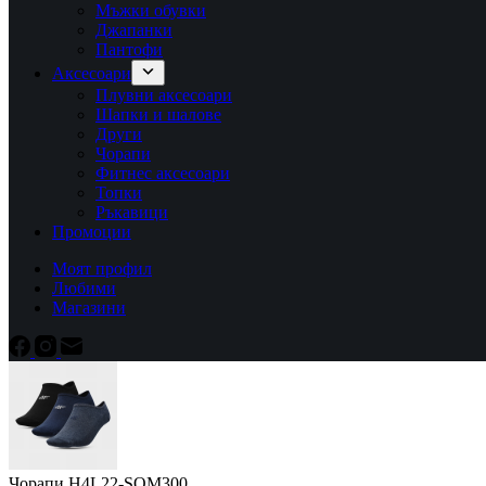
Мъжки обувки
Джапанки
Пантофи
Аксесоари
Плувни аксесоари
Шапки и шалове
Други
Чорапи
Фитнес аксесоари
Топки
Ръкавици
Промоции
Моят профил
Любими
Магазини
Чорапи H4L22-SOM300