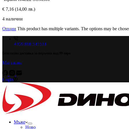
€
7,16
(14,00 лв.)
4 налични
Опции
This product has multiple variants. The options may be chose
+359 898 541534
Безплатна доставка за поръчки над 99 евро
Магазини
Login
Мъже
Ново