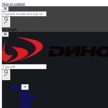
Skip to content
No results
Мъже
Ново
Тениски
Блузи
Якета