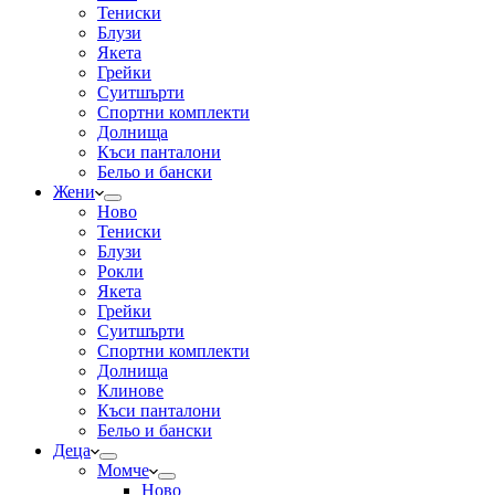
Тениски
Блузи
Якета
Грейки
Суитшърти
Спортни комплекти
Долнища
Къси панталони
Бельо и бански
Жени
Ново
Тениски
Блузи
Рокли
Якета
Грейки
Суитшърти
Спортни комплекти
Долнища
Клинове
Къси панталони
Бельо и бански
Деца
Момче
Ново