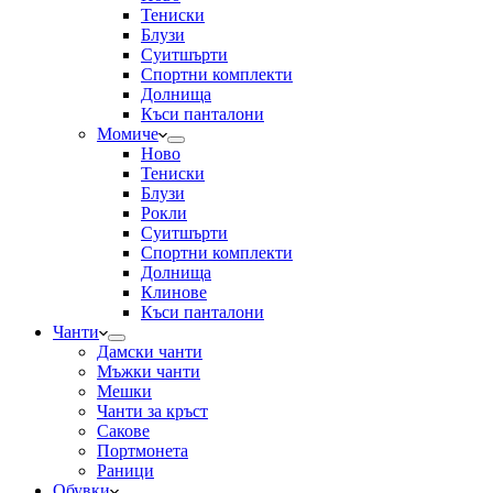
Тениски
Блузи
Суитшърти
Спортни комплекти
Долнища
Къси панталони
Момиче
Ново
Тениски
Блузи
Рокли
Суитшърти
Спортни комплекти
Долнища
Клинове
Къси панталони
Чанти
Дамски чанти
Мъжки чанти
Мешки
Чанти за кръст
Сакове
Портмонета
Раници
Обувки