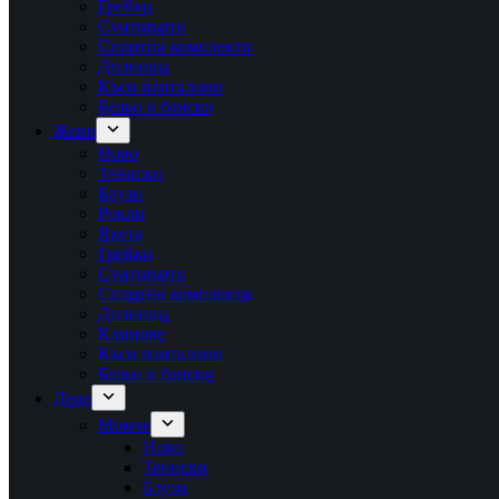
Грейки
Суитшърти
Спортни комплекти
Долнища
Къси панталони
Бельо и бански
Жени
Ново
Тениски
Блузи
Рокли
Якета
Грейки
Суитшърти
Спортни комплекти
Долнища
Клинове
Къси панталони
Бельо и бански
Деца
Момче
Ново
Тениски
Блузи