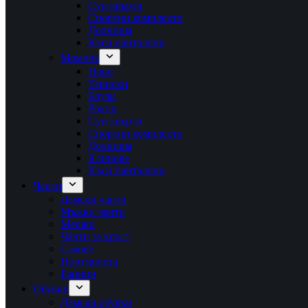
Суитшърти
Спортни комплекти
Долнища
Къси панталони
Момиче
Ново
Тениски
Блузи
Рокли
Суитшърти
Спортни комплекти
Долнища
Клинове
Къси панталони
Чанти
Дамски чанти
Мъжки чанти
Мешки
Чанти за кръст
Сакове
Портмонета
Раници
Обувки
Дамски обувки