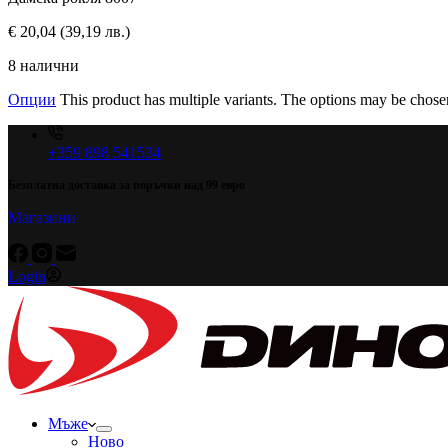
€
20,04
(39,19 лв.)
8 налични
Опции
This product has multiple variants. The options may be chose
+359 898 541534
Безплатна доставка за поръчки над 99 евро
Магазини
Login
Мъже
Ново