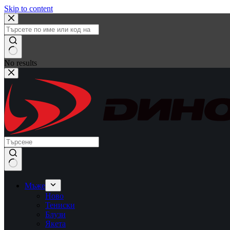
Skip to content
No results
Мъже
Ново
Тениски
Блузи
Якета