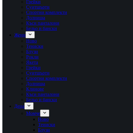
Грейки
Суитшърти
Спортни комплекти
Долнища
Къси панталони
Бельо и бански
Жени
Ново
Тениски
Блузи
Рокли
Якета
Грейки
Суитшърти
Спортни комплекти
Долнища
Клинове
Къси панталони
Бельо и бански
Деца
Момче
Ново
Тениски
Блузи