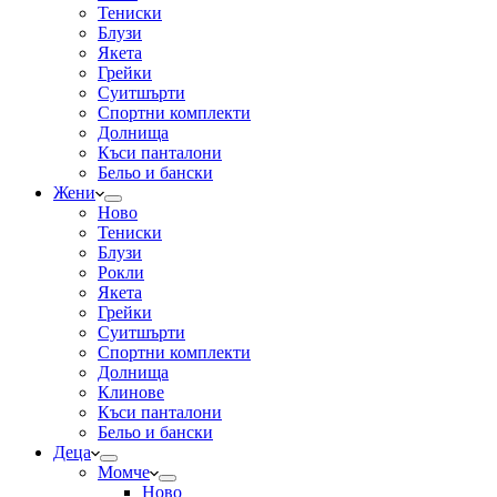
Тениски
Блузи
Якета
Грейки
Суитшърти
Спортни комплекти
Долнища
Къси панталони
Бельо и бански
Жени
Ново
Тениски
Блузи
Рокли
Якета
Грейки
Суитшърти
Спортни комплекти
Долнища
Клинове
Къси панталони
Бельо и бански
Деца
Момче
Ново