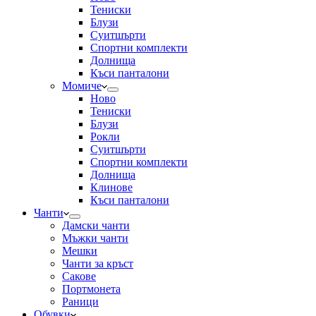
Тениски
Блузи
Суитшърти
Спортни комплекти
Долнища
Къси панталони
Момиче
Ново
Тениски
Блузи
Рокли
Суитшърти
Спортни комплекти
Долнища
Клинове
Къси панталони
Чанти
Дамски чанти
Мъжки чанти
Мешки
Чанти за кръст
Сакове
Портмонета
Раници
Обувки