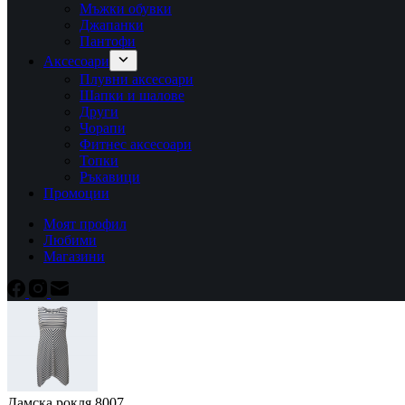
Мъжки обувки
Джапанки
Пантофи
Аксесоари
Плувни аксесоари
Шапки и шалове
Други
Чорапи
Фитнес аксесоари
Топки
Ръкавици
Промоции
Моят профил
Любими
Магазини
Дамска рокля 8007