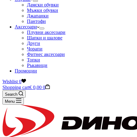
Дамски обувки
Мъжки обувки
Джапанки
Пантофи
Аксесоари
Плувни аксесоари
Шапки и шалове
Други
Чорапи
Фитнес аксесоари
Топки
Ръкавици
Промоции
Wishlist
0
Shopping cart
€
0,00
0
Search
Menu