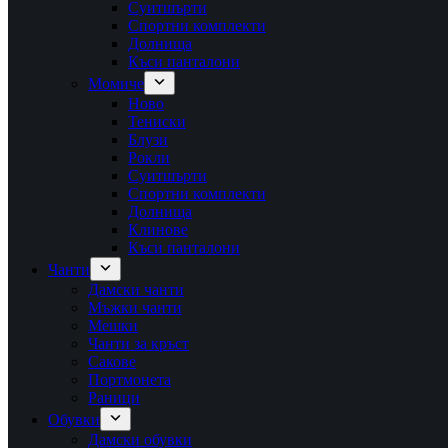
Суитшърти
Спортни комплекти
Долнища
Къси панталони
Момиче
Ново
Тениски
Блузи
Рокли
Суитшърти
Спортни комплекти
Долнища
Клинове
Къси панталони
Чанти
Дамски чанти
Мъжки чанти
Мешки
Чанти за кръст
Сакове
Портмонета
Раници
Обувки
Дамски обувки