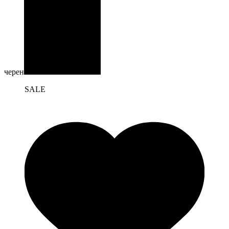
черен
SALE