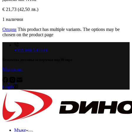
€
21,73
(42,50 лв.)
1 налични
Опции
This product has multiple variants. The options may be
chosen on the product page
+359 898 541534
Безплатна доставка за поръчки над 99 евро
Магазини
Login
Мъже