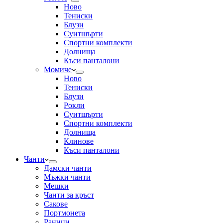
Ново
Тениски
Блузи
Суитшърти
Спортни комплекти
Долнища
Къси панталони
Момиче
Ново
Тениски
Блузи
Рокли
Суитшърти
Спортни комплекти
Долнища
Клинове
Къси панталони
Чанти
Дамски чанти
Мъжки чанти
Мешки
Чанти за кръст
Сакове
Портмонета
Раници