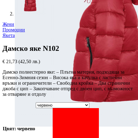
Жени
Промоции
Якета
Дамско яке N102
€
21,73
(42,50 лв.)
Дамско полиестерно яке: – Плътна материя, подходяща за
Есенно-Зимния сезон – Висока яка и качулка с ластични
връзки и ограничители – Свободна кройка – Два странични
джоба с цип – Закопчаване отпред с двоен цип, с възможност
за отваряне и отдолу
Цвят: червено