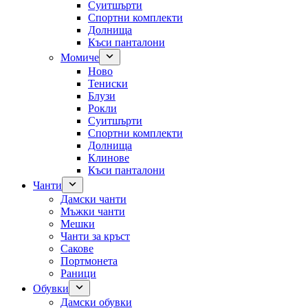
Суитшърти
Спортни комплекти
Долнища
Къси панталони
Момиче
Ново
Тениски
Блузи
Рокли
Суитшърти
Спортни комплекти
Долнища
Клинове
Къси панталони
Чанти
Дамски чанти
Мъжки чанти
Мешки
Чанти за кръст
Сакове
Портмонета
Раници
Обувки
Дамски обувки