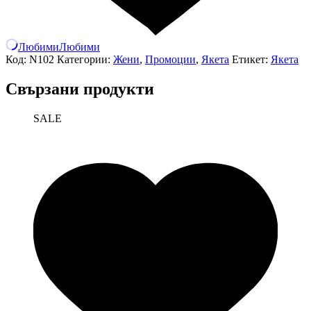
Любими
Любими
Код:
N102
Категории:
Жени
,
Промоции
,
Якета
Етикет:
Якета
Свързани продукти
SALE