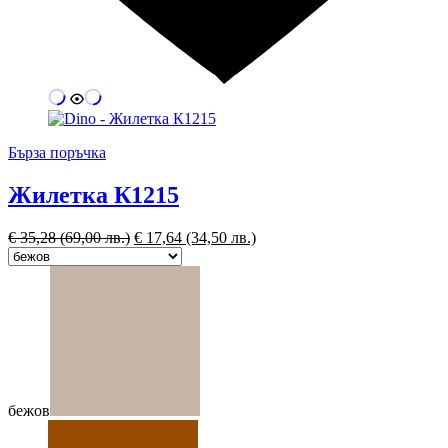
Бърза поръчка
Жилетка К1215
€
35,28
(69,00 лв.)
€
17,64
(34,50 лв.)
бежов