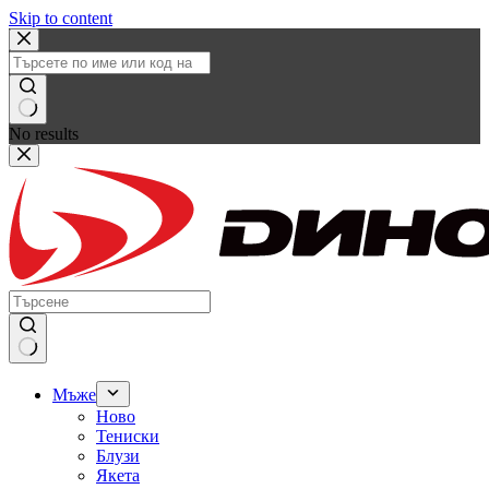
Skip to content
No results
Мъже
Ново
Тениски
Блузи
Якета