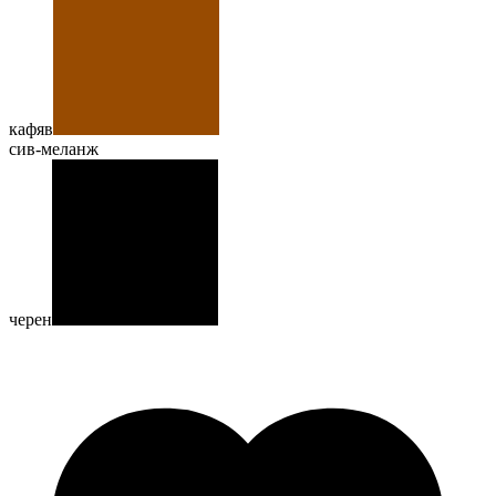
кафяв
сив-меланж
черен