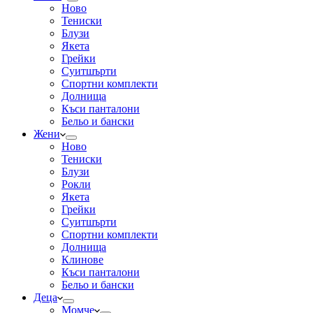
Ново
Тениски
Блузи
Якета
Грейки
Суитшърти
Спортни комплекти
Долнища
Къси панталони
Бельо и бански
Жени
Ново
Тениски
Блузи
Рокли
Якета
Грейки
Суитшърти
Спортни комплекти
Долнища
Клинове
Къси панталони
Бельо и бански
Деца
Момче