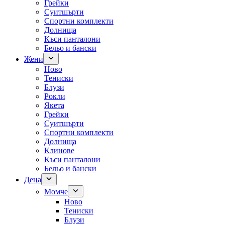
Грейки
Суитшърти
Спортни комплекти
Долнища
Къси панталони
Бельо и бански
Жени
Ново
Тениски
Блузи
Рокли
Якета
Грейки
Суитшърти
Спортни комплекти
Долнища
Клинове
Къси панталони
Бельо и бански
Деца
Момче
Ново
Тениски
Блузи