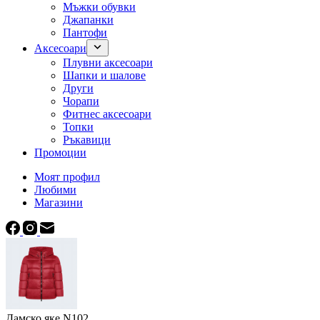
Мъжки обувки
Джапанки
Пантофи
Аксесоари
Плувни аксесоари
Шапки и шалове
Други
Чорапи
Фитнес аксесоари
Топки
Ръкавици
Промоции
Моят профил
Любими
Магазини
Дамско яке N102