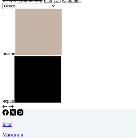
€
71,07
(139,00 лв.)
€
49,75
(97,30 лв.)
бежов
черен
Блог
Магазини