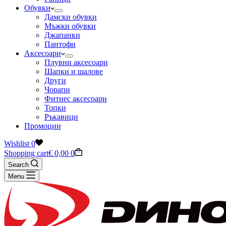
Обувки
Дамски обувки
Мъжки обувки
Джапанки
Пантофи
Аксесоари
Плувни аксесоари
Шапки и шалове
Други
Чорапи
Фитнес аксесоари
Топки
Ръкавици
Промоции
Wishlist
0
Shopping cart
€
0,00
0
Search
Menu