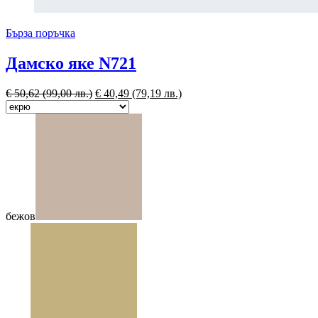
Бърза поръчка
Дамско яке N721
€
50,62
(99,00 лв.)
€
40,49
(79,19 лв.)
бежов