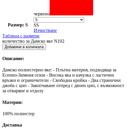
червено
Размер: S
S
S
Изчистване
Таблица с размери
количество за Дамско яке N102
Добавяне в количката
Описание:
Дамско полиестерно яке: - Плътна материя, подходяща за
Есенно-Зимния сезон - Висока яка и качулка с ластични
връзки и ограничители - Свободна кройка - Два странични
джоба с цип - Закопчаване отпред с двоен цип, с възможност
за отваряне и отдолу
Материя:
100% полиестер
Доставка