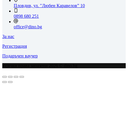
Пловдив, ул. "Любен Каравелов” 10
0898 680 251
office@dino.bg
За нас
Регистрация
Подаръчен ваучер
Всички права запазени 2026 © dino.bg