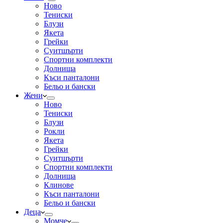
Ново
Тениски
Блузи
Якета
Грейки
Суитшърти
Спортни комплекти
Долнища
Къси панталони
Бельо и бански
Жени
Ново
Тениски
Блузи
Рокли
Якета
Грейки
Суитшърти
Спортни комплекти
Долнища
Клинове
Къси панталони
Бельо и бански
Деца
Момче