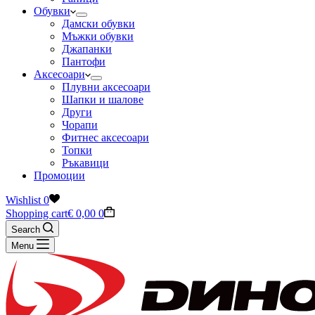
Обувки
Дамски обувки
Мъжки обувки
Джапанки
Пантофи
Аксесоари
Плувни аксесоари
Шапки и шалове
Други
Чорапи
Фитнес аксесоари
Топки
Ръкавици
Промоции
Wishlist
0
Shopping cart
€
0,00
0
Search
Menu