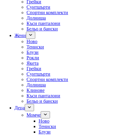
Грейки
Суитшърти
Спортни комплекти
Долнища
Къси панталони
Бельо и бански
Жени
Ново
Тениски
Блузи
Рокли
Якета
Грейки
Суитшърти
Спортни комплекти
Долнища
Клинове
Къси панталони
Бельо и бански
Деца
Момче
Ново
Тениски
Блузи