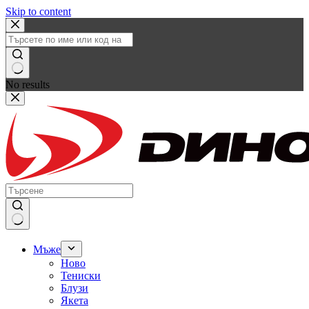
Skip to content
No results
Мъже
Ново
Тениски
Блузи
Якета