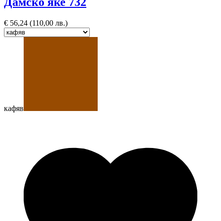
Дамско яке 732
€
56,24
(110,00 лв.)
кафяв