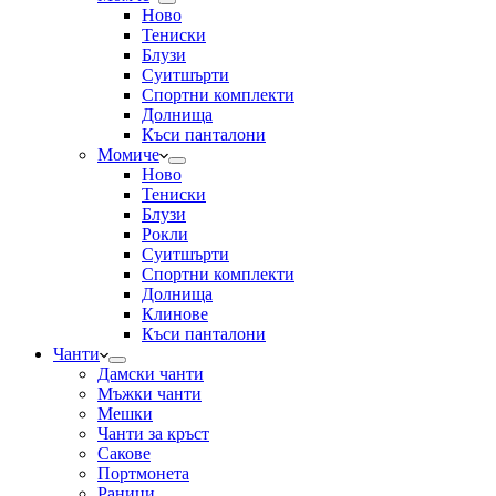
Ново
Тениски
Блузи
Суитшърти
Спортни комплекти
Долнища
Къси панталони
Момиче
Ново
Тениски
Блузи
Рокли
Суитшърти
Спортни комплекти
Долнища
Клинове
Къси панталони
Чанти
Дамски чанти
Мъжки чанти
Мешки
Чанти за кръст
Сакове
Портмонета
Раници