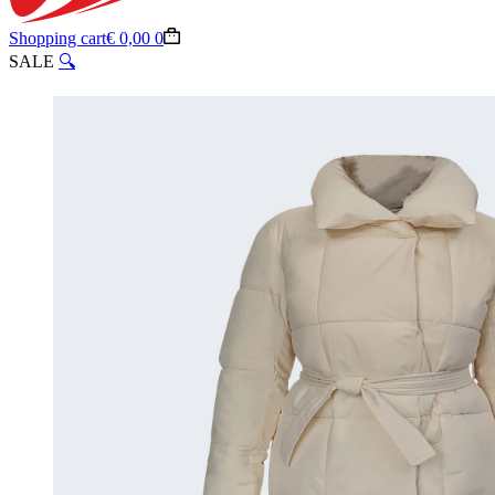
Shopping cart
€
0,00
0
SALE
🔍