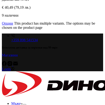
€
40,49
(79,19 лв.)
9 налични
Опции
This product has multiple variants. The options may be
chosen on the product page
+359 898 541534
Безплатна доставка за поръчки над 99 евро
Магазини
Login
Мъже