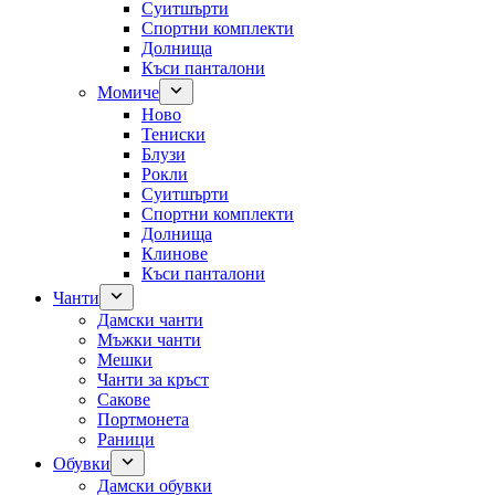
Суитшърти
Спортни комплекти
Долнища
Къси панталони
Момиче
Ново
Тениски
Блузи
Рокли
Суитшърти
Спортни комплекти
Долнища
Клинове
Къси панталони
Чанти
Дамски чанти
Мъжки чанти
Мешки
Чанти за кръст
Сакове
Портмонета
Раници
Обувки
Дамски обувки