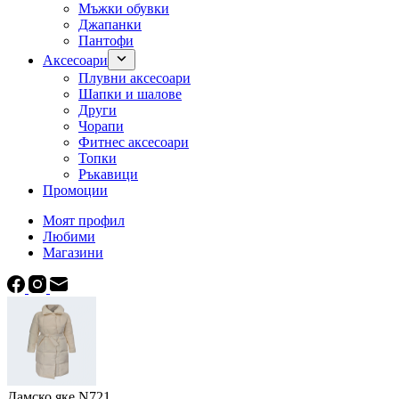
Мъжки обувки
Джапанки
Пантофи
Аксесоари
Плувни аксесоари
Шапки и шалове
Други
Чорапи
Фитнес аксесоари
Топки
Ръкавици
Промоции
Моят профил
Любими
Магазини
Дамско яке N721