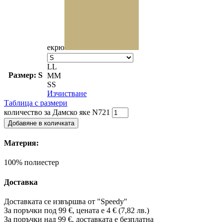
екрю
L
L
Размер: S
M
M
S
S
Изчистване
Таблица с размери
количество за Дамско яке N721
Добавяне в количката
Материя:
100% полиестер
Доставка
Доставката се извършва от "Speedy"
За поръчки под 99 €, цената е 4 € (7,82 лв.)
За поръчки над 99 €, доставката е
безплатна