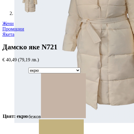
Жени
Промоции
Якета
Дамско яке N721
€
40,49
(79,19 лв.)
Цвят: екрю
бежов