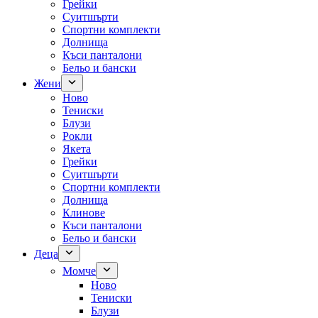
Грейки
Суитшърти
Спортни комплекти
Долнища
Къси панталони
Бельо и бански
Жени
Ново
Тениски
Блузи
Рокли
Якета
Грейки
Суитшърти
Спортни комплекти
Долнища
Клинове
Къси панталони
Бельо и бански
Деца
Момче
Ново
Тениски
Блузи