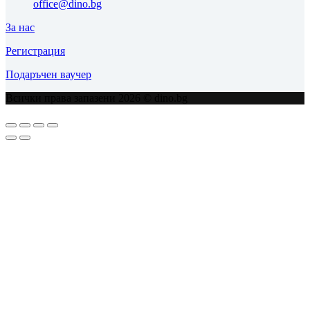
office@dino.bg
За нас
Регистрация
Подаръчен ваучер
Всички права запазени 2026 © dino.bg