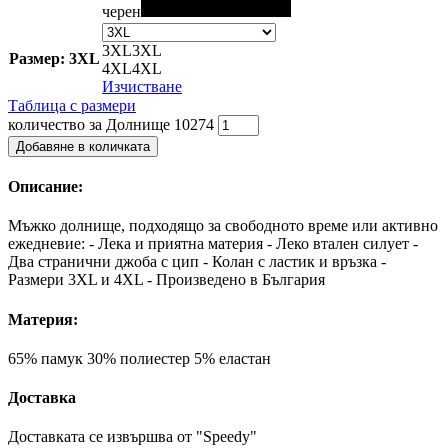
черен
3XL
3XL
Размер: 3XL
4XL
4XL
Изчистване
Таблица с размери
количество за Долнище 10274
Добавяне в количката
Описание:
Мъжко долнище, подходящо за свободното време или активно
ежедневие: - Лека и приятна материя - Леко втален силует -
Два странични джоба с цип - Колан с ластик и връзка -
Размери 3XL и 4XL - Произведено в България
Материя:
65% памук 30% полиестер 5% еластан
Доставка
Доставката се извършва от "Speedy"