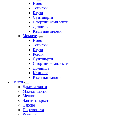
Ново
Тениски
Блузи
Суитшърти
Спортни комплекти
Долнища
Къси панталони
Момиче
Ново
Тениски
Блузи
Рокли
Суитшърти
Спортни комплекти
Долнища
Клинове
Къси панталони
Чанти
Дамски чанти
Мъжки чанти
Мешки
Чанти за кръст
Сакове
Портмонета
Раници