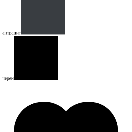
антрацит
черен