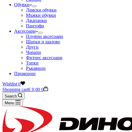
Обувки
Дамски обувки
Мъжки обувки
Джапанки
Пантофи
Аксесоари
Плувни аксесоари
Шапки и шалове
Други
Чорапи
Фитнес аксесоари
Топки
Ръкавици
Промоции
Wishlist
0
Shopping cart
€
0,00
0
Search
Menu