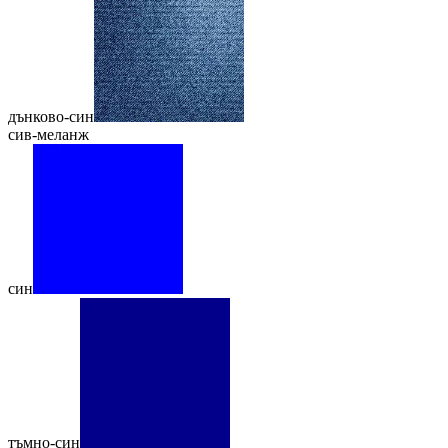
дънково-син
сив-меланж
син
тъмно-син