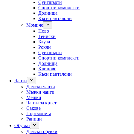
Суитшърти
Спортни комплекти
Долнища
Къси панталони
Момиче
Ново
Тениски
Блузи
Рокли
Суитшърти
Спортни комплекти
Долнища
Клинове
Къси панталони
Чанти
Дамски чанти
Мъжки чанти
Мешки
Чанти за кръст
Сакове
Портмонета
Раници
Обувки
Дамски обувки