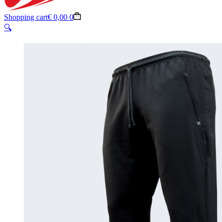
Shopping cart
€
0,00
0
🔍