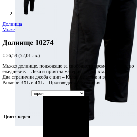
Долнища
Мъже
Долнище 10274
€
26,59
(52,01 лв.)
Мъжко долнище, подходящо за свободното време или активно
ежедневие: – Лека и приятна материя – Леко втален силует –
Два странични джоба с цип – Колан с ластик и връзка –
Размери 3XL и 4XL – Произведено в България
Цвят: черен