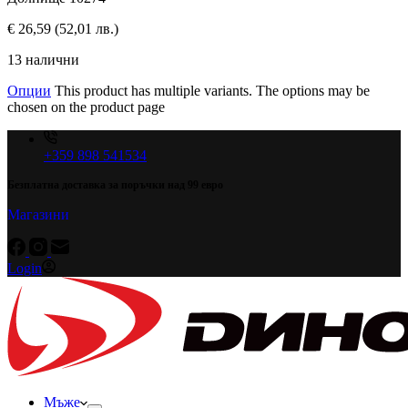
€
26,59
(52,01 лв.)
13 налични
Опции
This product has multiple variants. The options may be
chosen on the product page
+359 898 541534
Безплатна доставка за поръчки над 99 евро
Магазини
Login
Мъже