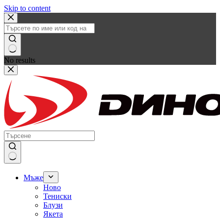
Skip to content
No results
Мъже
Ново
Тениски
Блузи
Якета