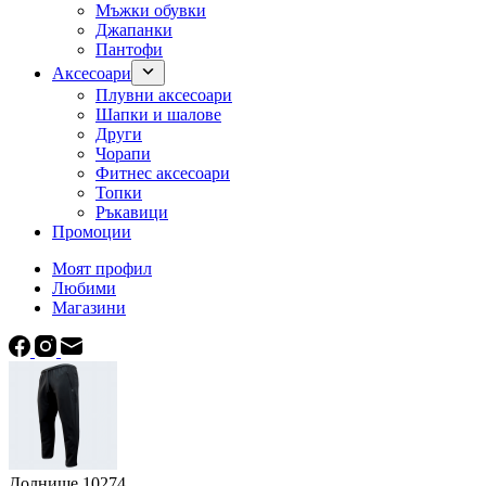
Мъжки обувки
Джапанки
Пантофи
Аксесоари
Плувни аксесоари
Шапки и шалове
Други
Чорапи
Фитнес аксесоари
Топки
Ръкавици
Промоции
Моят профил
Любими
Магазини
Долнище 10274