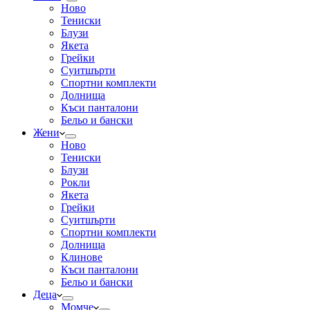
Ново
Тениски
Блузи
Якета
Грейки
Суитшърти
Спортни комплекти
Долнища
Къси панталони
Бельо и бански
Жени
Ново
Тениски
Блузи
Рокли
Якета
Грейки
Суитшърти
Спортни комплекти
Долнища
Клинове
Къси панталони
Бельо и бански
Деца
Момче