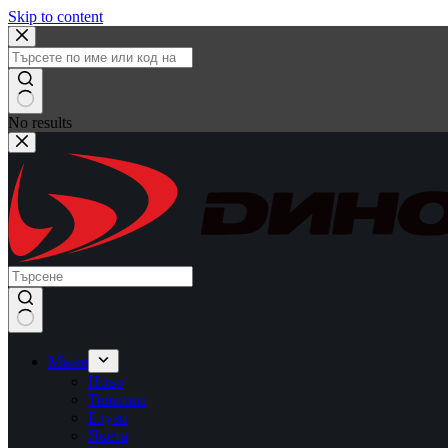
Skip to content
No results
Мъже
Ново
Тениски
Блузи
Якета