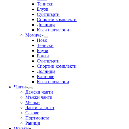
Тениски
Блузи
Суитшърти
Спортни комплекти
Долнища
Къси панталони
Момиче
Ново
Тениски
Блузи
Рокли
Суитшърти
Спортни комплекти
Долнища
Клинове
Къси панталони
Чанти
Дамски чанти
Мъжки чанти
Мешки
Чанти за кръст
Сакове
Портмонета
Раници
Обувки