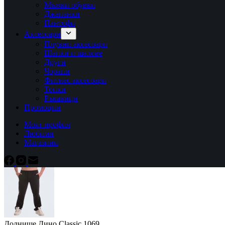
Мъжки обувки
Джапанки
Пантофи
Аксесоари
Плувни аксесоари
Шапки и шалове
Други
Чорапи
Фитнес аксесоари
Топки
Ръкавици
Промоции
Моят профил
Любими
Магазини
Долнище Дино Classic 1069