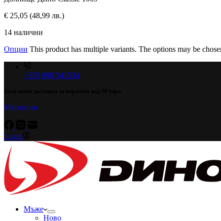
€
25,05
(48,99 лв.)
14 налични
Опции
This product has multiple variants. The options may be chose
+359 898 541534
Безплатна доставка за поръчки над 99 евро
Магазини
Login
Мъже
Ново