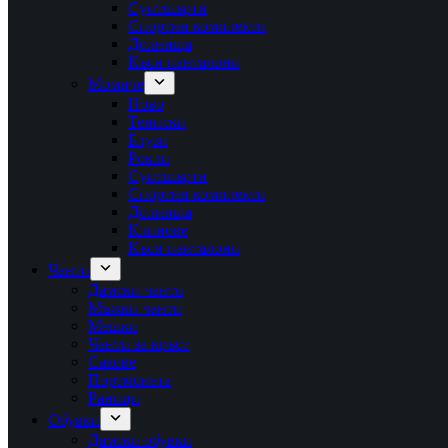
Суитшърти
Спортни комплекти
Долнища
Къси панталони
Момиче
Ново
Тениски
Блузи
Рокли
Суитшърти
Спортни комплекти
Долнища
Клинове
Къси панталони
Чанти
Дамски чанти
Мъжки чанти
Мешки
Чанти за кръст
Сакове
Портмонета
Раници
Обувки
Дамски обувки