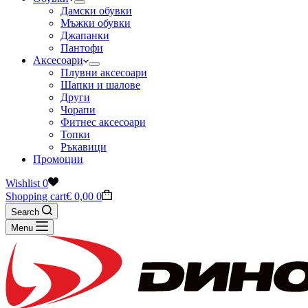
Дамски обувки
Мъжки обувки
Джапанки
Пантофи
Аксесоари
Плувни аксесоари
Шапки и шалове
Други
Чорапи
Фитнес аксесоари
Топки
Ръкавици
Промоции
Wishlist
0
Shopping cart
€
0,00
0
Search
Menu