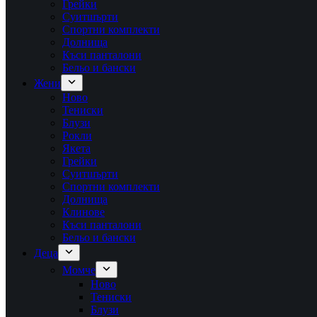
Грейки
Суитшърти
Спортни комплекти
Долнища
Къси панталони
Бельо и бански
Жени
Ново
Тениски
Блузи
Рокли
Якета
Грейки
Суитшърти
Спортни комплекти
Долнища
Клинове
Къси панталони
Бельо и бански
Деца
Момче
Ново
Тениски
Блузи