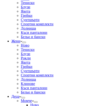
Тениски
Блузи
Якета
Грейки
Суитшърти
Спортни комплекти
Долнища
Къси панталони
Бельо и бански
Жени
Ново
Тениски
Блузи
Рокли
Якета
Грейки
Суитшърти
Спортни комплекти
Долнища
Клинове
Къси панталони
Бельо и бански
Деца
Момче
Ново