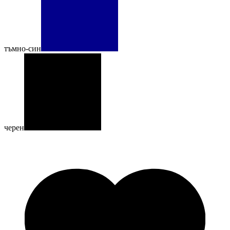
тъмно-син
черен