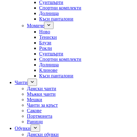
Суитшърти
Спортни комплекти
Долнища
Къси панталони
Момиче
Ново
Тениски
Блузи
Рокли
Суитшърти
Спортни комплекти
Долнища
Клинове
Къси панталони
Чанти
Дамски чанти
Мъжки чанти
Мешки
Чанти за кръст
Сакове
Портмонета
Раници
Обувки
Дамски обувки