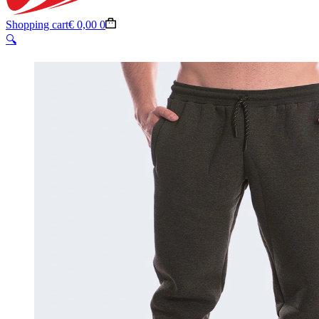
Shopping cart
€
0,00
0
🔍