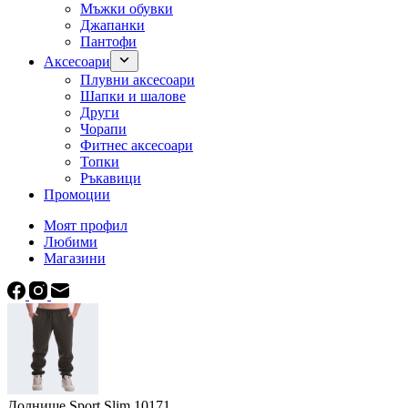
Мъжки обувки
Джапанки
Пантофи
Аксесоари
Плувни аксесоари
Шапки и шалове
Други
Чорапи
Фитнес аксесоари
Топки
Ръкавици
Промоции
Моят профил
Любими
Магазини
Долнище Sport Slim 10171