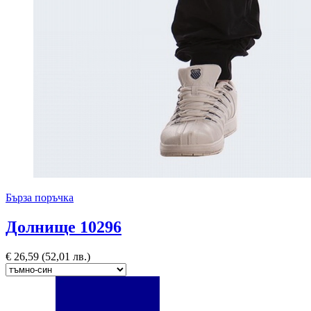
Бърза поръчка
Долнище 10296
€
26,59
(52,01 лв.)