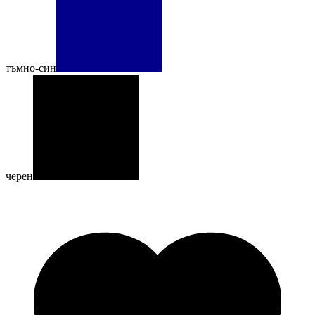
тъмно-син
черен