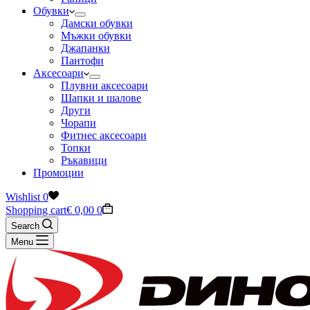
Обувки
Дамски обувки
Мъжки обувки
Джапанки
Пантофи
Аксесоари
Плувни аксесоари
Шапки и шалове
Други
Чорапи
Фитнес аксесоари
Топки
Ръкавици
Промоции
Wishlist
0
Shopping cart
€
0,00
0
Search
Menu