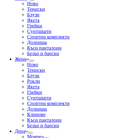
Ново
Тениски
Блузи
Якета
Грейки
Суитшърти
Спортни комплекти
Долнища
Къси панталони
Бельо и бански
Жени
Ново
Тениски
Блузи
Рокли
Якета
Грейки
Суитшърти
Спортни комплекти
Долнища
Клинове
Къси панталони
Бельо и бански
Деца
Момче