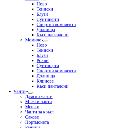
Ново
Тениски
Блузи
Суитшърти
Спортни комплекти
Долнища
Къси панталони
Момиче
Ново
Тениски
Блузи
Рокли
Суитшърти
Спортни комплекти
Долнища
Клинове
Къси панталони
Чанти
Дамски чанти
Мъжки чанти
Мешки
Чанти за кръст
Сакове
Портмонета
Раници