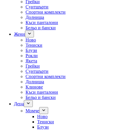
Грейки
Суитшърти
Спортни комплекти
Долнища
Къси панталони
Бельо и бански
Жени
Ново
Тениски
Блузи
Рокли
Якета
Грейки
Суитшърти
Спортни комплекти
Долнища
Клинове
Къси панталони
Бельо и бански
Деца
Момче
Ново
Тениски
Блузи