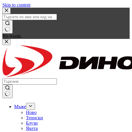
Skip to content
No results
Мъже
Ново
Тениски
Блузи
Якета