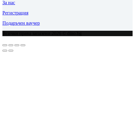
За нас
Регистрация
Подаръчен ваучер
Всички права запазени 2026 © dino.bg