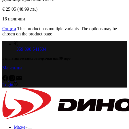
€
25,05
(48,99 лв.)
16 налични
Опции
This product has multiple variants. The options may be
chosen on the product page
+359 898 541534
Безплатна доставка за поръчки над 99 евро
Магазини
Login
Мъже