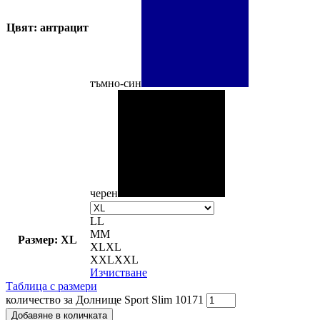
Цвят: антрацит
тъмно-син
черен
L
L
M
M
Размер: XL
XL
XL
XXL
XXL
Изчистване
Таблица с размери
количество за Долнище Sport Slim 10171
Добавяне в количката