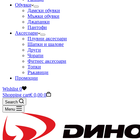
Обувки
Дамски обувки
Мъжки обувки
Джапанки
Пантофи
Аксесоари
Плувни аксесоари
Шапки и шалове
Други
Чорапи
Фитнес аксесоари
Топки
Ръкавици
Промоции
Wishlist
0
Shopping cart
€
0,00
0
Search
Menu