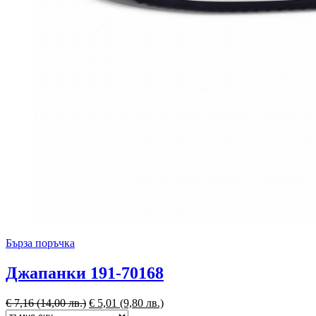
Бърза поръчка
Джапанки 191-70168
€
7,16
(14,00 лв.)
€
5,01
(9,80 лв.)