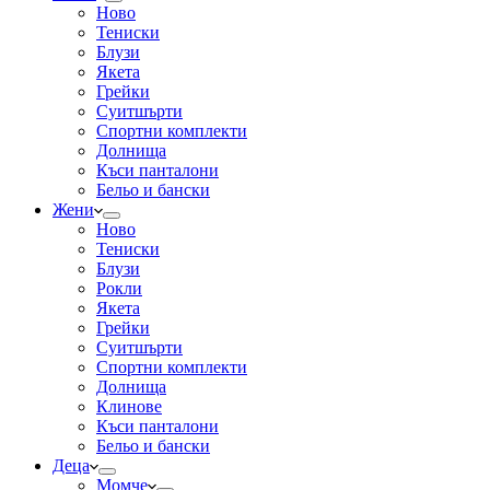
Ново
Тениски
Блузи
Якета
Грейки
Суитшърти
Спортни комплекти
Долнища
Къси панталони
Бельо и бански
Жени
Ново
Тениски
Блузи
Рокли
Якета
Грейки
Суитшърти
Спортни комплекти
Долнища
Клинове
Къси панталони
Бельо и бански
Деца
Момче