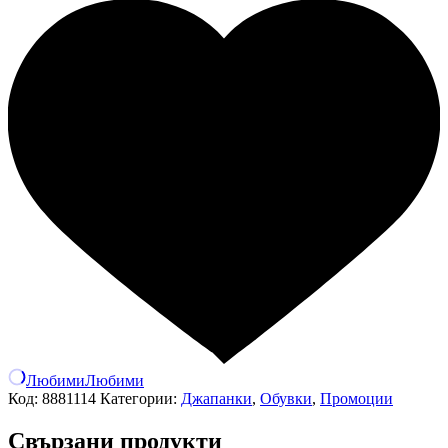
Любими
Любими
Код:
8881114
Категории:
Джапанки
,
Обувки
,
Промоции
Свързани продукти