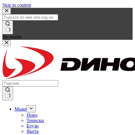
Skip to content
No results
Мъже
Ново
Тениски
Блузи
Якета