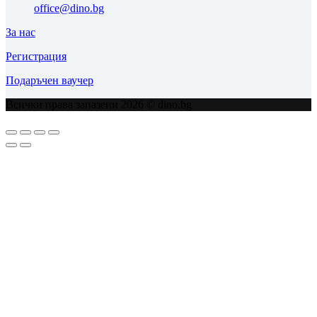
office@dino.bg
За нас
Регистрация
Подаръчен ваучер
Всички права запазени 2026 © dino.bg