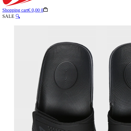
Shopping cart
€
0,00
0
SALE
🔍