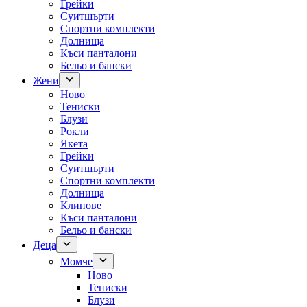
Грейки
Суитшърти
Спортни комплекти
Долнища
Къси панталони
Бельо и бански
Жени
Ново
Тениски
Блузи
Рокли
Якета
Грейки
Суитшърти
Спортни комплекти
Долнища
Клинове
Къси панталони
Бельо и бански
Деца
Момче
Ново
Тениски
Блузи