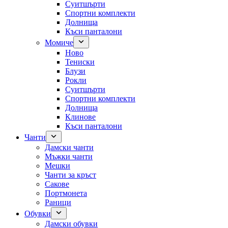
Суитшърти
Спортни комплекти
Долнища
Къси панталони
Момиче
Ново
Тениски
Блузи
Рокли
Суитшърти
Спортни комплекти
Долнища
Клинове
Къси панталони
Чанти
Дамски чанти
Мъжки чанти
Мешки
Чанти за кръст
Сакове
Портмонета
Раници
Обувки
Дамски обувки