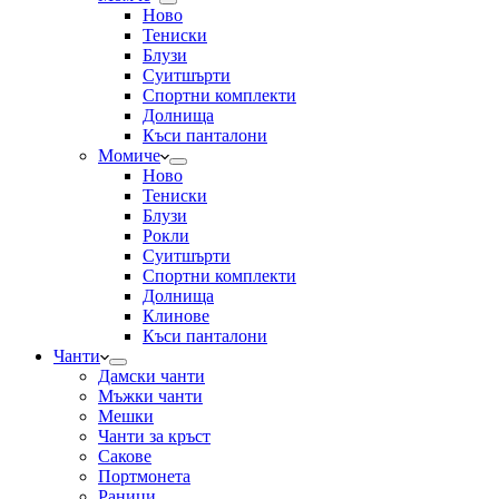
Ново
Тениски
Блузи
Суитшърти
Спортни комплекти
Долнища
Къси панталони
Момиче
Ново
Тениски
Блузи
Рокли
Суитшърти
Спортни комплекти
Долнища
Клинове
Къси панталони
Чанти
Дамски чанти
Мъжки чанти
Мешки
Чанти за кръст
Сакове
Портмонета
Раници