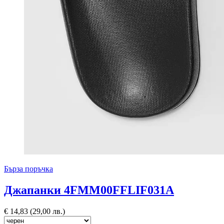
Бърза поръчка
Джапанки 4FMM00FFLIF031A
€
14,83
(29,00 лв.)