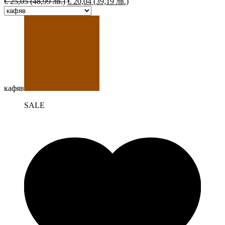
€
25,05
(48,99 лв.)
€
20,04
(39,19 лв.)
кафяв
SALE