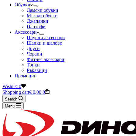
Обувки
Дамски обувки
Мъжки обувки
Джапанки
Пантофи
Аксесоари
Плувни аксесоари
Шапки и шалове
Други
Чорапи
Фитнес аксесоари
Топки
Ръкавици
Промоции
Wishlist
0
Shopping cart
€
0,00
0
Search
Menu