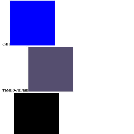
син
тъмно-лилав