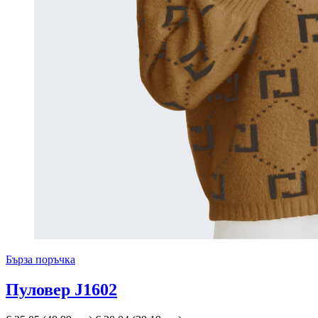
Бърза поръчка
Пуловер J1602