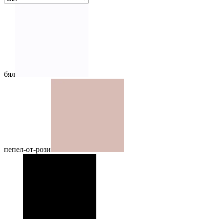
бял
пепел-от-рози