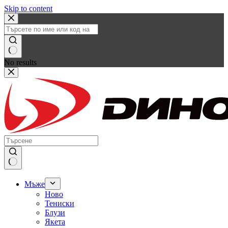
Skip to content
No results
Мъже
Ново
Тениски
Блузи
Якета