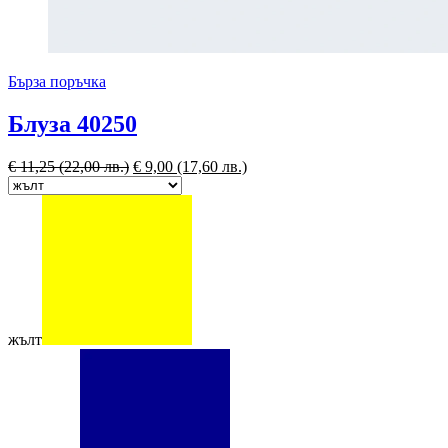
Бърза поръчка
Блуза 40250
€
11,25
(22,00 лв.)
€
9,00
(17,60 лв.)
жълт