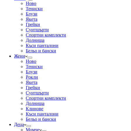
Ново
Тениски
Блузи
Якета
Грейки
Суитшърти
Спортни комплекти
Долнища
Къси панталони
Бельо и бански
Жени
Ново
Тениски
Блузи
Рокли
Якета
Грейки
Суитшърти
Спортни комплекти
Долнища
Клинове
Къси панталони
Бельо и бански
Деца
Момче