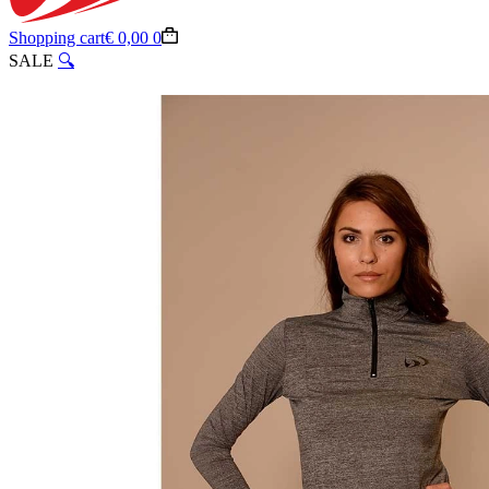
Shopping cart
€
0,00
0
SALE
🔍