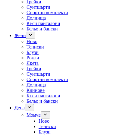
Грейки
Суитшърти
Спортни комплекти
Долнища
Къси панталони
Бельо и бански
Жени
Ново
Тениски
Блузи
Рокли
Якета
Грейки
Суитшърти
Спортни комплекти
Долнища
Клинове
Къси панталони
Бельо и бански
Деца
Момче
Ново
Тениски
Блузи