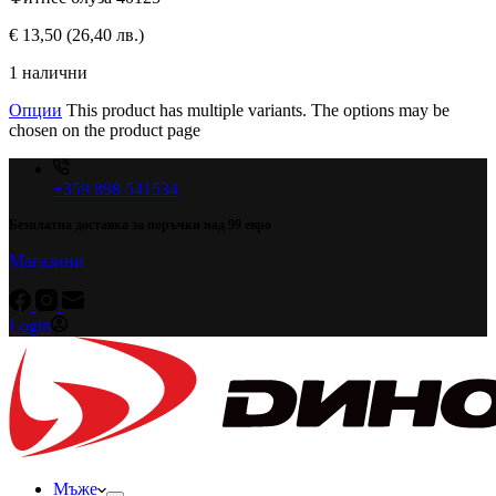
€
13,50
(26,40 лв.)
1 налични
Опции
This product has multiple variants. The options may be
chosen on the product page
+359 898 541534
Безплатна доставка за поръчки над 99 евро
Магазини
Login
Мъже