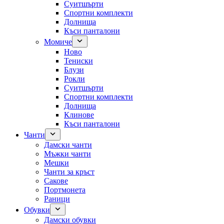
Суитшърти
Спортни комплекти
Долнища
Къси панталони
Момиче
Ново
Тениски
Блузи
Рокли
Суитшърти
Спортни комплекти
Долнища
Клинове
Къси панталони
Чанти
Дамски чанти
Мъжки чанти
Мешки
Чанти за кръст
Сакове
Портмонета
Раници
Обувки
Дамски обувки