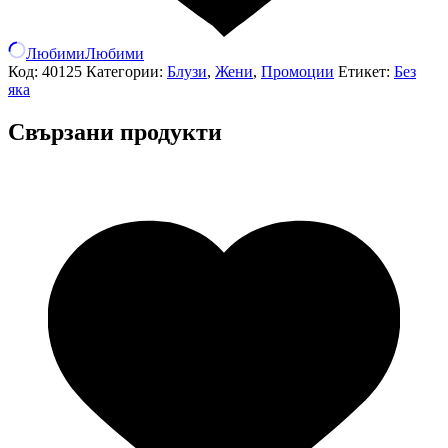
Любими
Любими
Код:
40125
Категории:
Блузи
,
Жени
,
Промоции
Етикет:
Без
яка
Свързани продукти