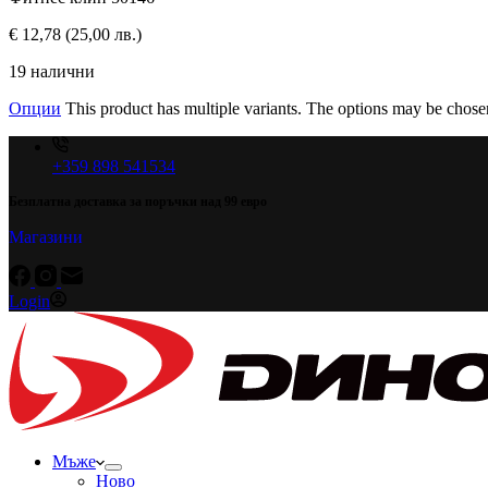
€
12,78
(25,00 лв.)
19 налични
Опции
This product has multiple variants. The options may be chose
+359 898 541534
Безплатна доставка за поръчки над 99 евро
Магазини
Login
Мъже
Ново