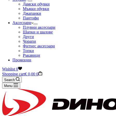
Дамски обувки
Мъжки обувки
Джапанки
Пантофи
Аксесоари
Плувни аксесоари
Шапки и шалове
Други
Чорапи
Фитнес аксесоари
Топки
Ръкавици
Промоции
Wishlist
0
Shopping cart
€
0,00
0
Search
Menu