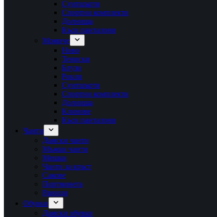
Суитшърти
Спортни комплекти
Долнища
Къси панталони
Момиче
Ново
Тениски
Блузи
Рокли
Суитшърти
Спортни комплекти
Долнища
Клинове
Къси панталони
Чанти
Дамски чанти
Мъжки чанти
Мешки
Чанти за кръст
Сакове
Портмонета
Раници
Обувки
Дамски обувки