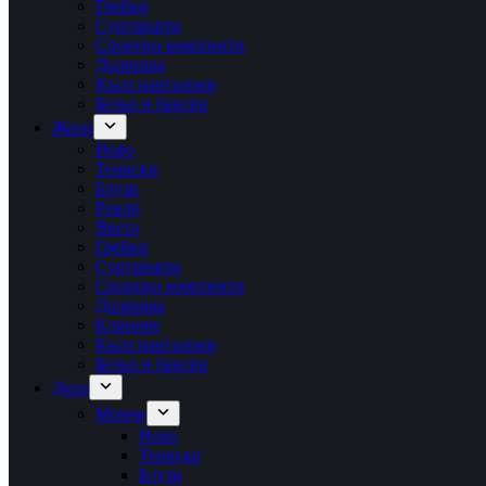
Грейки
Суитшърти
Спортни комплекти
Долнища
Къси панталони
Бельо и бански
Жени
Ново
Тениски
Блузи
Рокли
Якета
Грейки
Суитшърти
Спортни комплекти
Долнища
Клинове
Къси панталони
Бельо и бански
Деца
Момче
Ново
Тениски
Блузи