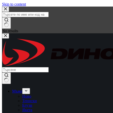
Skip to content
No results
Мъже
Ново
Тениски
Блузи
Якета