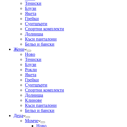
Тениски
Блузи
Якета
Грейки
Суитшърти
Спортни комплекти
Долнища
Къси панталони
Бельо и бански
Жени
Ново
Тениски
Блузи
Рокли
Якета
Грейки
Суитшърти
Спортни комплекти
Долнища
Клинове
Къси панталони
Бельо и бански
Деца
Момче
Ново