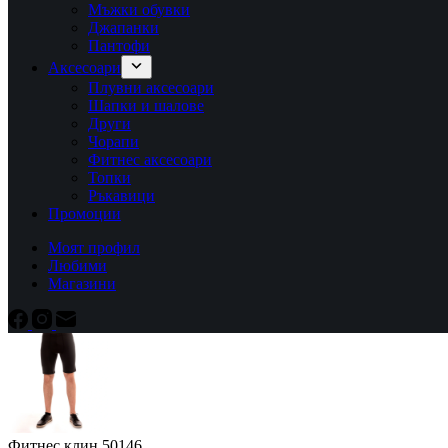
Мъжки обувки
Джапанки
Пантофи
Аксесоари
Плувни аксесоари
Шапки и шалове
Други
Чорапи
Фитнес аксесоари
Топки
Ръкавици
Промоции
Моят профил
Любими
Магазини
Фитнес клин 50146