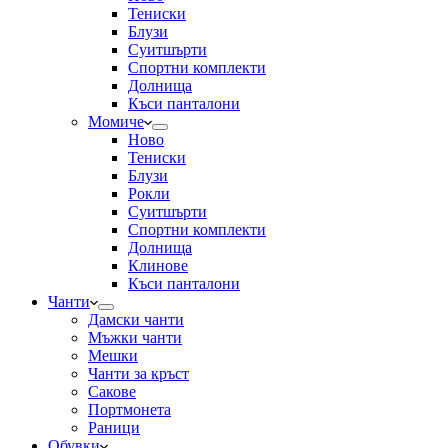
Тениски
Блузи
Суитшърти
Спортни комплекти
Долнища
Къси панталони
Момиче
Ново
Тениски
Блузи
Рокли
Суитшърти
Спортни комплекти
Долнища
Клинове
Къси панталони
Чанти
Дамски чанти
Мъжки чанти
Мешки
Чанти за кръст
Сакове
Портмонета
Раници
Обувки