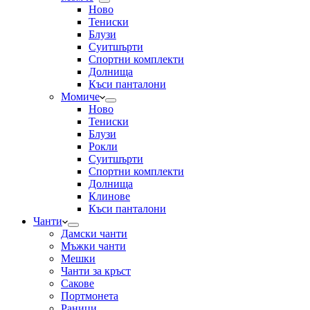
Ново
Тениски
Блузи
Суитшърти
Спортни комплекти
Долнища
Къси панталони
Момиче
Ново
Тениски
Блузи
Рокли
Суитшърти
Спортни комплекти
Долнища
Клинове
Къси панталони
Чанти
Дамски чанти
Мъжки чанти
Мешки
Чанти за кръст
Сакове
Портмонета
Раници