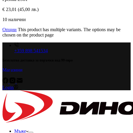
€
23,01
(45,00 лв.)
10 налични
Опции
This product has multiple variants. The options may be
chosen on the product page
+359 898 541534
Безплатна доставка за поръчки над 99 евро
Магазини
Login
Мъже