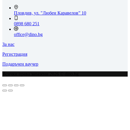
Пловдив, ул. "Любен Каравелов” 10
0898 680 251
office@dino.bg
За нас
Регистрация
Подаръчен ваучер
Всички права запазени 2026 © dino.bg