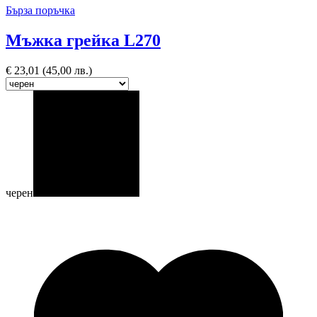
Бърза поръчка
Мъжка грейка L270
€
23,01
(45,00 лв.)
черен