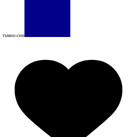
тъмно-син