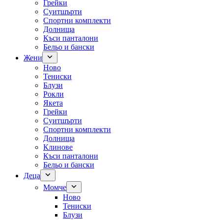
Грейки
Суитшърти
Спортни комплекти
Долнища
Къси панталони
Бельо и бански
Жени
Ново
Тениски
Блузи
Рокли
Якета
Грейки
Суитшърти
Спортни комплекти
Долнища
Клинове
Къси панталони
Бельо и бански
Деца
Момче
Ново
Тениски
Блузи