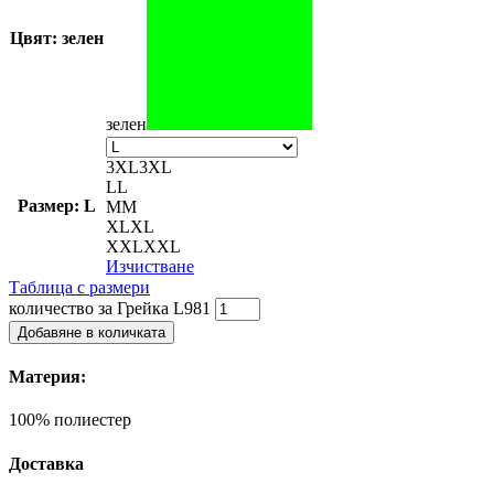
Цвят: зелен
зелен
3XL
3XL
L
L
Размер: L
M
M
XL
XL
XXL
XXL
Изчистване
Таблица с размери
количество за Грейка L981
Добавяне в количката
Материя:
100% полиестер
Доставка