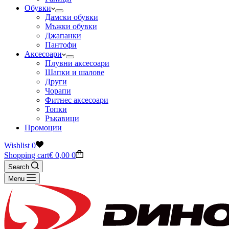
Обувки
Дамски обувки
Мъжки обувки
Джапанки
Пантофи
Аксесоари
Плувни аксесоари
Шапки и шалове
Други
Чорапи
Фитнес аксесоари
Топки
Ръкавици
Промоции
Wishlist
0
Shopping cart
€
0,00
0
Search
Menu