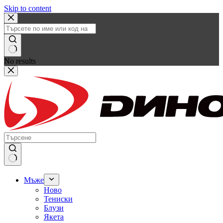
Skip to content
No results
Мъже
Ново
Тениски
Блузи
Якета