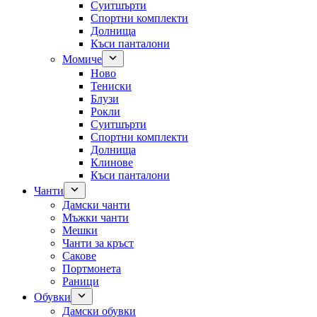
Суитшърти
Спортни комплекти
Долнища
Къси панталони
Момиче
Ново
Тениски
Блузи
Рокли
Суитшърти
Спортни комплекти
Долнища
Клинове
Къси панталони
Чанти
Дамски чанти
Мъжки чанти
Мешки
Чанти за кръст
Сакове
Портмонета
Раници
Обувки
Дамски обувки