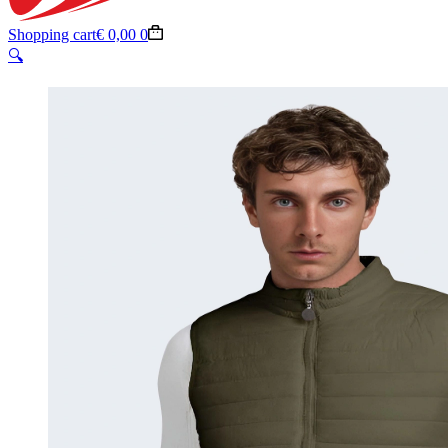
Shopping cart
€
0,00
0
🔍