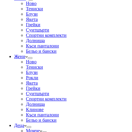
Ново
Тениски
Блузи
Якета
Грейки
Суитшърти
Спортни комплекти
Долнища
Къси панталони
Бельо и бански
Жени
Ново
Тениски
Блузи
Рокли
Якета
Грейки
Суитшърти
Спортни комплекти
Долнища
Клинове
Къси панталони
Бельо и бански
Деца
Момче