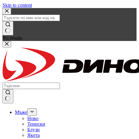
Skip to content
No results
Мъже
Ново
Тениски
Блузи
Якета