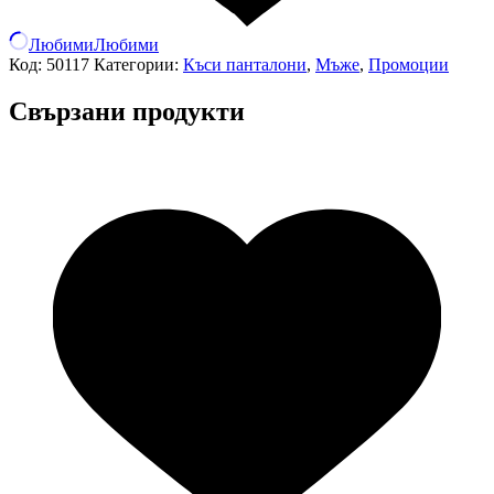
Любими
Любими
Код:
50117
Категории:
Къси панталони
,
Мъже
,
Промоции
Свързани продукти