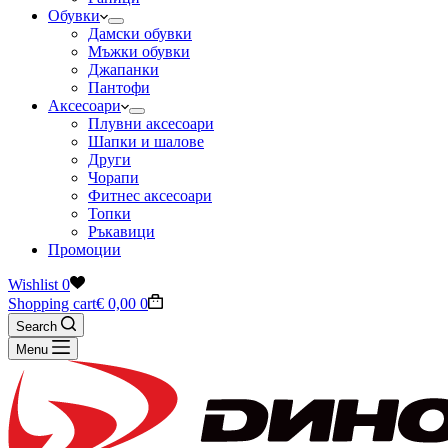
Обувки
Дамски обувки
Мъжки обувки
Джапанки
Пантофи
Аксесоари
Плувни аксесоари
Шапки и шалове
Други
Чорапи
Фитнес аксесоари
Топки
Ръкавици
Промоции
Wishlist
0
Shopping cart
€
0,00
0
Search
Menu