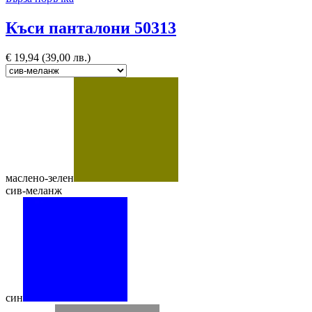
Къси панталони 50313
€
19,94
(39,00 лв.)
маслено-зелен
сив-меланж
син