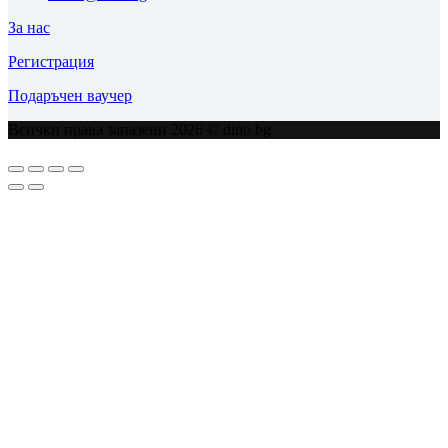
За нас
Регистрация
Подаръчен ваучер
Всички права запазени 2026 © dino.bg