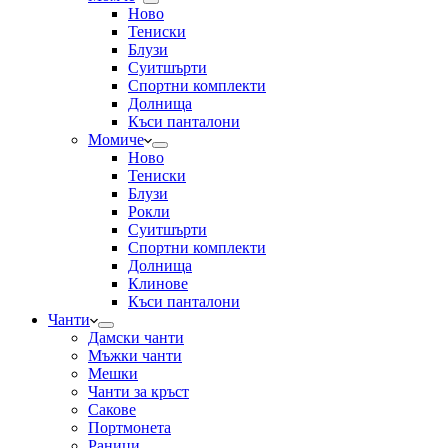
Ново
Тениски
Блузи
Суитшърти
Спортни комплекти
Долнища
Къси панталони
Момиче
Ново
Тениски
Блузи
Рокли
Суитшърти
Спортни комплекти
Долнища
Клинове
Къси панталони
Чанти
Дамски чанти
Мъжки чанти
Мешки
Чанти за кръст
Сакове
Портмонета
Раници