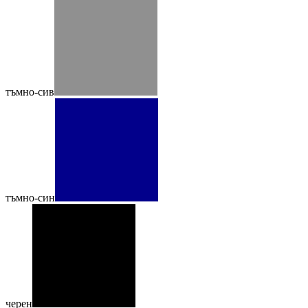
тъмно-сив
тъмно-син
черен