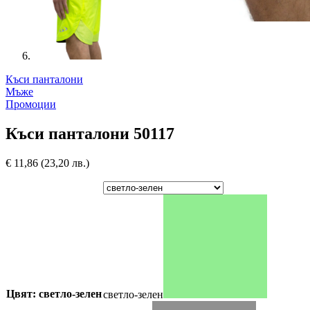
Къси панталони
Мъже
Промоции
Къси панталони 50117
€
11,86
(23,20 лв.)
Цвят: светло-зелен
светло-зелен