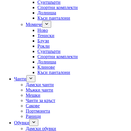
Суитшърти
Спортни комплекти
Долнища
Къси панталони
Момиче
Ново
Тениски
Блузи
Рокли
Суитшърти
Спортни комплекти
Долнища
Клинове
Къси панталони
Чанти
Дамски чанти
Мъжки чанти
Мешки
Чанти за кръст
Сакове
Портмонета
Раници
Обувки
Дамски обувки