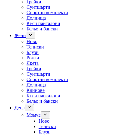
Грейки
Суитшърти
Спортни комплекти
Долнища
Къси панталони
Бельо и бански
Жени
Ново
Тениски
Блузи
Рокли
Якета
Грейки
Суитшърти
Спортни комплекти
Долнища
Клинове
Къси панталони
Бельо и бански
Деца
Момче
Ново
Тениски
Блузи