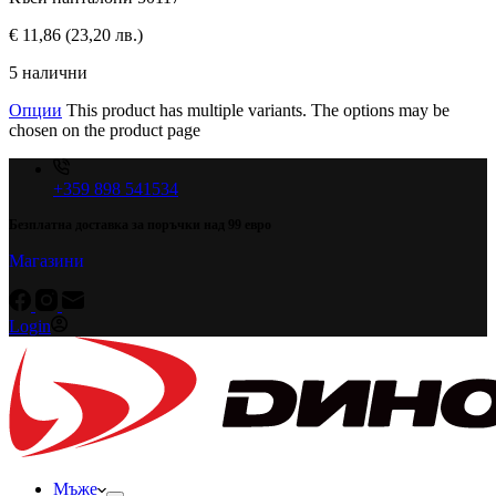
€
11,86
(23,20 лв.)
5 налични
Опции
This product has multiple variants. The options may be
chosen on the product page
+359 898 541534
Безплатна доставка за поръчки над 99 евро
Магазини
Login
Мъже