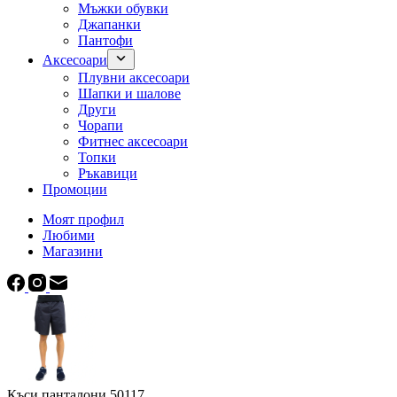
Мъжки обувки
Джапанки
Пантофи
Аксесоари
Плувни аксесоари
Шапки и шалове
Други
Чорапи
Фитнес аксесоари
Топки
Ръкавици
Промоции
Моят профил
Любими
Магазини
Къси панталони 50117