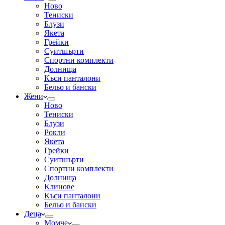
Ново
Тениски
Блузи
Якета
Грейки
Суитшърти
Спортни комплекти
Долнища
Къси панталони
Бельо и бански
Жени
Ново
Тениски
Блузи
Рокли
Якета
Грейки
Суитшърти
Спортни комплекти
Долнища
Клинове
Къси панталони
Бельо и бански
Деца
Момче