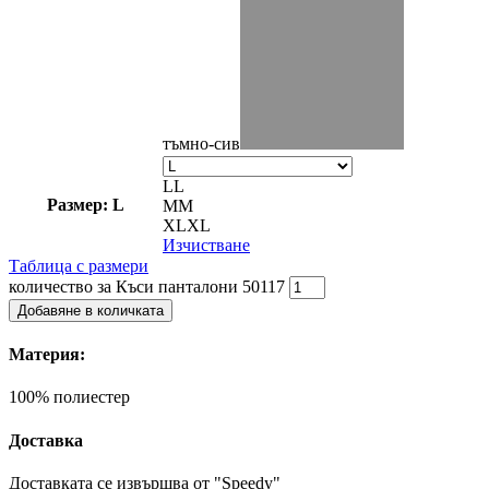
тъмно-сив
L
L
Размер: L
M
M
XL
XL
Изчистване
Таблица с размери
количество за Къси панталони 50117
Добавяне в количката
Материя:
100% полиестер
Доставка
Доставката се извършва от "Speedy"