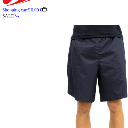
Shopping cart
€
0,00
0
SALE
🔍