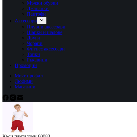
Мъжки обувки
Джапанки
Пантофи
Аксесоари
Плувни аксесоари
Шапки и шалове
Други
Чорапи
Фитнес аксесоари
Топки
Ръкавици
Промоции
Моят профил
Любими
Магазини
Къси панталони 60083