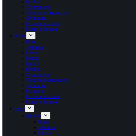
Грейки
Суитшърти
Спортни комплекти
Долнища
Къси панталони
Бельо и бански
Жени
Ново
Тениски
Блузи
Рокли
Якета
Грейки
Суитшърти
Спортни комплекти
Долнища
Клинове
Къси панталони
Бельо и бански
Деца
Момче
Ново
Тениски
Блузи