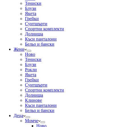
Тениски
Блузи
Якета
Грейки
Суитшърти
Спортни комплекти
Долнища
Къси панталони
Бельо и бански
Жени
Ново
Тениски
Блузи
Рокли
Якета
Грейки
Суитшърти
Спортни комплекти
Долнища
Клинове
Къси панталони
Бельо и бански
Деца
Момче
Ново