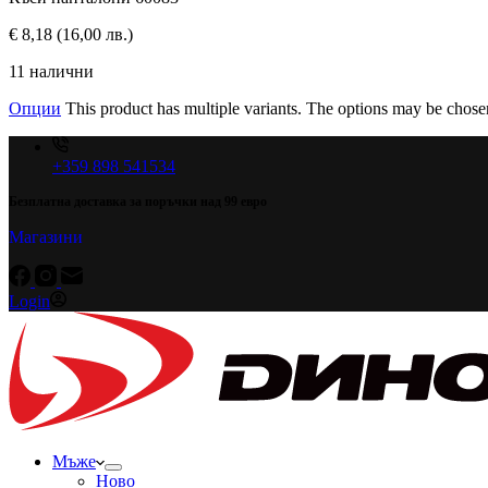
€
8,18
(16,00 лв.)
11 налични
Опции
This product has multiple variants. The options may be chose
+359 898 541534
Безплатна доставка за поръчки над 99 евро
Магазини
Login
Мъже
Ново