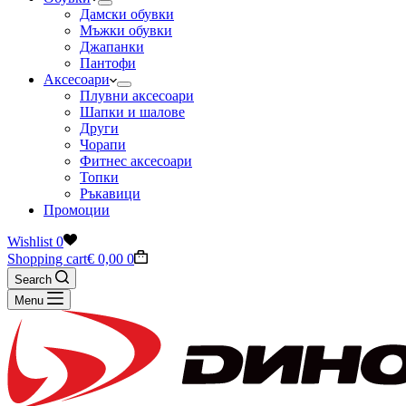
Дамски обувки
Мъжки обувки
Джапанки
Пантофи
Аксесоари
Плувни аксесоари
Шапки и шалове
Други
Чорапи
Фитнес аксесоари
Топки
Ръкавици
Промоции
Wishlist
0
Shopping cart
€
0,00
0
Search
Menu