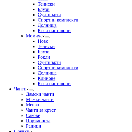
Тениски
Блузи
Суитшърти
Спортни комплекти
Долнища
Къси панталони
Момиче
Ново
Тениски
Блузи
Рокли
Суитшърти
Спортни комплекти
Долнища
Клинове
Къси панталони
Чанти
Дамски чанти
Мъжки чанти
Мешки
Чанти за кръст
Сакове
Портмонета
Раници
Обувки