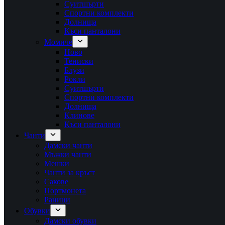
Суитшърти
Спортни комплекти
Долнища
Къси панталони
Момиче
Ново
Тениски
Блузи
Рокли
Суитшърти
Спортни комплекти
Долнища
Клинове
Къси панталони
Чанти
Дамски чанти
Мъжки чанти
Мешки
Чанти за кръст
Сакове
Портмонета
Раници
Обувки
Дамски обувки