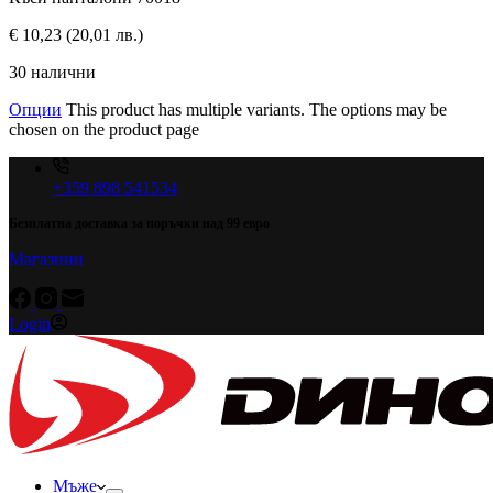
€
10,23
(20,01 лв.)
30 налични
Опции
This product has multiple variants. The options may be
chosen on the product page
+359 898 541534
Безплатна доставка за поръчки над 99 евро
Магазини
Login
Мъже