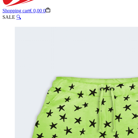
Shopping cart
€
0,00
0
SALE
🔍