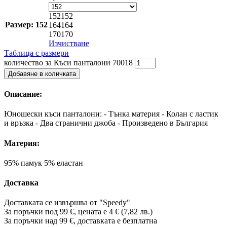
152
152
Размер: 152
164
164
170
170
Изчистване
Таблица с размери
количество за Къси панталони 70018
Добавяне в количката
Описание:
Юношески къси панталони: - Тънка материя - Колан с ластик
и връзка - Два странични джоба - Произведено в България
Материя:
95% памук 5% еластан
Доставка
Доставката се извършва от "Speedy"
За поръчки под 99 €, цената е 4 € (7,82 лв.)
За поръчки над 99 €, доставката е
безплатна