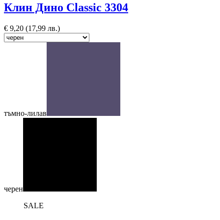
Клин Дино Classic 3304
€
9,20
(17,99 лв.)
тъмно-лилав
черен
SALE