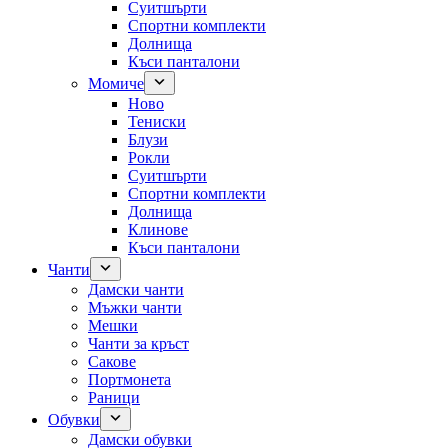
Суитшърти
Спортни комплекти
Долнища
Къси панталони
Момиче
Ново
Тениски
Блузи
Рокли
Суитшърти
Спортни комплекти
Долнища
Клинове
Къси панталони
Чанти
Дамски чанти
Мъжки чанти
Мешки
Чанти за кръст
Сакове
Портмонета
Раници
Обувки
Дамски обувки