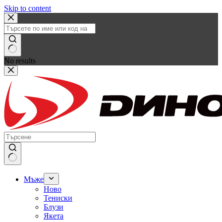
Skip to content
No results
Мъже
Ново
Тениски
Блузи
Якета