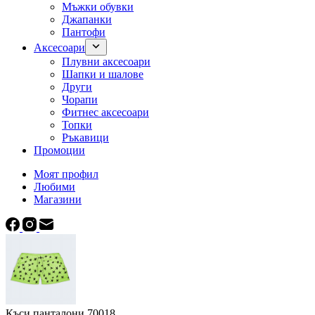
Мъжки обувки
Джапанки
Пантофи
Аксесоари
Плувни аксесоари
Шапки и шалове
Други
Чорапи
Фитнес аксесоари
Топки
Ръкавици
Промоции
Моят профил
Любими
Магазини
Къси панталони 70018