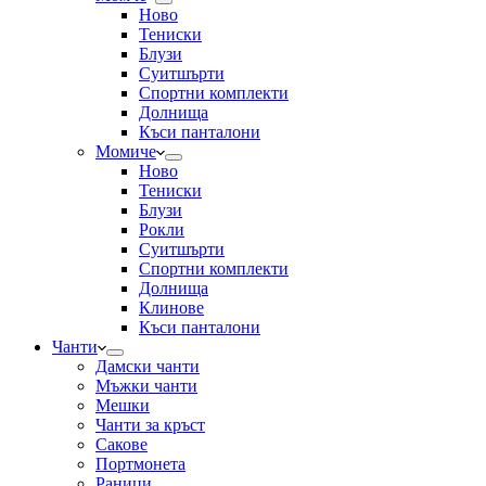
Ново
Тениски
Блузи
Суитшърти
Спортни комплекти
Долнища
Къси панталони
Момиче
Ново
Тениски
Блузи
Рокли
Суитшърти
Спортни комплекти
Долнища
Клинове
Къси панталони
Чанти
Дамски чанти
Мъжки чанти
Мешки
Чанти за кръст
Сакове
Портмонета
Раници