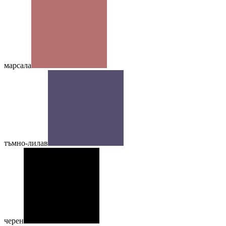
марсала
тъмно-лилав
черен