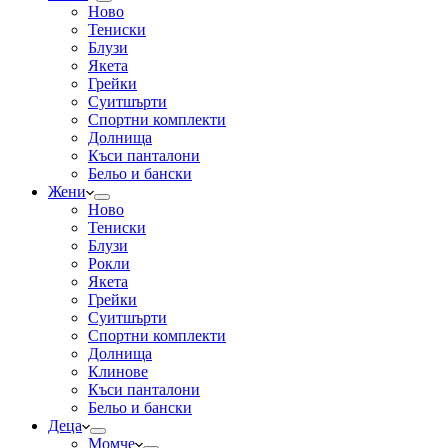
Ново
Тениски
Блузи
Якета
Грейки
Суитшърти
Спортни комплекти
Долнища
Къси панталони
Бельо и бански
Жени
Ново
Тениски
Блузи
Рокли
Якета
Грейки
Суитшърти
Спортни комплекти
Долнища
Клинове
Къси панталони
Бельо и бански
Деца
Момче