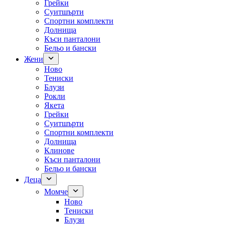
Грейки
Суитшърти
Спортни комплекти
Долнища
Къси панталони
Бельо и бански
Жени
Ново
Тениски
Блузи
Рокли
Якета
Грейки
Суитшърти
Спортни комплекти
Долнища
Клинове
Къси панталони
Бельо и бански
Деца
Момче
Ново
Тениски
Блузи