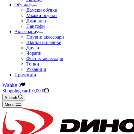
Обувки
Дамски обувки
Мъжки обувки
Джапанки
Пантофи
Аксесоари
Плувни аксесоари
Шапки и шалове
Други
Чорапи
Фитнес аксесоари
Топки
Ръкавици
Промоции
Wishlist
0
Shopping cart
€
0,00
0
Search
Menu