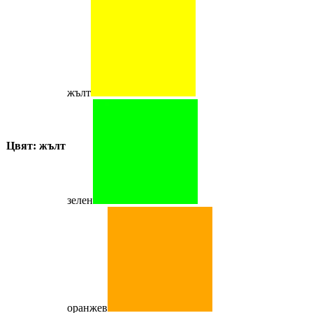
жълт
Цвят: жълт
зелен
оранжев