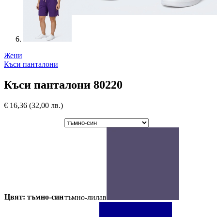
Жени
Къси панталони
Къси панталони 80220
€
16,36
(32,00 лв.)
Цвят: тъмно-син
тъмно-лилав