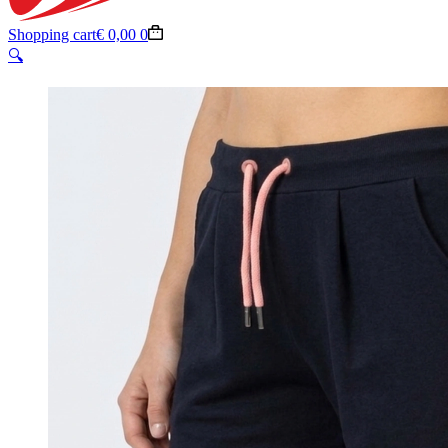
Shopping cart
€
0,00
0
🔍