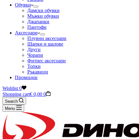
Обувки
Дамски обувки
Мъжки обувки
Джапанки
Пантофи
Аксесоари
Плувни аксесоари
Шапки и шалове
Други
Чорапи
Фитнес аксесоари
Топки
Ръкавици
Промоции
Wishlist
0
Shopping cart
€
0,00
0
Search
Menu