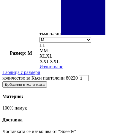
тъмно-син
L
L
M
M
Размер: M
XL
XL
XXL
XXL
Изчистване
Таблица с размери
количество за Къси панталони 80220
Добавяне в количката
Материя:
100% памук
Доставка
Доставката се извършва от "Speedy"