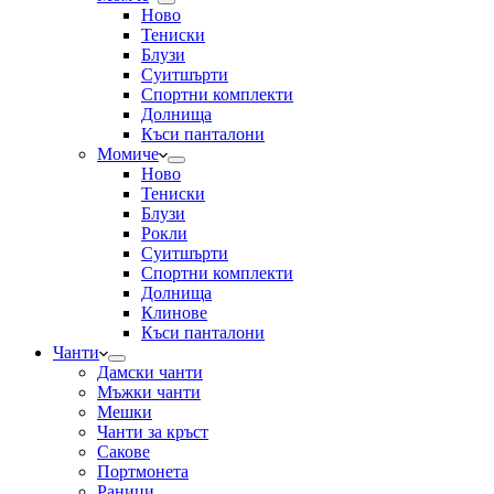
Ново
Тениски
Блузи
Суитшърти
Спортни комплекти
Долнища
Къси панталони
Момиче
Ново
Тениски
Блузи
Рокли
Суитшърти
Спортни комплекти
Долнища
Клинове
Къси панталони
Чанти
Дамски чанти
Мъжки чанти
Мешки
Чанти за кръст
Сакове
Портмонета
Раници