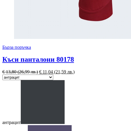
Бърза поръчка
Къси панталони 80178
€
13,80
(26,99 лв.)
€
11,04
(21,59 лв.)
антрацит