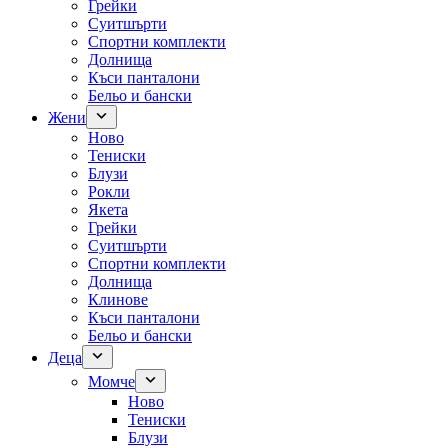
Грейки
Суитшърти
Спортни комплекти
Долнища
Къси панталони
Бельо и бански
Жени
Ново
Тениски
Блузи
Рокли
Якета
Грейки
Суитшърти
Спортни комплекти
Долнища
Клинове
Къси панталони
Бельо и бански
Деца
Момче
Ново
Тениски
Блузи