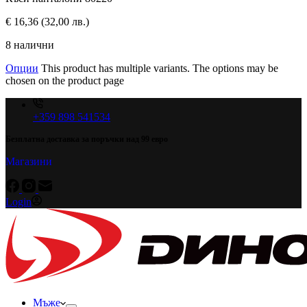
€
16,36
(32,00 лв.)
8 налични
Опции
This product has multiple variants. The options may be
chosen on the product page
+359 898 541534
Безплатна доставка за поръчки над 99 евро
Магазини
Login
Мъже