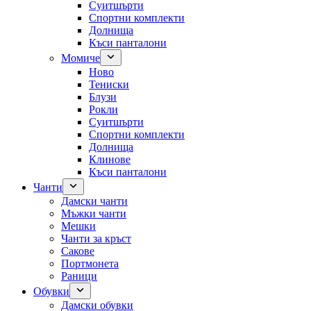
Суитшърти
Спортни комплекти
Долнища
Къси панталони
Момиче
Ново
Тениски
Блузи
Рокли
Суитшърти
Спортни комплекти
Долнища
Клинове
Къси панталони
Чанти
Дамски чанти
Мъжки чанти
Мешки
Чанти за кръст
Сакове
Портмонета
Раници
Обувки
Дамски обувки