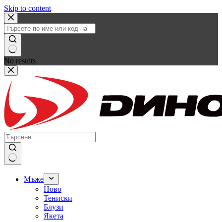
Skip to content
No results
Мъже
Ново
Тениски
Блузи
Якета