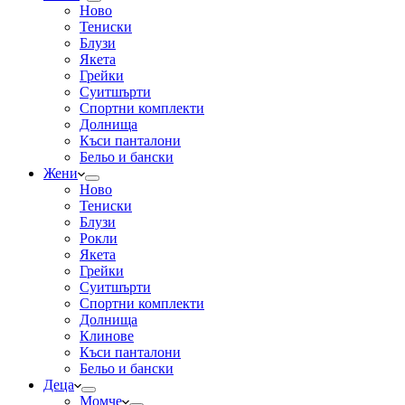
Ново
Тениски
Блузи
Якета
Грейки
Суитшърти
Спортни комплекти
Долнища
Къси панталони
Бельо и бански
Жени
Ново
Тениски
Блузи
Рокли
Якета
Грейки
Суитшърти
Спортни комплекти
Долнища
Клинове
Къси панталони
Бельо и бански
Деца
Момче