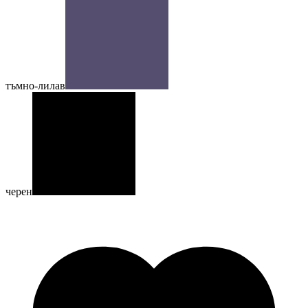
тъмно-лилав
черен