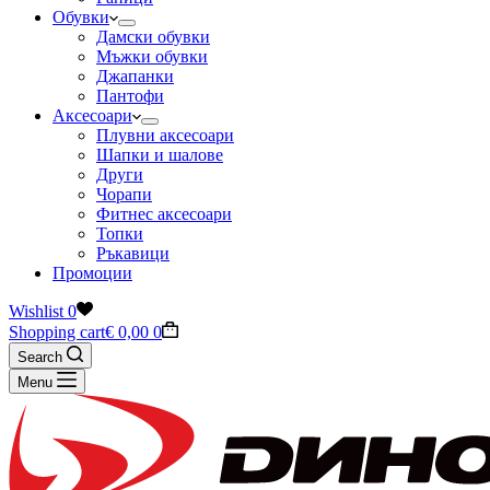
Обувки
Дамски обувки
Мъжки обувки
Джапанки
Пантофи
Аксесоари
Плувни аксесоари
Шапки и шалове
Други
Чорапи
Фитнес аксесоари
Топки
Ръкавици
Промоции
Wishlist
0
Shopping cart
€
0,00
0
Search
Menu