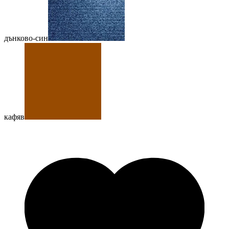
дънково-син
кафяв