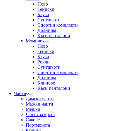
Ново
Тениски
Блузи
Суитшърти
Спортни комплекти
Долнища
Къси панталони
Момиче
Ново
Тениски
Блузи
Рокли
Суитшърти
Спортни комплекти
Долнища
Клинове
Къси панталони
Чанти
Дамски чанти
Мъжки чанти
Мешки
Чанти за кръст
Сакове
Портмонета
Раници