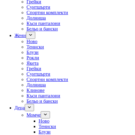
Грейки
Суитшърти
Спортни комплекти
Долнища
Къси панталони
Бельо и бански
Жени
Ново
Тениски
Блузи
Рокли
Якета
Грейки
Суитшърти
Спортни комплекти
Долнища
Клинове
Къси панталони
Бельо и бански
Деца
Момче
Ново
Тениски
Блузи