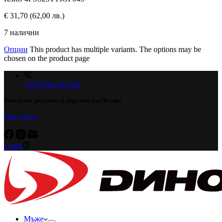
€
31,70
(62,00 лв.)
7 налични
Опции
This product has multiple variants. The options may be
chosen on the product page
+359 898 541534
Безплатна доставка за поръчки над 99 евро
Магазини
Login
Мъже