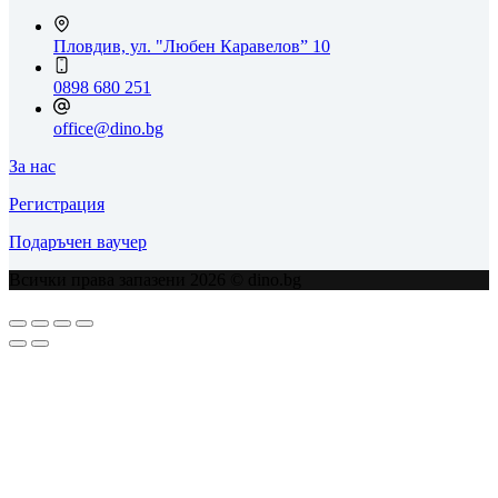
Пловдив, ул. "Любен Каравелов” 10
0898 680 251
office@dino.bg
За нас
Регистрация
Подаръчен ваучер
Всички права запазени 2026 © dino.bg