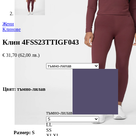
Жени
Клинове
Клин 4FSS23TTIGF043
€
31,70
(62,00 лв.)
Цвят: тъмно-лилав
тъмно-лилав
L
L
S
S
Размер: S
XL
XL