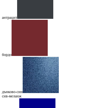
антрацит
бордо
дънково-син
сив-меланж