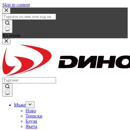
Skip to content
No results
Мъже
Ново
Тениски
Блузи
Якета