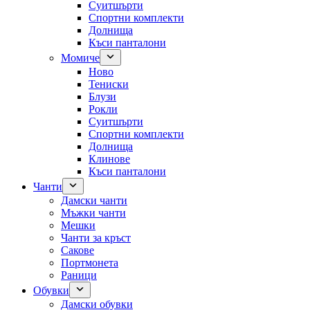
Суитшърти
Спортни комплекти
Долнища
Къси панталони
Момиче
Ново
Тениски
Блузи
Рокли
Суитшърти
Спортни комплекти
Долнища
Клинове
Къси панталони
Чанти
Дамски чанти
Мъжки чанти
Мешки
Чанти за кръст
Сакове
Портмонета
Раници
Обувки
Дамски обувки