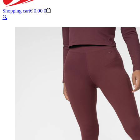
Shopping cart
€
0,00
0
🔍