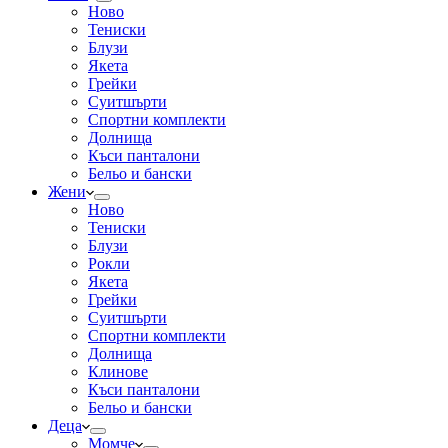
Ново
Тениски
Блузи
Якета
Грейки
Суитшърти
Спортни комплекти
Долнища
Къси панталони
Бельо и бански
Жени
Ново
Тениски
Блузи
Рокли
Якета
Грейки
Суитшърти
Спортни комплекти
Долнища
Клинове
Къси панталони
Бельо и бански
Деца
Момче