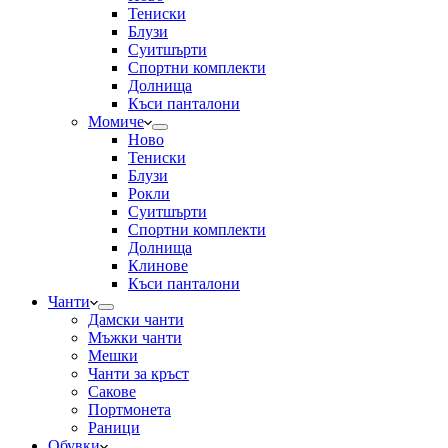
Тениски
Блузи
Суитшърти
Спортни комплекти
Долнища
Къси панталони
Момиче
Ново
Тениски
Блузи
Рокли
Суитшърти
Спортни комплекти
Долнища
Клинове
Къси панталони
Чанти
Дамски чанти
Мъжки чанти
Мешки
Чанти за кръст
Сакове
Портмонета
Раници
Обувки