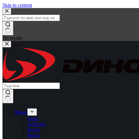
Skip to content
No results
Мъже
Ново
Тениски
Блузи
Якета