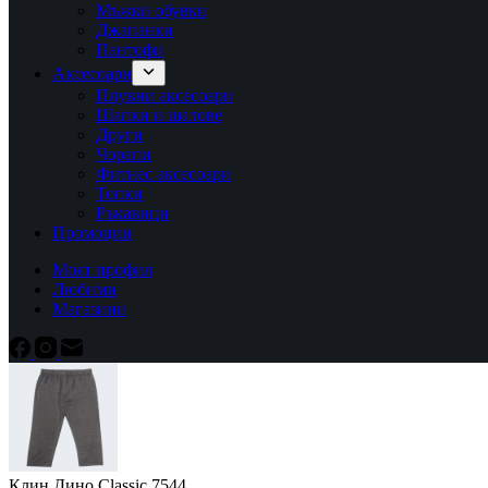
Мъжки обувки
Джапанки
Пантофи
Аксесоари
Плувни аксесоари
Шапки и шалове
Други
Чорапи
Фитнес аксесоари
Топки
Ръкавици
Промоции
Моят профил
Любими
Магазини
Клин Дино Classic 7544