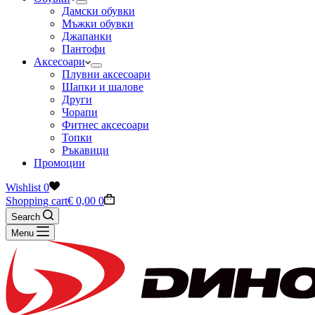
Дамски обувки
Мъжки обувки
Джапанки
Пантофи
Аксесоари
Плувни аксесоари
Шапки и шалове
Други
Чорапи
Фитнес аксесоари
Топки
Ръкавици
Промоции
Wishlist
0
Shopping cart
€
0,00
0
Search
Menu