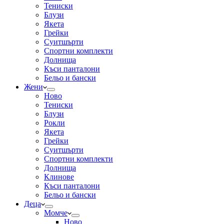
Тениски
Блузи
Якета
Грейки
Суитшърти
Спортни комплекти
Долнища
Къси панталони
Бельо и бански
Жени
Ново
Тениски
Блузи
Рокли
Якета
Грейки
Суитшърти
Спортни комплекти
Долнища
Клинове
Къси панталони
Бельо и бански
Деца
Момче
Ново