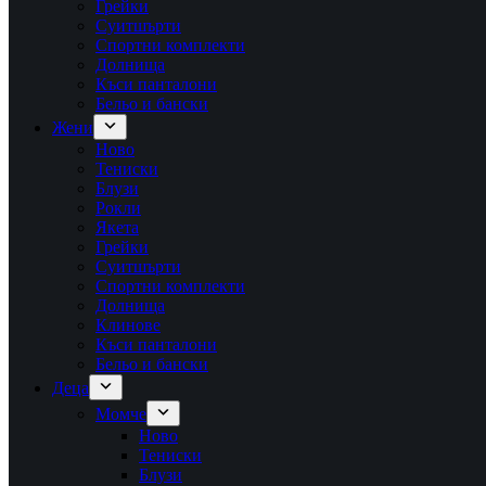
Грейки
Суитшърти
Спортни комплекти
Долнища
Къси панталони
Бельо и бански
Жени
Ново
Тениски
Блузи
Рокли
Якета
Грейки
Суитшърти
Спортни комплекти
Долнища
Клинове
Къси панталони
Бельо и бански
Деца
Момче
Ново
Тениски
Блузи