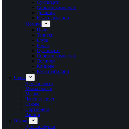
Суитшърти
Спортни комплекти
Долнища
Къси панталони
Момиче
Ново
Тениски
Блузи
Рокли
Суитшърти
Спортни комплекти
Долнища
Клинове
Къси панталони
Чанти
Дамски чанти
Мъжки чанти
Мешки
Чанти за кръст
Сакове
Портмонета
Раници
Обувки
Дамски обувки