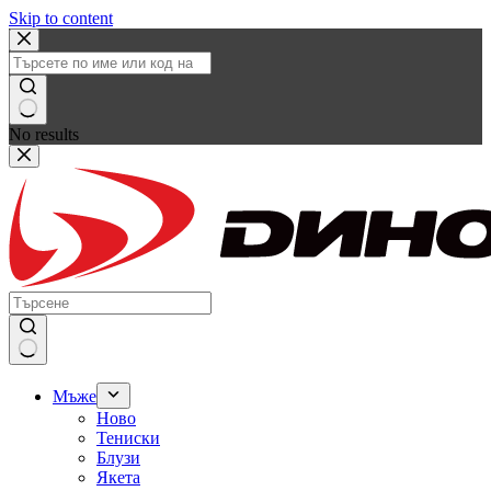
Skip to content
No results
Мъже
Ново
Тениски
Блузи
Якета