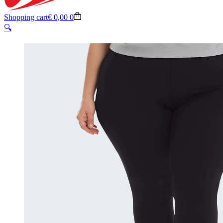
Shopping cart
€
0,00
0
🔍