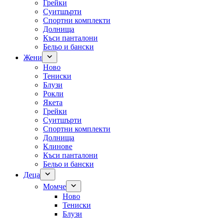
Грейки
Суитшърти
Спортни комплекти
Долнища
Къси панталони
Бельо и бански
Жени
Ново
Тениски
Блузи
Рокли
Якета
Грейки
Суитшърти
Спортни комплекти
Долнища
Клинове
Къси панталони
Бельо и бански
Деца
Момче
Ново
Тениски
Блузи