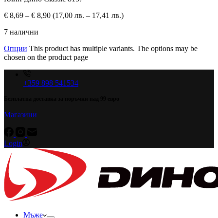
€
8,69
–
€
8,90
(17,00 лв. – 17,41 лв.)
7 налични
Опции
This product has multiple variants. The options may be
chosen on the product page
+359 898 541534
Безплатна доставка за поръчки над 99 евро
Магазини
Login
Мъже