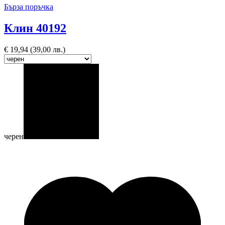
Бърза поръчка
Клин 40192
€
19,94
(39,00 лв.)
черен