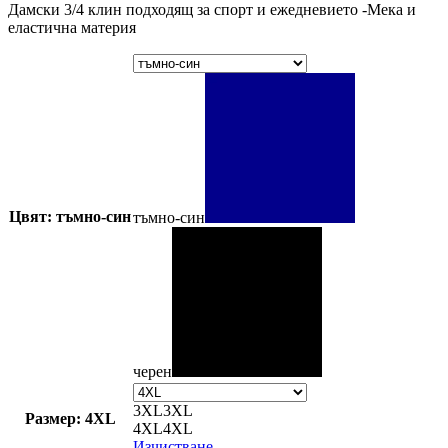
Дамски 3/4 клин подходящ за спорт и ежедневието -Мека и
еластична материя
Цвят: тъмно-син
тъмно-син
черен
3XL
3XL
Размер: 4XL
4XL
4XL
Изчистване