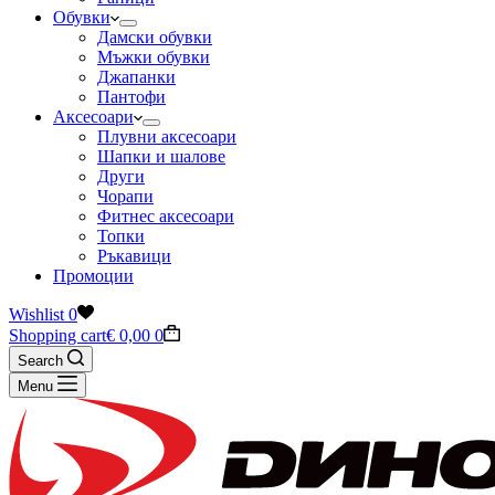
Обувки
Дамски обувки
Мъжки обувки
Джапанки
Пантофи
Аксесоари
Плувни аксесоари
Шапки и шалове
Други
Чорапи
Фитнес аксесоари
Топки
Ръкавици
Промоции
Wishlist
0
Shopping cart
€
0,00
0
Search
Menu