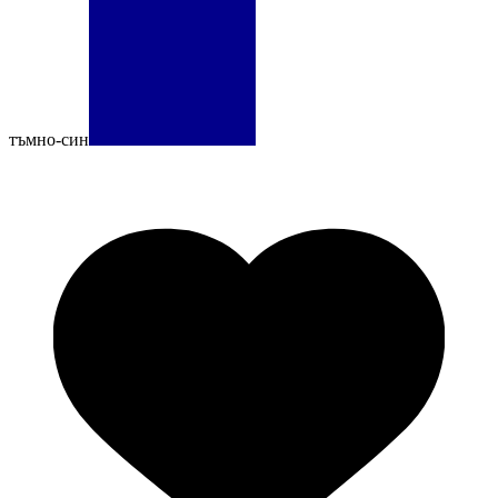
тъмно-син