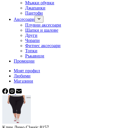
Мъжки обувки
Джапанки
Пантофи
Аксесоари
Плувни аксесоари
Шапки и шалове
Други
Чорапи
Фитнес аксесоари
Топки
Ръкавици
Промоции
Моят профил
Любими
Магазини
Клин Дино Classic 8157