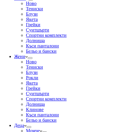
Ново
Тениски
Блузи
Якета
Грейки
Суитшърти
Спортни комплекти
Долнища
Къси панталони
Бельо и бански
Жени
Ново
Тениски
Блузи
Рокли
Якета
Грейки
Суитшърти
Спортни комплекти
Долнища
Клинове
Къси панталони
Бельо и бански
Деца
Момче