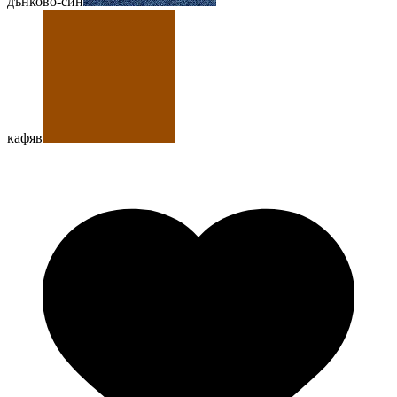
дънково-син
кафяв