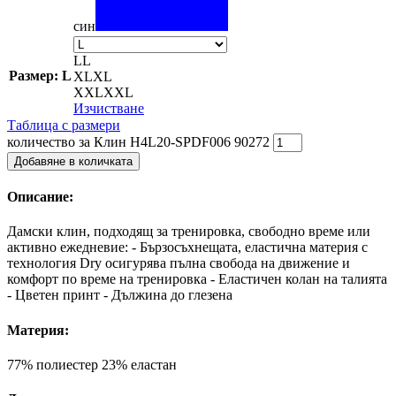
син
L
L
Размер: L
XL
XL
XXL
XXL
Изчистване
Таблица с размери
количество за Клин H4L20-SPDF006 90272
Добавяне в количката
Описание:
Дамски клин, подходящ за тренировка, свободно време или
активно ежедневие: - Бързосъхнещата, еластична материя с
технология Dry осигурява пълна свобода на движение и
комфорт по време на тренировка - Еластичен колан на талията
- Цветен принт - Дължина до глезена
Материя:
77% полиестер 23% еластан