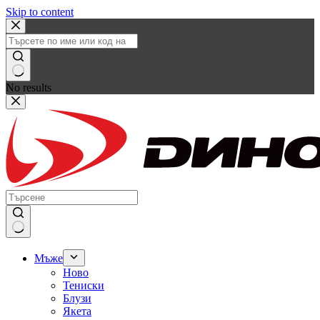
Skip to content
No results
Мъже
Ново
Тениски
Блузи
Якета