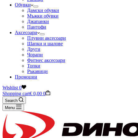
Обувки
Дамски обувки
Мъжки обувки
Джапанки
Пантофи
Аксесоари
Плувни аксесоари
Шапки и шалове
Други
Чорапи
Фитнес аксесоари
Топки
Ръкавици
Промоции
Wishlist
0
Shopping cart
€
0,00
0
Search
Menu