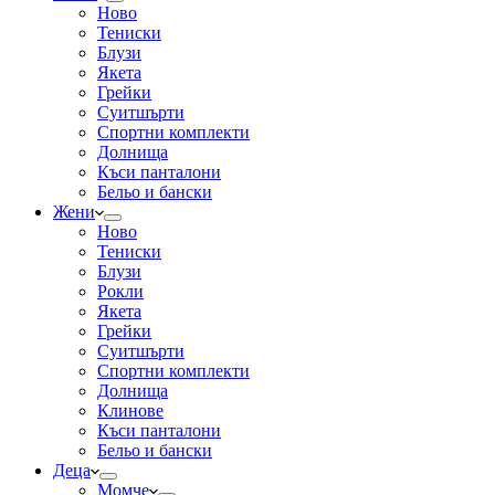
Ново
Тениски
Блузи
Якета
Грейки
Суитшърти
Спортни комплекти
Долнища
Къси панталони
Бельо и бански
Жени
Ново
Тениски
Блузи
Рокли
Якета
Грейки
Суитшърти
Спортни комплекти
Долнища
Клинове
Къси панталони
Бельо и бански
Деца
Момче