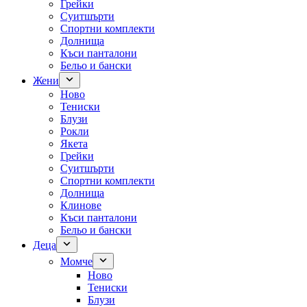
Грейки
Суитшърти
Спортни комплекти
Долнища
Къси панталони
Бельо и бански
Жени
Ново
Тениски
Блузи
Рокли
Якета
Грейки
Суитшърти
Спортни комплекти
Долнища
Клинове
Къси панталони
Бельо и бански
Деца
Момче
Ново
Тениски
Блузи