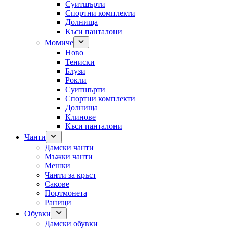
Суитшърти
Спортни комплекти
Долнища
Къси панталони
Момиче
Ново
Тениски
Блузи
Рокли
Суитшърти
Спортни комплекти
Долнища
Клинове
Къси панталони
Чанти
Дамски чанти
Мъжки чанти
Мешки
Чанти за кръст
Сакове
Портмонета
Раници
Обувки
Дамски обувки