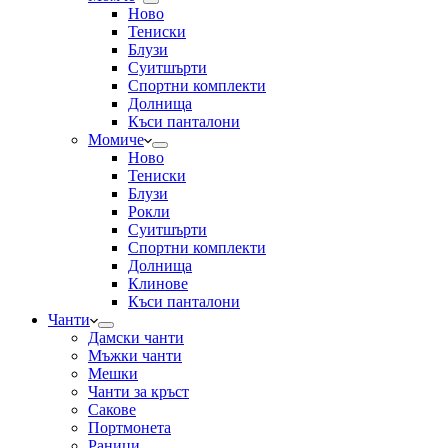
Ново
Тениски
Блузи
Суитшърти
Спортни комплекти
Долнища
Къси панталони
Момиче
Ново
Тениски
Блузи
Рокли
Суитшърти
Спортни комплекти
Долнища
Клинове
Къси панталони
Чанти
Дамски чанти
Мъжки чанти
Мешки
Чанти за кръст
Сакове
Портмонета
Раници