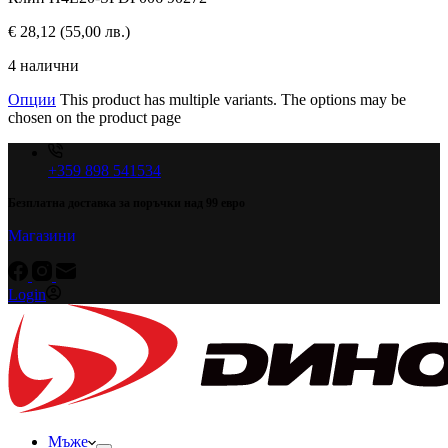
€
28,12
(55,00 лв.)
4 налични
Опции
This product has multiple variants. The options may be
chosen on the product page
+359 898 541534
Безплатна доставка за поръчки над 99 евро
Магазини
Login
Мъже