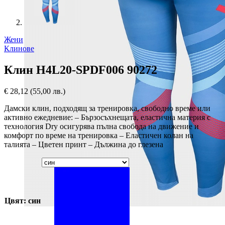
Жени
Клинове
Клин H4L20-SPDF006 90272
€
28,12
(55,00 лв.)
Дамски клин, подходящ за тренировка, свободно време или
активно ежедневие: – Бързосъхнещата, еластична материя с
технология Dry осигурява пълна свобода на движение и
комфорт по време на тренировка – Еластичен колан на
талията – Цветен принт – Дължина до глезена
Цвят: син