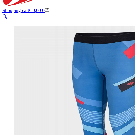
Shopping cart
€
0,00
0
🔍