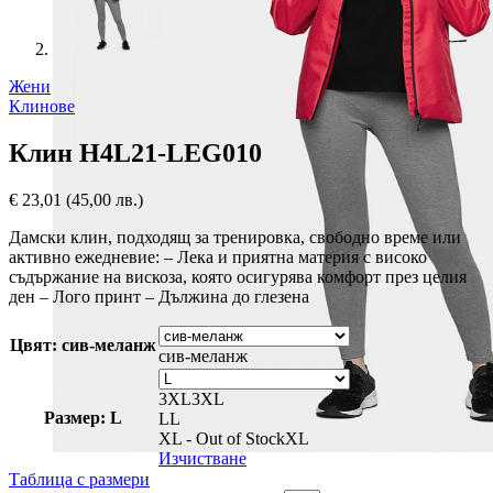
Жени
Клинове
Клин H4L21-LEG010
€
23,01
(45,00 лв.)
Дамски клин, подходящ за тренировка, свободно време или
активно ежедневие: – Лека и приятна материя с високо
съдържание на вискоза, която осигурява комфорт през целия
ден – Лого принт – Дължина до глезена
Цвят: сив-меланж
сив-меланж
3XL
3XL
Размер: L
L
L
XL - Out of Stock
XL
Изчистване
Таблица с размери