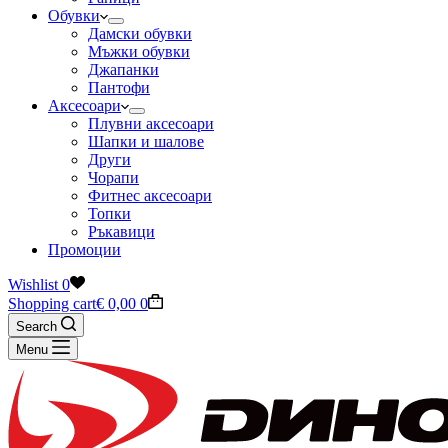
Обувки
Дамски обувки
Мъжки обувки
Джапанки
Пантофи
Аксесоари
Плувни аксесоари
Шапки и шалове
Други
Чорапи
Фитнес аксесоари
Топки
Ръкавици
Промоции
Wishlist
0
Shopping cart
€
0,00
0
Search
Menu