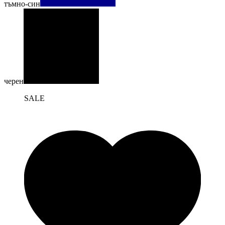
тъмно-син
черен
SALE