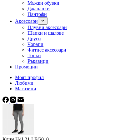
Мъжки обувки
Джапанки
Пантофи
Аксесоари
Плувни аксесоари
Шапки и шалове
Други
Чорапи
Фитнес аксесоари
Топки
Ръкавици
Промоции
Моят профил
Любими
Магазини
Клин H4L21-LEG010