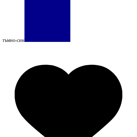
тъмно-син