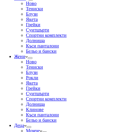
Ново
Тениски
Блузи
Якета
Грейки
Суитшърти
Спортни комплекти
Долнища
Къси панталони
Бельо и бански
Жени
Ново
Тениски
Блузи
Рокли
Якета
Грейки
Суитшърти
Спортни комплекти
Долнища
Клинове
Къси панталони
Бельо и бански
Деца
Момче