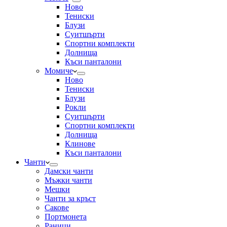
Ново
Тениски
Блузи
Суитшърти
Спортни комплекти
Долнища
Къси панталони
Момиче
Ново
Тениски
Блузи
Рокли
Суитшърти
Спортни комплекти
Долнища
Клинове
Къси панталони
Чанти
Дамски чанти
Мъжки чанти
Мешки
Чанти за кръст
Сакове
Портмонета
Раници