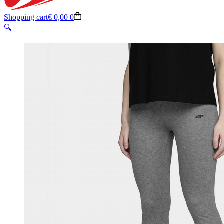
Shopping cart
€
0,00
0
🔍