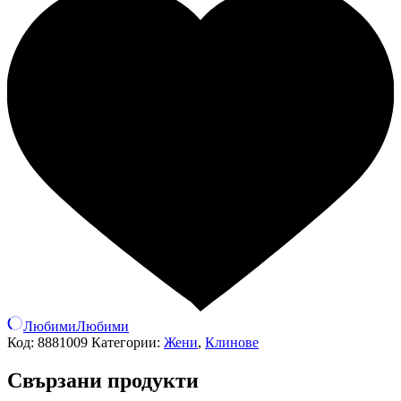
Любими
Любими
Код:
8881009
Категории:
Жени
,
Клинове
Свързани продукти