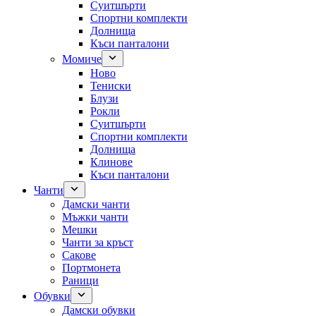
Суитшърти
Спортни комплекти
Долнища
Къси панталони
Момиче
Ново
Тениски
Блузи
Рокли
Суитшърти
Спортни комплекти
Долнища
Клинове
Къси панталони
Чанти
Дамски чанти
Мъжки чанти
Мешки
Чанти за кръст
Сакове
Портмонета
Раници
Обувки
Дамски обувки