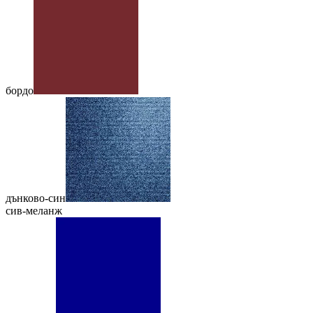
бордо
дънково-син
сив-меланж