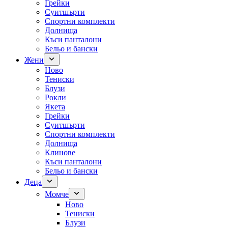
Грейки
Суитшърти
Спортни комплекти
Долнища
Къси панталони
Бельо и бански
Жени
Ново
Тениски
Блузи
Рокли
Якета
Грейки
Суитшърти
Спортни комплекти
Долнища
Клинове
Къси панталони
Бельо и бански
Деца
Момче
Ново
Тениски
Блузи