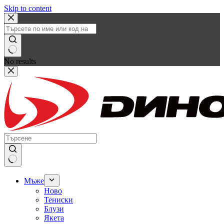
Skip to content
No results
Мъже
Ново
Тениски
Блузи
Якета