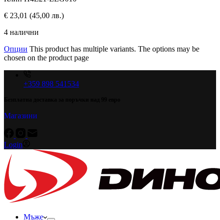
€
23,01
(45,00 лв.)
4 налични
Опции
This product has multiple variants. The options may be
chosen on the product page
+359 898 541534
Безплатна доставка за поръчки над 99 евро
Магазини
Login
Мъже