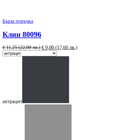
Бърза поръчка
Клин 80096
€
11,25
(22,00 лв.)
€
9,00
(17,60 лв.)
антрацит