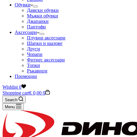
Обувки
Дамски обувки
Мъжки обувки
Джапанки
Пантофи
Аксесоари
Плувни аксесоари
Шапки и шалове
Други
Чорапи
Фитнес аксесоари
Топки
Ръкавици
Промоции
Wishlist
0
Shopping cart
€
0,00
0
Search
Menu