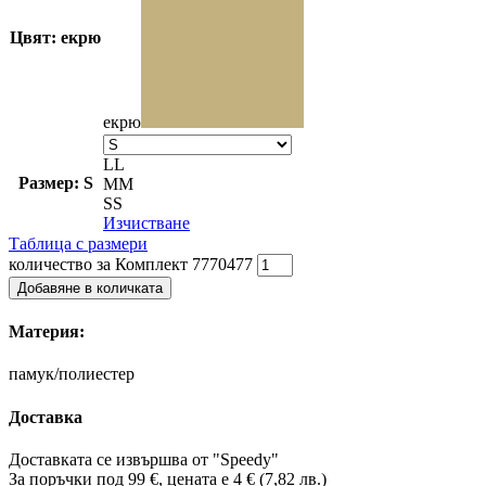
Цвят: екрю
екрю
L
L
Размер: S
M
M
S
S
Изчистване
Таблица с размери
количество за Комплект 7770477
Добавяне в количката
Материя:
памук/полиестер
Доставка
Доставката се извършва от "Speedy"
За поръчки под 99 €, цената е 4 € (7,82 лв.)