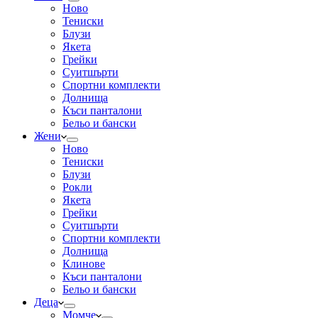
Ново
Тениски
Блузи
Якета
Грейки
Суитшърти
Спортни комплекти
Долнища
Къси панталони
Бельо и бански
Жени
Ново
Тениски
Блузи
Рокли
Якета
Грейки
Суитшърти
Спортни комплекти
Долнища
Клинове
Къси панталони
Бельо и бански
Деца
Момче