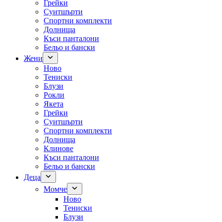
Грейки
Суитшърти
Спортни комплекти
Долнища
Къси панталони
Бельо и бански
Жени
Ново
Тениски
Блузи
Рокли
Якета
Грейки
Суитшърти
Спортни комплекти
Долнища
Клинове
Къси панталони
Бельо и бански
Деца
Момче
Ново
Тениски
Блузи