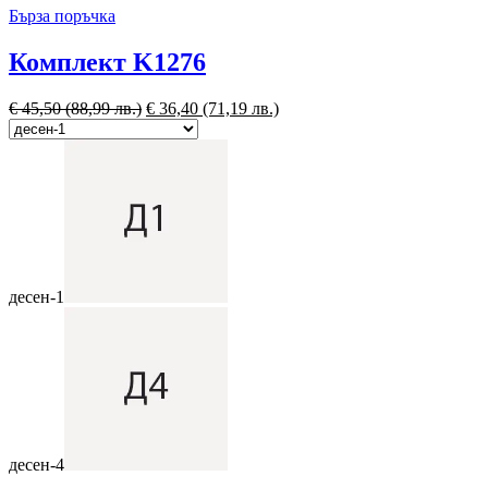
Бърза поръчка
Комплект K1276
€
45,50
(88,99 лв.)
€
36,40
(71,19 лв.)
десен-1
десен-4