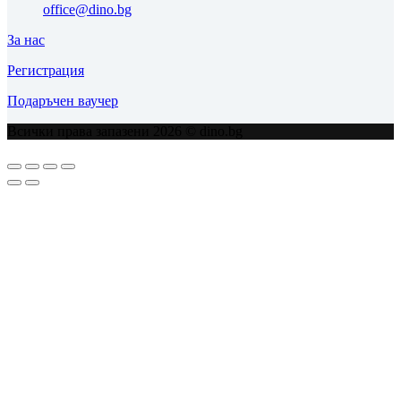
office@dino.bg
За нас
Регистрация
Подаръчен ваучер
Всички права запазени 2026 © dino.bg