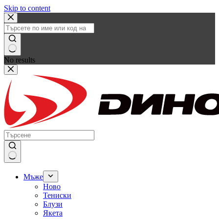
Skip to content
No results
Мъже
Ново
Тениски
Блузи
Якета