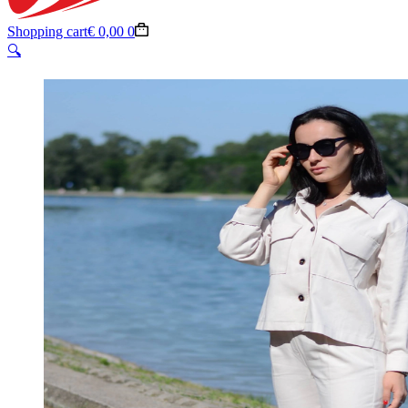
Shopping cart
€
0,00
0
🔍