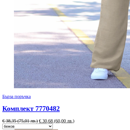
Бърза поръчка
Комплект 7770482
€
38,35
(75,01 лв.)
€
30,68
(60,00 лв.)