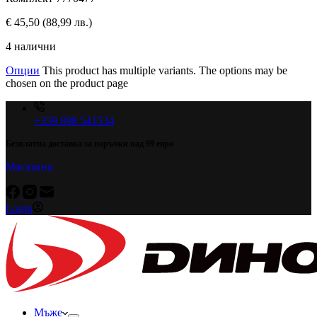
€
45,50
(88,99 лв.)
4 налични
Опции
This product has multiple variants. The options may be
chosen on the product page
+359 898 541534
Безплатна доставка за поръчки над 99 евро
Магазини
Login
Мъже