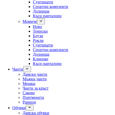
Суитшърти
Спортни комплекти
Долнища
Къси панталони
Момиче
Ново
Тениски
Блузи
Рокли
Суитшърти
Спортни комплекти
Долнища
Клинове
Къси панталони
Чанти
Дамски чанти
Мъжки чанти
Мешки
Чанти за кръст
Сакове
Портмонета
Раници
Обувки
Дамски обувки