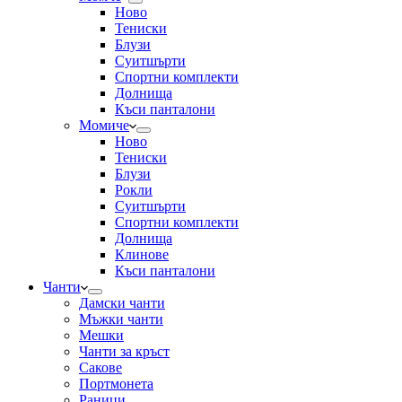
Ново
Тениски
Блузи
Суитшърти
Спортни комплекти
Долнища
Къси панталони
Момиче
Ново
Тениски
Блузи
Рокли
Суитшърти
Спортни комплекти
Долнища
Клинове
Къси панталони
Чанти
Дамски чанти
Мъжки чанти
Мешки
Чанти за кръст
Сакове
Портмонета
Раници