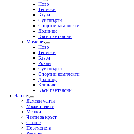
Ново
Тениски
Блузи
Суитшърти
Спортни комплекти
Долнища
Къси панталони
Момиче
Ново
Тениски
Блузи
Рокли
Суитшърти
Спортни комплекти
Долнища
Клинове
Къси панталони
Чанти
Дамски чанти
Мъжки чанти
Мешки
Чанти за кръст
Сакове
Портмонета
Раници