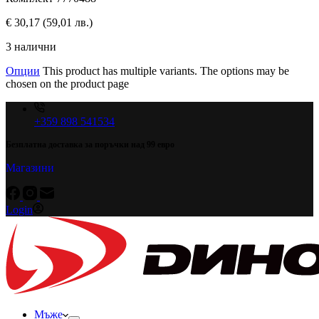
€
30,17
(59,01 лв.)
3 налични
Опции
This product has multiple variants. The options may be
chosen on the product page
+359 898 541534
Безплатна доставка за поръчки над 99 евро
Магазини
Login
Мъже