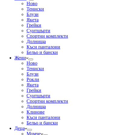
Ново
Тениски
Блузи
Якета
Грейки
Суитшърти
Спортни комплекти
Долнища
Къси панталони
Бельо и бански
Жени
Ново
Тениски
Блузи
Рокли
Якета
Грейки
Суитшърти
Спортни комплекти
Долнища
Клинове
Къси панталони
Бельо и бански
Деца
Момче