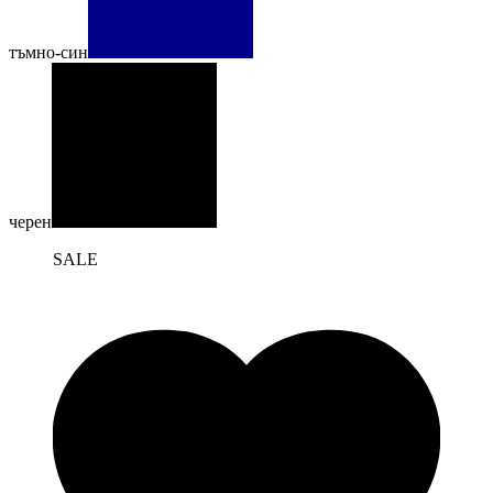
тъмно-син
черен
SALE