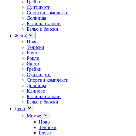
Грейки
Суитшърти
Спортни комплекти
Долнища
Къси панталони
Бельо и бански
Жени
Ново
Тениски
Блузи
Рокли
Якета
Грейки
Суитшърти
Спортни комплекти
Долнища
Клинове
Къси панталони
Бельо и бански
Деца
Момче
Ново
Тениски
Блузи