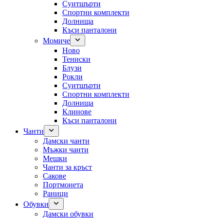
Суитшърти
Спортни комплекти
Долнища
Къси панталони
Момиче
Ново
Тениски
Блузи
Рокли
Суитшърти
Спортни комплекти
Долнища
Клинове
Къси панталони
Чанти
Дамски чанти
Мъжки чанти
Мешки
Чанти за кръст
Сакове
Портмонета
Раници
Обувки
Дамски обувки