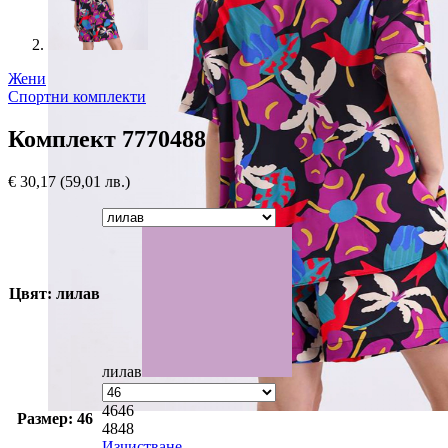
Жени
Спортни комплекти
Комплект 7770488
€
30,17
(59,01 лв.)
Цвят: лилав
лилав
46
46
Размер: 46
48
48
Изчистване