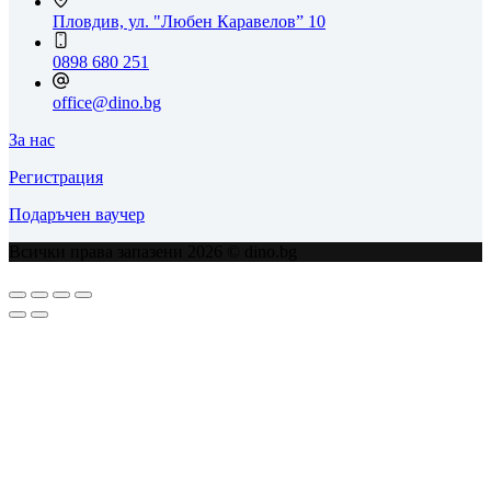
Пловдив, ул. "Любен Каравелов” 10
0898 680 251
office@dino.bg
За нас
Регистрация
Подаръчен ваучер
Всички права запазени 2026 © dino.bg