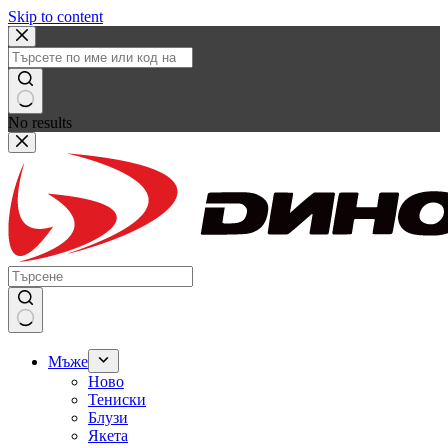
Skip to content
No results
Мъже
Ново
Тениски
Блузи
Якета