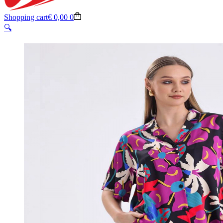
Shopping cart
€
0,00
0
🔍