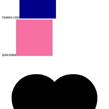
тъмно-син
циклама