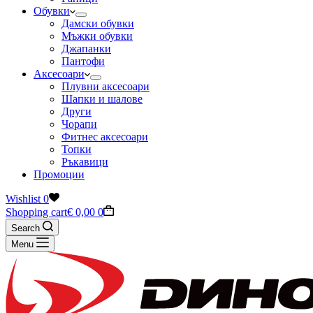
Обувки
Дамски обувки
Мъжки обувки
Джапанки
Пантофи
Аксесоари
Плувни аксесоари
Шапки и шалове
Други
Чорапи
Фитнес аксесоари
Топки
Ръкавици
Промоции
Wishlist
0
Shopping cart
€
0,00
0
Search
Menu