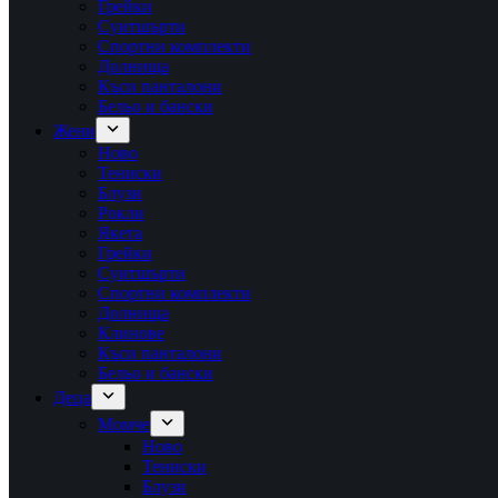
Грейки
Суитшърти
Спортни комплекти
Долнища
Къси панталони
Бельо и бански
Жени
Ново
Тениски
Блузи
Рокли
Якета
Грейки
Суитшърти
Спортни комплекти
Долнища
Клинове
Къси панталони
Бельо и бански
Деца
Момче
Ново
Тениски
Блузи