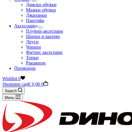
Дамски обувки
Мъжки обувки
Джапанки
Пантофи
Аксесоари
Плувни аксесоари
Шапки и шалове
Други
Чорапи
Фитнес аксесоари
Топки
Ръкавици
Промоции
Wishlist
0
Shopping cart
€
0,00
0
Search
Menu