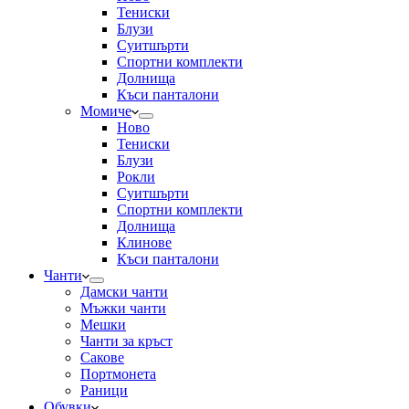
Тениски
Блузи
Суитшърти
Спортни комплекти
Долнища
Къси панталони
Момиче
Ново
Тениски
Блузи
Рокли
Суитшърти
Спортни комплекти
Долнища
Клинове
Къси панталони
Чанти
Дамски чанти
Мъжки чанти
Мешки
Чанти за кръст
Сакове
Портмонета
Раници
Обувки