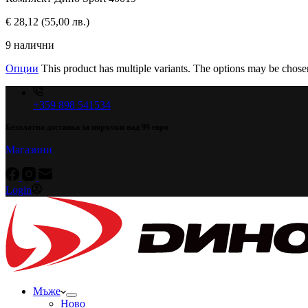
€
28,12
(55,00 лв.)
9 налични
Опции
This product has multiple variants. The options may be chose
+359 898 541534
Безплатна доставка за поръчки над 99 евро
Магазини
Login
Мъже
Ново