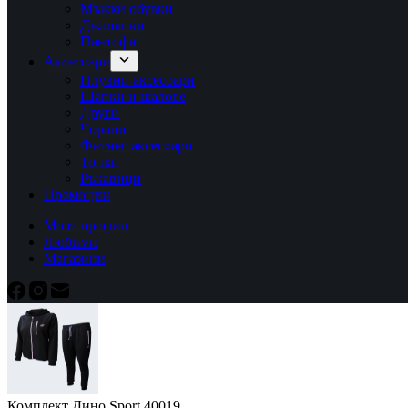
Мъжки обувки
Джапанки
Пантофи
Аксесоари
Плувни аксесоари
Шапки и шалове
Други
Чорапи
Фитнес аксесоари
Топки
Ръкавици
Промоции
Моят профил
Любими
Магазини
Комплект Дино Sport 40019