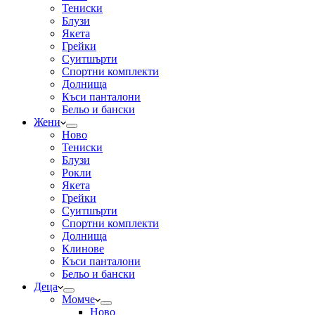
Тениски
Блузи
Якета
Грейки
Суитшърти
Спортни комплекти
Долнища
Къси панталони
Бельо и бански
Жени
Ново
Тениски
Блузи
Рокли
Якета
Грейки
Суитшърти
Спортни комплекти
Долнища
Клинове
Къси панталони
Бельо и бански
Деца
Момче
Ново