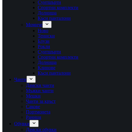
Суитшърти
Спортни комплекти
Долнища
Къси панталони
Момиче
Ново
Тениски
Блузи
Рокли
Суитшърти
Спортни комплекти
Долнища
Клинове
Къси панталони
Чанти
Дамски чанти
Мъжки чанти
Мешки
Чанти за кръст
Сакове
Портмонета
Раници
Обувки
Дамски обувки