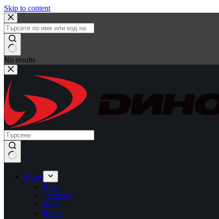
Skip to content
No results
Мъже
Ново
Тениски
Блузи
Якета