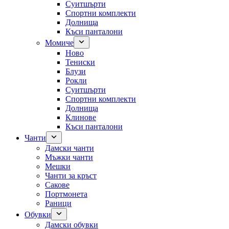
Суитшърти
Спортни комплекти
Долнища
Къси панталони
Момиче
Ново
Тениски
Блузи
Рокли
Суитшърти
Спортни комплекти
Долнища
Клинове
Къси панталони
Чанти
Дамски чанти
Мъжки чанти
Мешки
Чанти за кръст
Сакове
Портмонета
Раници
Обувки
Дамски обувки