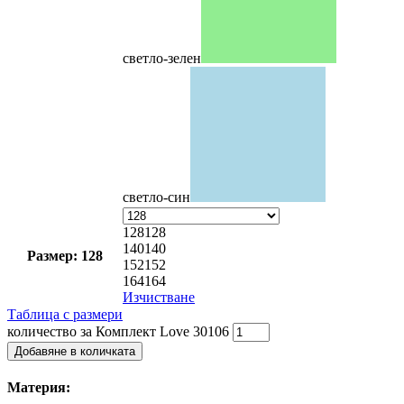
светло-зелен
светло-син
128
128
140
140
Размер: 128
152
152
164
164
Изчистване
Таблица с размери
количество за Комплект Love 30106
Добавяне в количката
Материя: