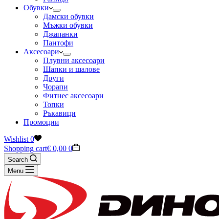
Обувки
Дамски обувки
Мъжки обувки
Джапанки
Пантофи
Аксесоари
Плувни аксесоари
Шапки и шалове
Други
Чорапи
Фитнес аксесоари
Топки
Ръкавици
Промоции
Wishlist
0
Shopping cart
€
0,00
0
Search
Menu