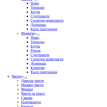
Ново
Тениски
Блузи
Суитшърти
Спортни комплекти
Долнища
Къси панталони
Момиче
Ново
Тениски
Блузи
Рокли
Суитшърти
Спортни комплекти
Долнища
Клинове
Къси панталони
Чанти
Дамски чанти
Мъжки чанти
Мешки
Чанти за кръст
Сакове
Портмонета
Раници