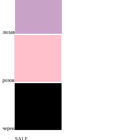
лилав
розов
черен
SALE