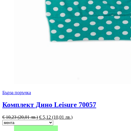
Бърза поръчка
Комплект Дино Leisure 70057
€
10,23
(20,01 лв.)
€
5,12
(10,01 лв.)