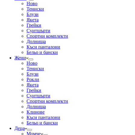
Ново
Тениски
Блузи
Якета
Грейки
Суитшърти
Спортни комплекти
Долнища
Къси панталони
Бельо и бански
Жени
Ново
Тениски
Блузи
Рокли
Якета
Грейки
Суитшърти
Спортни комплекти
Долнища
Клинове
Къси панталони
Бельо и бански
Деца
Момче