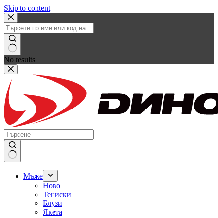
Skip to content
No results
Мъже
Ново
Тениски
Блузи
Якета