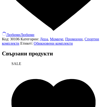
Любими
Любими
Код:
30106
Категории:
Деца
,
Момиче
,
Промоции
,
Спортни
комплекти
Етикет:
Обикновени комплекти
Свързани продукти
SALE