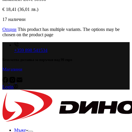
€
18,41
(36,01 лв.)
17 налични
Опции
This product has multiple variants. The options may be
chosen on the product page
+359 898 541534
Безплатна доставка за поръчки над 99 евро
Магазини
Login
Мъже