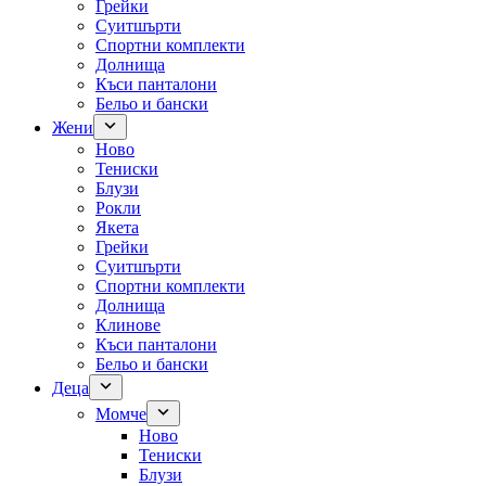
Грейки
Суитшърти
Спортни комплекти
Долнища
Къси панталони
Бельо и бански
Жени
Ново
Тениски
Блузи
Рокли
Якета
Грейки
Суитшърти
Спортни комплекти
Долнища
Клинове
Къси панталони
Бельо и бански
Деца
Момче
Ново
Тениски
Блузи