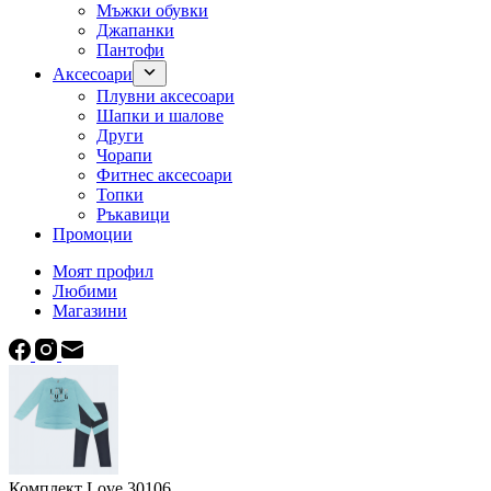
Мъжки обувки
Джапанки
Пантофи
Аксесоари
Плувни аксесоари
Шапки и шалове
Други
Чорапи
Фитнес аксесоари
Топки
Ръкавици
Промоции
Моят профил
Любими
Магазини
Комплект Love 30106