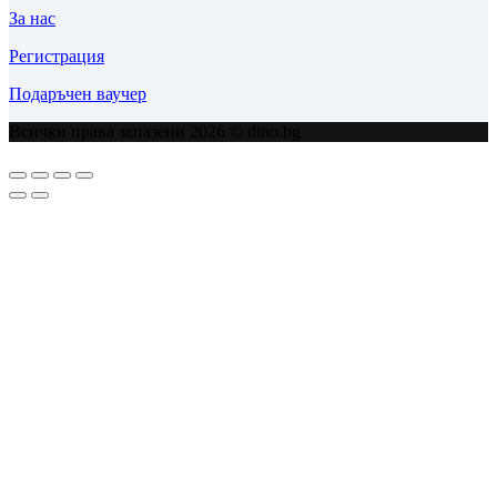
За нас
Регистрация
Подаръчен ваучер
Всички права запазени 2026 © dino.bg