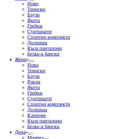
Ново
Тениски
Блузи
Якета
Грейки
Суитшърти
Спортни комплекти
Долнища
Къси панталони
Бельо и бански
Жени
Ново
Тениски
Блузи
Рокли
Якета
Грейки
Суитшърти
Спортни комплекти
Долнища
Клинове
Къси панталони
Бельо и бански
Деца
Момче