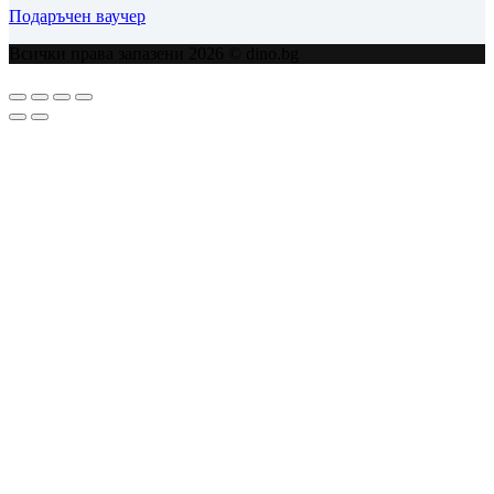
Подаръчен ваучер
Всички права запазени 2026 © dino.bg