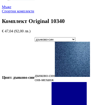
Мъже
Спортни комплекти
Комплект Original 10340
€
47,04
(92,00 лв.)
дънково-син
Цвят: дънково-син
сив-меланж