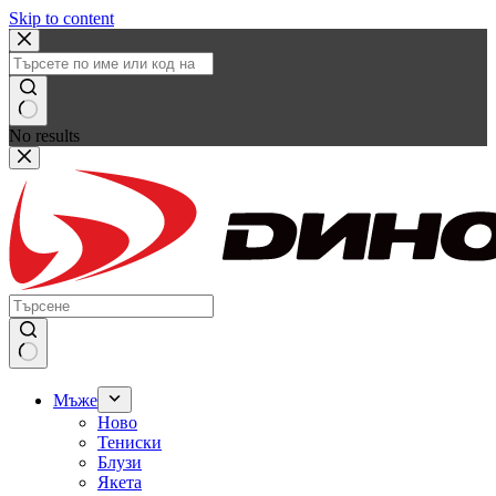
Skip to content
No results
Мъже
Ново
Тениски
Блузи
Якета