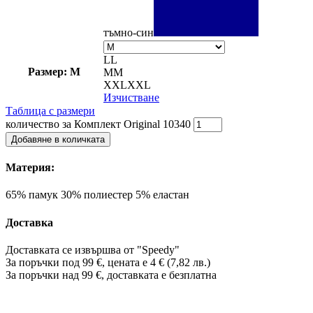
тъмно-син
L
L
Размер: M
M
M
XXL
XXL
Изчистване
Таблица с размери
количество за Комплект Original 10340
Добавяне в количката
Материя:
65% памук 30% полиестер 5% еластан
Доставка
Доставката се извършва от "Speedy"
За поръчки под 99 €, цената е 4 € (7,82 лв.)
За поръчки над 99 €, доставката е
безплатна