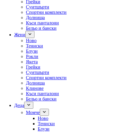
Грейки
Суитшърти
Спортни комплекти
Долнища
Къси панталони
Бельо и бански
Жени
Ново
Тениски
Блузи
Рокли
Якета
Грейки
Суитшърти
Спортни комплекти
Долнища
Клинове
Къси панталони
Бельо и бански
Деца
Момче
Ново
Тениски
Блузи