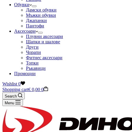
Обувки
Дамски обувки
Мъжки обувки
Джапанки
Пантофи
Аксесоари
Плувни аксесоари
Шапки и шалове
Други
Чорапи
Фитнес аксесоари
Топки
Ръкавици
Промоции
Wishlist
0
Shopping cart
€
0,00
0
Search
Menu