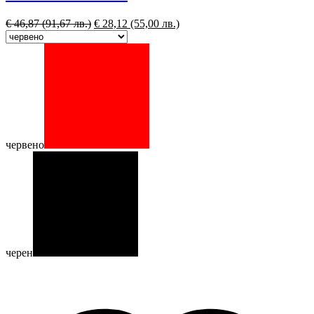
€
46,87
(91,67 лв.)
€
28,12
(55,00 лв.)
червено
черен