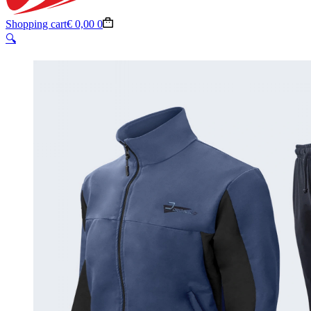
Shopping cart
€
0,00
0
🔍