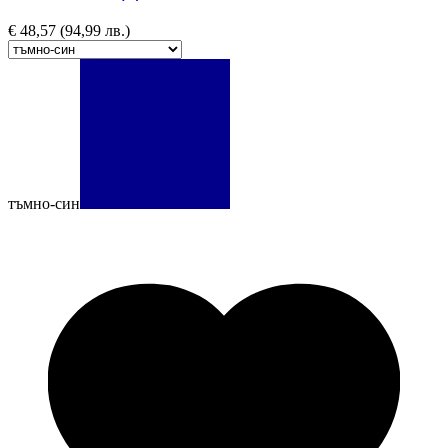
€
48,57
(94,99 лв.)
тъмно-син