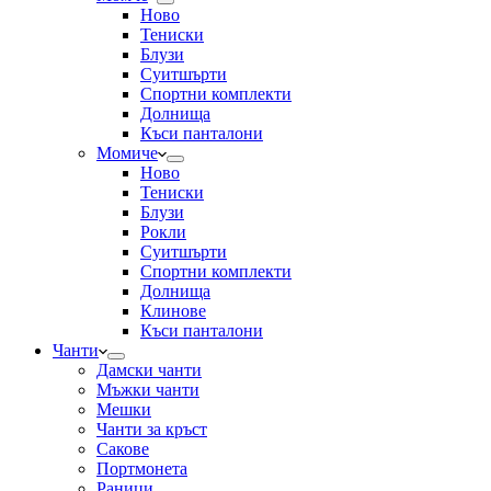
Ново
Тениски
Блузи
Суитшърти
Спортни комплекти
Долнища
Къси панталони
Момиче
Ново
Тениски
Блузи
Рокли
Суитшърти
Спортни комплекти
Долнища
Клинове
Къси панталони
Чанти
Дамски чанти
Мъжки чанти
Мешки
Чанти за кръст
Сакове
Портмонета
Раници