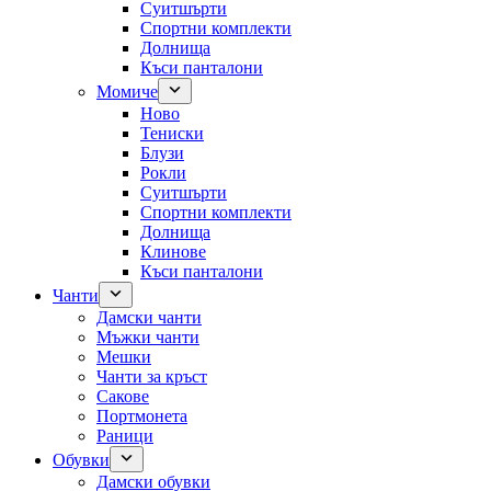
Суитшърти
Спортни комплекти
Долнища
Къси панталони
Момиче
Ново
Тениски
Блузи
Рокли
Суитшърти
Спортни комплекти
Долнища
Клинове
Къси панталони
Чанти
Дамски чанти
Мъжки чанти
Мешки
Чанти за кръст
Сакове
Портмонета
Раници
Обувки
Дамски обувки