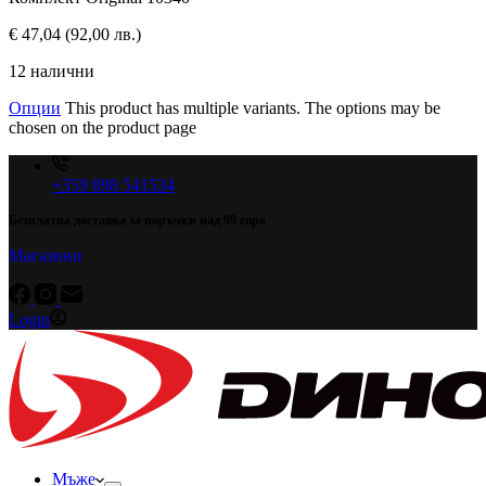
€
47,04
(92,00 лв.)
12 налични
Опции
This product has multiple variants. The options may be
chosen on the product page
+359 898 541534
Безплатна доставка за поръчки над 99 евро
Магазини
Login
Мъже